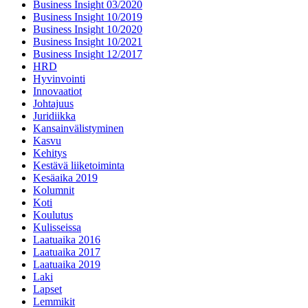
Business Insight 03/2020
Business Insight 10/2019
Business Insight 10/2020
Business Insight 10/2021
Business Insight 12/2017
HRD
Hyvinvointi
Innovaatiot
Johtajuus
Juridiikka
Kansainvälistyminen
Kasvu
Kehitys
Kestävä liiketoiminta
Kesäaika 2019
Kolumnit
Koti
Koulutus
Kulisseissa
Laatuaika 2016
Laatuaika 2017
Laatuaika 2019
Laki
Lapset
Lemmikit