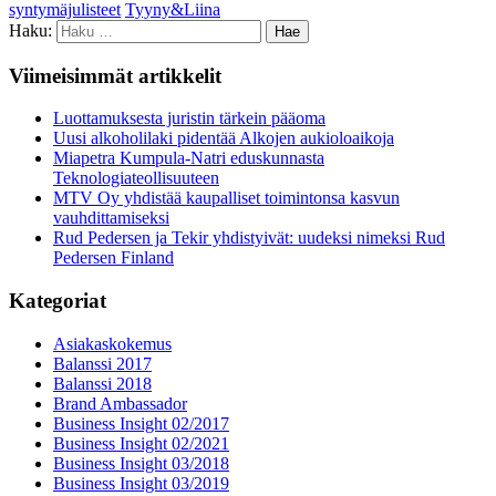
syntymäjulisteet
Tyyny&Liina
Haku:
Viimeisimmät artikkelit
Luottamuksesta juristin tärkein pääoma
Uusi alkoholilaki pidentää Alkojen aukioloaikoja
Miapetra Kumpula-Natri eduskunnasta
Teknologiateollisuuteen
MTV Oy yhdistää kaupalliset toimintonsa kasvun
vauhdittamiseksi
Rud Pedersen ja Tekir yhdistyivät: uudeksi nimeksi Rud
Pedersen Finland
Kategoriat
Asiakaskokemus
Balanssi 2017
Balanssi 2018
Brand Ambassador
Business Insight 02/2017
Business Insight 02/2021
Business Insight 03/2018
Business Insight 03/2019