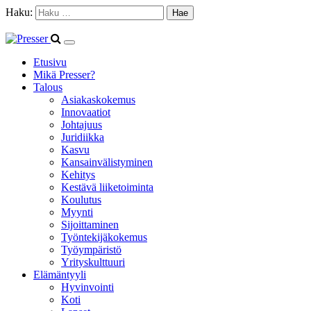
Haku:
Etusivu
Mikä Presser?
Talous
Asiakaskokemus
Innovaatiot
Johtajuus
Juridiikka
Kasvu
Kansainvälistyminen
Kehitys
Kestävä liiketoiminta
Koulutus
Myynti
Sijoittaminen
Työntekijäkokemus
Työympäristö
Yrityskulttuuri
Elämäntyyli
Hyvinvointi
Koti