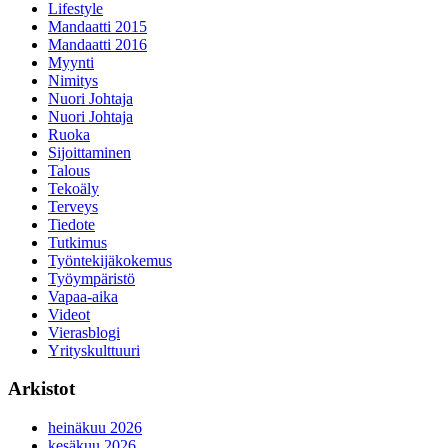
Lifestyle
Mandaatti 2015
Mandaatti 2016
Myynti
Nimitys
Nuori Johtaja
Nuori Johtaja
Ruoka
Sijoittaminen
Talous
Tekoäly
Terveys
Tiedote
Tutkimus
Työntekijäkokemus
Työympäristö
Vapaa-aika
Videot
Vierasblogi
Yrityskulttuuri
Arkistot
heinäkuu 2026
kesäkuu 2026