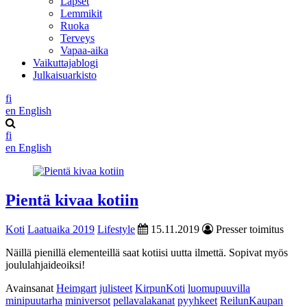
Lapset
Lemmikit
Ruoka
Terveys
Vapaa-aika
Vaikuttajablogi
Julkaisuarkisto
fi
en
English
fi
en
English
Pientä kivaa kotiin
Koti
Laatuaika 2019
Lifestyle
15.11.2019
Presser toimitus
Näillä pienillä elementeillä saat kotiisi uutta ilmettä. Sopivat myös
joululahjaideoiksi!
Avainsanat
Heimgart
julisteet
KirpunKoti
luomupuuvilla
minipuutarha
miniversot
pellavalakanat
pyyhkeet
ReilunKaupan