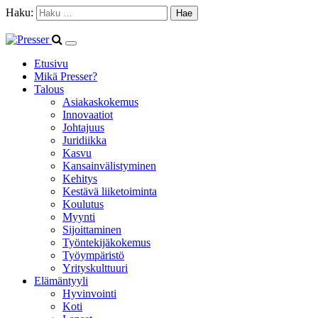
Haku:
Etusivu
Mikä Presser?
Talous
Asiakaskokemus
Innovaatiot
Johtajuus
Juridiikka
Kasvu
Kansainvälistyminen
Kehitys
Kestävä liiketoiminta
Koulutus
Myynti
Sijoittaminen
Työntekijäkokemus
Työympäristö
Yrityskulttuuri
Elämäntyyli
Hyvinvointi
Koti