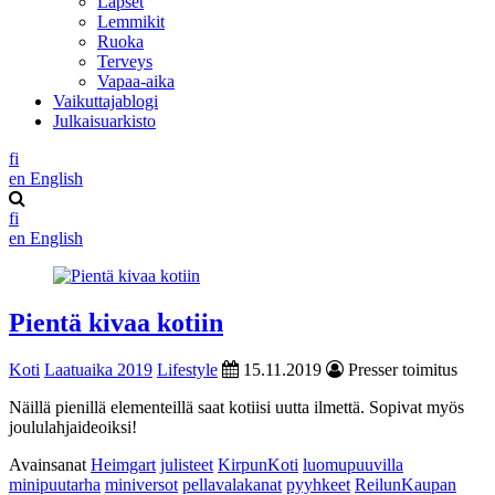
Lapset
Lemmikit
Ruoka
Terveys
Vapaa-aika
Vaikuttajablogi
Julkaisuarkisto
fi
en
English
fi
en
English
Pientä kivaa kotiin
Koti
Laatuaika 2019
Lifestyle
15.11.2019
Presser toimitus
Näillä pienillä elementeillä saat kotiisi uutta ilmettä. Sopivat myös
joululahjaideoiksi!
Avainsanat
Heimgart
julisteet
KirpunKoti
luomupuuvilla
minipuutarha
miniversot
pellavalakanat
pyyhkeet
ReilunKaupan