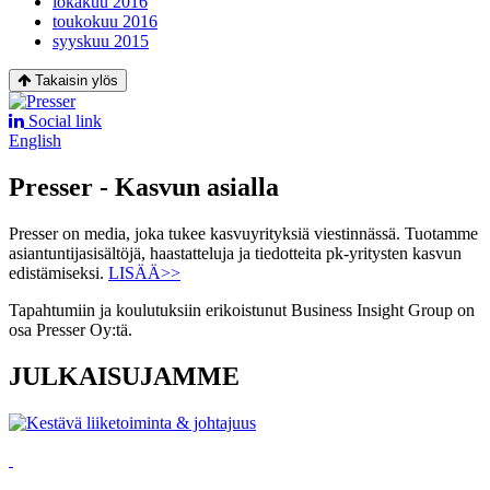
lokakuu 2016
toukokuu 2016
syyskuu 2015
Takaisin ylös
Social link
English
Presser - Kasvun asialla
Presser on media, joka tukee kasvuyrityksiä viestinnässä. Tuotamme
asiantuntijasisältöjä, haastatteluja ja tiedotteita pk-yritysten kasvun
edistämiseksi.
LISÄÄ>>
Tapahtumiin ja koulutuksiin erikoistunut Business Insight Group on
osa Presser Oy:tä.
JULKAISUJAMME