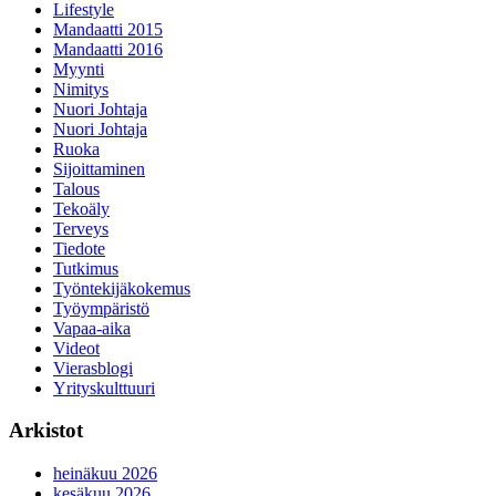
Lifestyle
Mandaatti 2015
Mandaatti 2016
Myynti
Nimitys
Nuori Johtaja
Nuori Johtaja
Ruoka
Sijoittaminen
Talous
Tekoäly
Terveys
Tiedote
Tutkimus
Työntekijäkokemus
Työympäristö
Vapaa-aika
Videot
Vierasblogi
Yrityskulttuuri
Arkistot
heinäkuu 2026
kesäkuu 2026