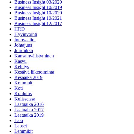
Business Insight 03/2020
Business Insight 10/2019
Business Insight 10/2020
Business Insight 10/2021
Business Insight 12/2017
HRD
Hyvinvointi
Innovaatiot
Johtajuus
Juridiikka
Kansainvälistyminen
Kasvu
Kehitys
Kestävä liiketoiminta
Kesäaika 2019
Kolumnit
Koti
Koulutus
Kulisseissa
Laatuaika 2016
Laatuaika 2017
Laatuaika 2019
Laki
Lapset
Lemmikit