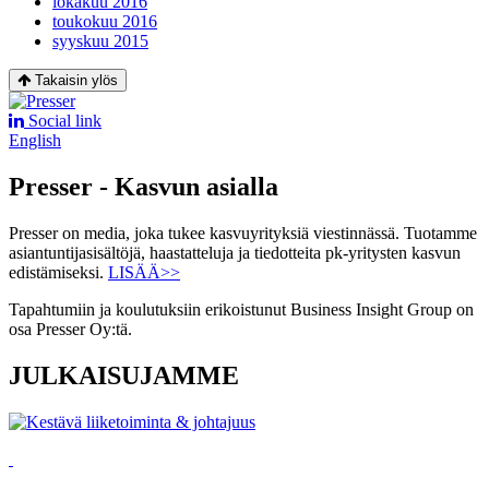
lokakuu 2016
toukokuu 2016
syyskuu 2015
Takaisin ylös
Social link
English
Presser - Kasvun asialla
Presser on media, joka tukee kasvuyrityksiä viestinnässä. Tuotamme
asiantuntijasisältöjä, haastatteluja ja tiedotteita pk-yritysten kasvun
edistämiseksi.
LISÄÄ>>
Tapahtumiin ja koulutuksiin erikoistunut Business Insight Group on
osa Presser Oy:tä.
JULKAISUJAMME