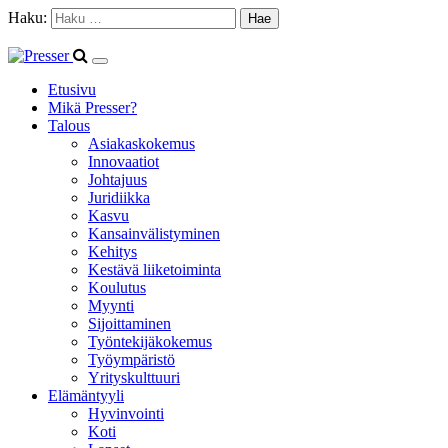
Haku:
Etusivu
Mikä Presser?
Talous
Asiakaskokemus
Innovaatiot
Johtajuus
Juridiikka
Kasvu
Kansainvälistyminen
Kehitys
Kestävä liiketoiminta
Koulutus
Myynti
Sijoittaminen
Työntekijäkokemus
Työympäristö
Yrityskulttuuri
Elämäntyyli
Hyvinvointi
Koti