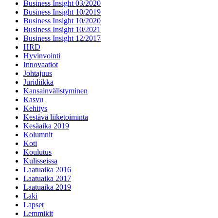
Business Insight 03/2020
Business Insight 10/2019
Business Insight 10/2020
Business Insight 10/2021
Business Insight 12/2017
HRD
Hyvinvointi
Innovaatiot
Johtajuus
Juridiikka
Kansainvälistyminen
Kasvu
Kehitys
Kestävä liiketoiminta
Kesäaika 2019
Kolumnit
Koti
Koulutus
Kulisseissa
Laatuaika 2016
Laatuaika 2017
Laatuaika 2019
Laki
Lapset
Lemmikit