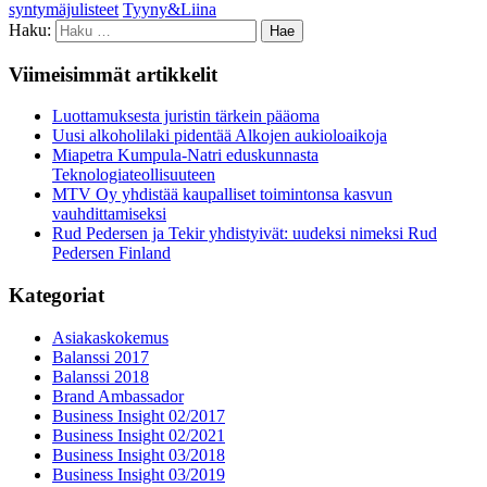
syntymäjulisteet
Tyyny&Liina
Haku:
Viimeisimmät artikkelit
Luottamuksesta juristin tärkein pääoma
Uusi alkoholilaki pidentää Alkojen aukioloaikoja
Miapetra Kumpula-Natri eduskunnasta
Teknologiateollisuuteen
MTV Oy yhdistää kaupalliset toimintonsa kasvun
vauhdittamiseksi
Rud Pedersen ja Tekir yhdistyivät: uudeksi nimeksi Rud
Pedersen Finland
Kategoriat
Asiakaskokemus
Balanssi 2017
Balanssi 2018
Brand Ambassador
Business Insight 02/2017
Business Insight 02/2021
Business Insight 03/2018
Business Insight 03/2019