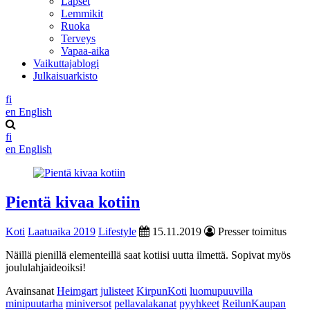
Lapset
Lemmikit
Ruoka
Terveys
Vapaa-aika
Vaikuttajablogi
Julkaisuarkisto
fi
en
English
fi
en
English
Pientä kivaa kotiin
Koti
Laatuaika 2019
Lifestyle
15.11.2019
Presser toimitus
Näillä pienillä elementeillä saat kotiisi uutta ilmettä. Sopivat myös
joululahjaideoiksi!
Avainsanat
Heimgart
julisteet
KirpunKoti
luomupuuvilla
minipuutarha
miniversot
pellavalakanat
pyyhkeet
ReilunKaupan