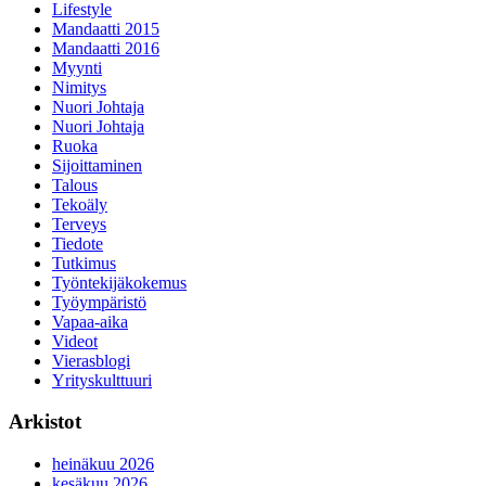
Lifestyle
Mandaatti 2015
Mandaatti 2016
Myynti
Nimitys
Nuori Johtaja
Nuori Johtaja
Ruoka
Sijoittaminen
Talous
Tekoäly
Terveys
Tiedote
Tutkimus
Työntekijäkokemus
Työympäristö
Vapaa-aika
Videot
Vierasblogi
Yrityskulttuuri
Arkistot
heinäkuu 2026
kesäkuu 2026