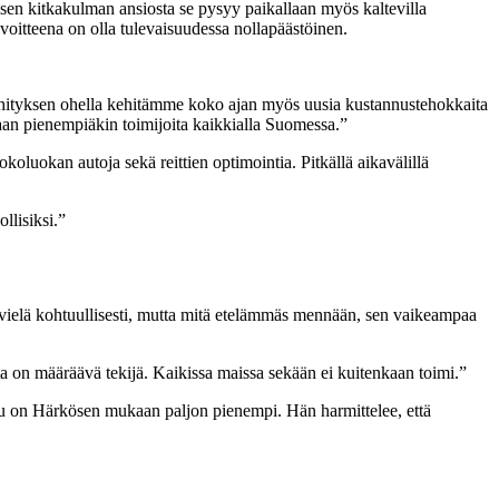
sen kitkakulman ansiosta se pysyy paikallaan myös kaltevilla
oitteena on olla tulevaisuudessa nollapäästöinen.
 kehityksen ohella kehitämme koko ajan myös uusia kustannustehokkaita
aan pienempiäkin toimijoita kaikkialla Suomessa.”
koluokan autoja sekä reittien optimointia. Pitkällä aikavälillä
llisiksi.”
 vielä kohtuullisesti, mutta mitä etelämmäs mennään, sen vaikeampaa
ta on määräävä tekijä. Kaikissa maissa sekään ei kuitenkaan toimi.”
 luku on Härkösen mukaan paljon pienempi. Hän harmittelee, että