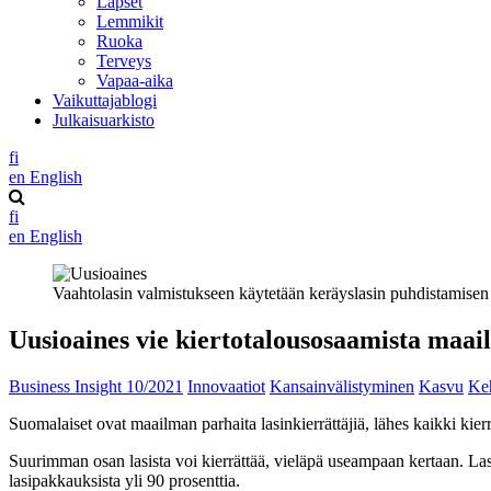
Lapset
Lemmikit
Ruoka
Terveys
Vapaa-aika
Vaikuttajablogi
Julkaisuarkisto
fi
en
English
fi
en
English
Vaahtolasin valmistukseen käytetään keräyslasin puhdistamisen j
Uusioaines vie kiertotalousosaamista maai
Business Insight 10/2021
Innovaatiot
Kansainvälistyminen
Kasvu
Keh
Suomalaiset ovat maailman parhaita lasinkierrättäjiä, lähes kaikki kierr
Suurimman osan lasista voi kierrättää, vieläpä useampaan kertaan. Las
lasipakkauksista yli 90 prosenttia.