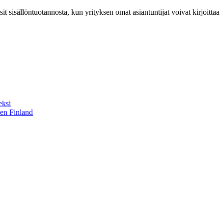
it sisällöntuotannosta, kun yrityksen omat asiantuntijat voivat kirjoittaa
eksi
sen Finland