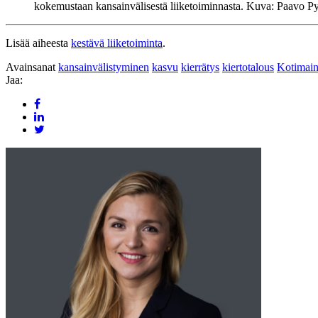
kokemustaan kansainvälisestä liiketoiminnasta. Kuva: Paavo P
Lisää aiheesta
kestävä liiketoiminta
.
Avainsanat
kansainvälistyminen
kasvu
kierrätys
kiertotalous
Kotimai
Jaa: