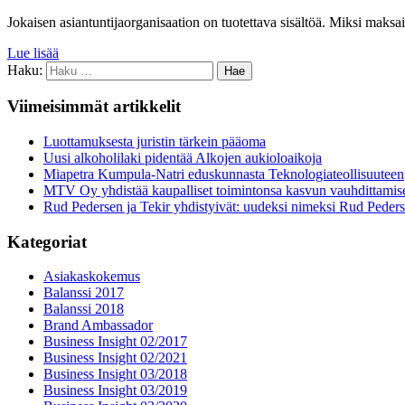
Jokaisen asiantuntijaorganisaation on tuotettava sisältöä. Miksi maksais
Lue lisää
Haku:
Viimeisimmät artikkelit
Luottamuksesta juristin tärkein pääoma
Uusi alkoholilaki pidentää Alkojen aukioloaikoja
Miapetra Kumpula-Natri eduskunnasta Teknologiateollisuuteen
MTV Oy yhdistää kaupalliset toimintonsa kasvun vauhdittamis
Rud Pedersen ja Tekir yhdistyivät: uudeksi nimeksi Rud Peder
Kategoriat
Asiakaskokemus
Balanssi 2017
Balanssi 2018
Brand Ambassador
Business Insight 02/2017
Business Insight 02/2021
Business Insight 03/2018
Business Insight 03/2019