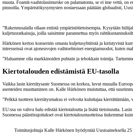
muuta. Foamit-vaahtolasimurske on palamatonta, se ei ime vettä, on e
pinnoilla. Ympäristökysymysten nostaessaan päätään globaalisti, Uusi
”Rakennusalalla ollaan entistä ympäristötietoisempia. Kysytään hiili
kuljetusratkaisuja, joilla saisimme parannettua myös rahtikustannuks
Härkönen kertoo konsernin omasta kuljetusyhtiöstä ja kiristyvistä kumpp
intresseissä ovat ajoneuvojen vaihtoehtoiset energiamuodot, kuten mah
”Haluamme olla markkinoiden puhtain ja tehokkain toimija. Tartumme 
Kiertotalouden edistämistä EU-tasolla
Vaikka lasin kierrätysaste Suomessa on korkea, luvut muualla Euroopa
asenteiden muuttaminen on. Kalle Härkönen muistuttaa, että suurimmas
”Pelkkä tuotteen kierrätysmaksu ei velvoita kuluttajaa kierrättämään, 
EU:ssa on vahva halu edistää kiertotaloutta ja lisätä tietoisuutta. La
Suomessa päästörajoitukset ovat kiertotaloustuotteissa tiukemmat kuin n
Toimitusjohtaja Kalle Härkönen hyödyntää Uusioaineksella 25