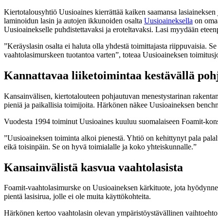
Kiertotalousyhtiö Uusioaines kierrättää kaiken saamansa lasiaineksen j
laminoidun lasin ja autojen ikkunoiden osalta
Uusioaineksella
on omaa 
Uusioainekselle puhdistettavaksi ja eroteltavaksi. Lasi myydään eteenpä
”Keräyslasin osalta ei haluta olla yhdestä toimittajasta riippuvaisia
vaahtolasimurskeen tuotantoa varten”, toteaa Uusioaineksen toimitusj
Kannattavaa liiketoimintaa kestävällä poh
Kansainvälisen, kiertotalouteen pohjautuvan menestystarinan rakentam
pieniä ja paikallisia toimijoita. Härkönen näkee Uusioaineksen benchma
Vuodesta 1994 toiminut Uusioaines kuuluu suomalaiseen Foamit-konser
”Uusioaineksen toiminta alkoi pienestä. Yhtiö on kehittynyt pala palal
eikä toisinpäin. Se on hyvä toimialalle ja koko yhteiskunnalle.”
Kansainvälistä kasvua vaahtolasista
Foamit-vaahtolasimurske on Uusioaineksen kärkituote, jota hyödynnetä
pientä lasisirua, jolle ei ole muita käyttökohteita.
Härkönen kertoo vaahtolasin olevan ympäristöystävällinen vaihtoehto es