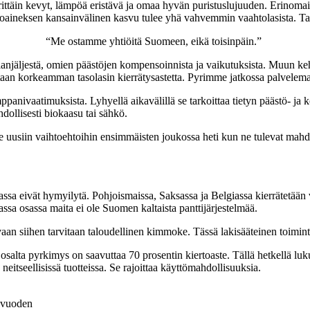
rittäin kevyt, lämpöä eristävä ja omaa hyvän puristuslujuuden. Erinomai
oaineksen kansainvälinen kasvu tulee yhä vahvemmin vaahtolasista. Tav
“Me ostamme yhtiöitä Suomeen, eikä toisinpäin.”
jalanjäljestä, omien päästöjen kompensoinnista ja vaikutuksista. Muun
iltaan korkeamman tasolasin kierrätysastetta. Pyrimme jatkossa palvelem
anivaatimuksista. Lyhyellä aikavälillä se tarkoittaa tietyn päästö- ja ko
dollisesti biokaasu tai sähkö.
uusiin vaihtoehtoihin ensimmäisten joukossa heti kun ne tulevat mahdo
ssa eivät hymyilytä. Pohjoismaissa, Saksassa ja Belgiassa kierrätetään
sa osassa maita ei ole Suomen kaltaista panttijärjestelmää.
vaan siihen tarvitaan taloudellinen kimmoke. Tässä lakisääteinen toimin
sin osalta pyrkimys on saavuttaa 70 prosentin kiertoaste. Tällä hetkellä
eitseellisissä tuotteissa. Se rajoittaa käyttömahdollisuuksia.
 vuoden