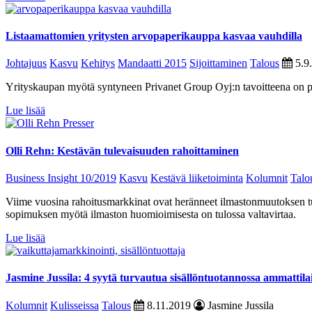
Listaamattomien yritysten arvopaperikauppa kasvaa vauhdilla
Johtajuus
Kasvu
Kehitys
Mandaatti 2015
Sijoittaminen
Talous
5.9
Yrityskaupan myötä syntyneen Privanet Group Oyj:n tavoitteena on pä
Lue lisää
Olli Rehn: Kestävän tulevaisuuden rahoittaminen
Business Insight 10/2019
Kasvu
Kestävä liiketoiminta
Kolumnit
Talo
Viime vuosina rahoitusmarkkinat ovat heränneet ilmastonmuutoksen tuo
sopimuksen myötä ilmaston huomioimisesta on tulossa valtavirtaa.
Lue lisää
Jasmine Jussila: 4 syytä turvautua sisällöntuotannossa ammattila
Kolumnit
Kulisseissa
Talous
8.11.2019
Jasmine Jussila