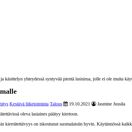
a käsittelyn yhteydessä syntyvää pientä lasisirua, jolle ei ole muita k
lmalle
itys
Kestävä liiketoiminta
Talous
19.10.2021
Jasmine Jussila
ätettävissä oleva lasiaines päätyy kiertoon.
in kierrätettävyys on iskostunut suomalaisiin hyvin. Käytännössä kaikk