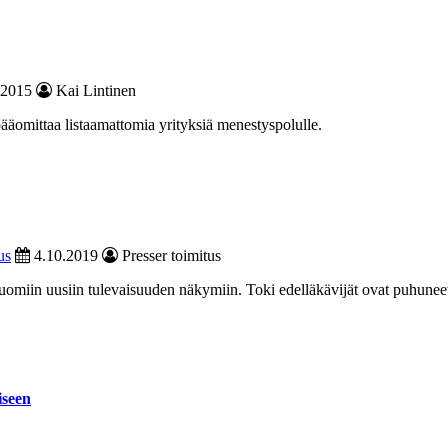
.2015
Kai Lintinen
äomittaa listaamattomia yrityksiä menestyspolulle.
us
4.10.2019
Presser toimitus
miin uusiin tulevaisuuden näkymiin. Toki edelläkävijät ovat puhuneet v
iseen