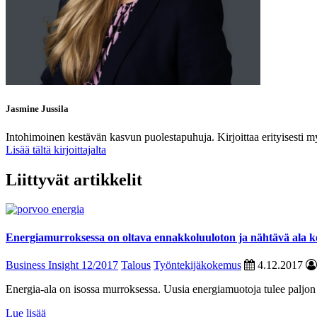
Jasmine Jussila
Intohimoinen kestävän kasvun puolestapuhuja. Kirjoittaa erityisesti m
Lisää tältä kirjoittajalta
Liittyvät artikkelit
Energiamurroksessa on oltava ennakkoluuloton ja nähtävä ala 
Business Insight 12/2017
Talous
Työntekijäkokemus
4.12.2017
Energia-ala on isossa murroksessa. Uusia energiamuotoja tulee paljon 
Lue lisää