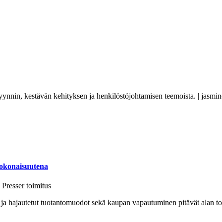
yynnin, kestävän kehityksen ja henkilöstöjohtamisen teemoista. | jasmin
kokonaisuutena
Presser toimitus
ja hajautetut tuotantomuodot sekä kaupan vapautuminen pitävät alan toi