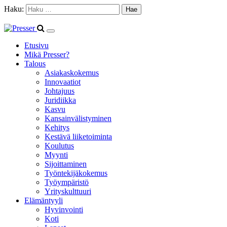
Haku:
Etusivu
Mikä Presser?
Talous
Asiakaskokemus
Innovaatiot
Johtajuus
Juridiikka
Kasvu
Kansainvälistyminen
Kehitys
Kestävä liiketoiminta
Koulutus
Myynti
Sijoittaminen
Työntekijäkokemus
Työympäristö
Yrityskulttuuri
Elämäntyyli
Hyvinvointi
Koti