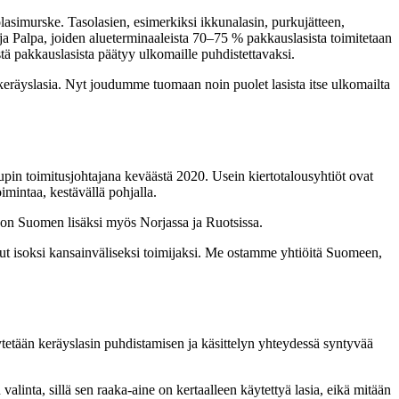
lasimurske. Tasolasien, esimerkiksi ikkunalasin, purkujätteen,
a Palpa, joiden alueterminaaleista 70–75 % pakkauslasista toimitetaan
stä pakkauslasista päätyy ulkomaille puhdistettavaksi.
 keräyslasia. Nyt joudumme tuomaan noin puolet lasista itse ulkomailta
in toimitusjohtajana keväästä 2020. Usein kiertotalousyhtiöt ovat
imintaa, kestävällä pohjalla.
 on Suomen lisäksi myös Norjassa ja Ruotsissa.
anut isoksi kansainväliseksi toimijaksi. Me ostamme yhtiöitä Suomeen,
etään keräyslasin puhdistamisen ja käsittelyn yhteydessä syntyvää
linta, sillä sen raaka-aine on kertaalleen käytettyä lasia, eikä mitään