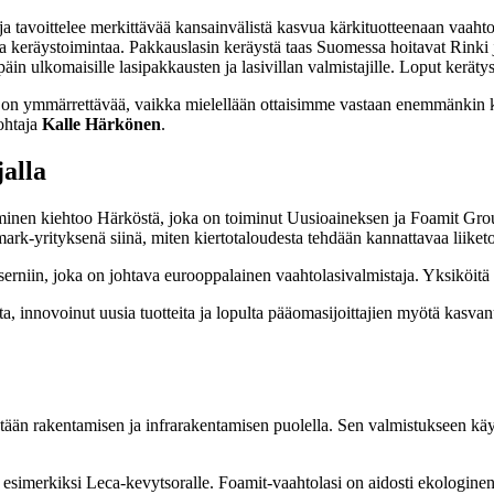
a tavoittelee merkittävää kansainvälistä kasvua kärkituotteenaan vaahto
keräystoimintaa. Pakkauslasin keräystä taas Suomessa hoitavat Rinki j
in ulkomaisille lasipakkausten ja lasivillan valmistajille. Loput keräty
. Se on ymmärrettävää, vaikka mielellään ottaisimme vastaan enemmänkin
ohtaja
Kalle Härkönen
.
jalla
inen kiehtoo Härköstä, joka on toiminut Uusioaineksen ja Foamit Group
rk-yrityksenä siinä, miten kiertotaloudesta tehdään kannattavaa liiketo
niin, joka on johtava eurooppalainen vaahtolasivalmistaja. Yksiköitä
ta, innovoinut uusia tuotteita ja lopulta pääomasijoittajien myötä kasv
än rakentamisen ja infrarakentamisen puolella. Sen valmistukseen käyt
imerkiksi Leca-kevytsoralle. Foamit-vaahtolasi on aidosti ekologinen va