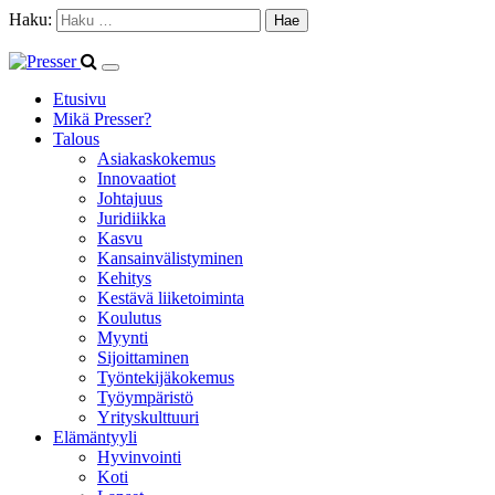
Haku:
Etusivu
Mikä Presser?
Talous
Asiakaskokemus
Innovaatiot
Johtajuus
Juridiikka
Kasvu
Kansainvälistyminen
Kehitys
Kestävä liiketoiminta
Koulutus
Myynti
Sijoittaminen
Työntekijäkokemus
Työympäristö
Yrityskulttuuri
Elämäntyyli
Hyvinvointi
Koti