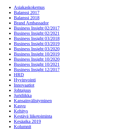
Asiakaskokemus
Balanssi 2017
Balanssi 2018
Brand Ambassador
Business Insight 02/2017
Business Insight 02/2021
Business Insight 03/2018
Business Insight 03/2019
Business Insight 03/2020
Business Insight 10/2019
Business Insight 10/2020
Business Insight 10/2021
Business Insight 12/2017
HRD
Hyvinvointi
Innovaatiot
Johtajuus
Juridiikka
Kansainvälistyminen
Kasvu
Kehitys
Kestävä liiketoiminta
Kesäaika 2019
Kolumnit