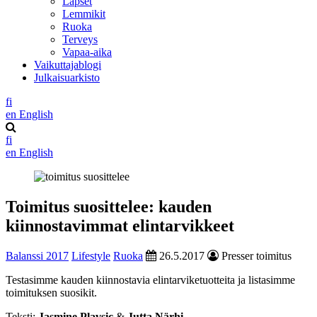
Lapset
Lemmikit
Ruoka
Terveys
Vapaa-aika
Vaikuttajablogi
Julkaisuarkisto
fi
en
English
fi
en
English
Toimitus suosittelee: kauden
kiinnostavimmat elintarvikkeet
Balanssi 2017
Lifestyle
Ruoka
26.5.2017
Presser toimitus
Testasimme kauden kiinnostavia elintarviketuotteita ja listasimme
toimituksen suosikit.
Teksti:
Jasmine Plavsic
&
Jutta Närhi