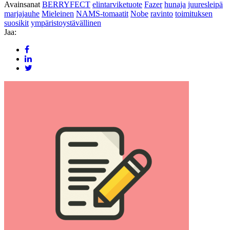
Avainsanat
BERRYFECT
elintarviketuote
Fazer
hunaja
juuresleipä
marjajauhe
Mieleinen
NAMS-tomaatit
Nobe
ravinto
toimituksen
suosikit
ympäristoystävällinen
Jaa: