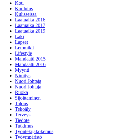
Koti
Koulutus
Kulisseissa
Laatuaika 2016
Laatuaika 2017
Laatuaika 2019
Laki
Lapset
Lemmikit
Lifestyle
Mandaatti 2015
Mandaatti 2016
Myynti
Nimitys
Nuori Johtaja
Nuori Johtaja
Ruoka
Sijoittaminen
Talous
Tekoäly
Terveys
Tiedote
Tutkimus
Työntekijäkokemus
Työympäristö