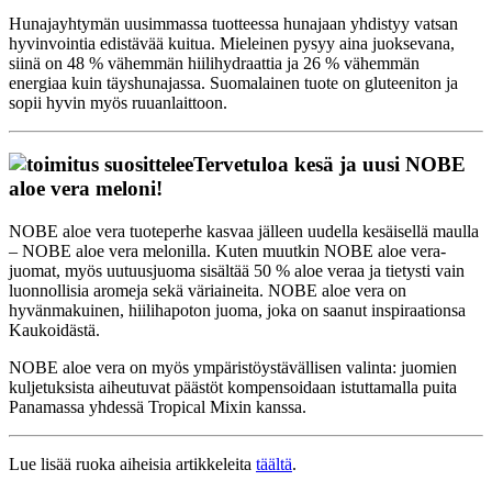
Hunajayhtymän uusimmassa tuotteessa hunajaan yhdistyy vatsan
hyvinvointia edistävää kuitua. Mieleinen pysyy aina juoksevana,
siinä on 48 % vähemmän hiilihydraattia ja 26 % vähemmän
energiaa kuin täyshunajassa. Suomalainen tuote on gluteeniton ja
sopii hyvin myös ruuanlaittoon.
Tervetuloa kesä ja uusi NOBE
aloe vera meloni!
NOBE aloe vera tuoteperhe kasvaa jälleen uudella kesäisellä maulla
– NOBE aloe vera melonilla. Kuten muutkin NOBE aloe vera-
juomat, myös uutuusjuoma sisältää 50 % aloe veraa ja tietysti vain
luonnollisia aromeja sekä väriaineita. NOBE aloe vera on
hyvänmakuinen, hiilihapoton juoma, joka on saanut inspiraationsa
Kaukoidästä.
NOBE aloe vera on myös ympäristöystävällisen valinta: juomien
kuljetuksista aiheutuvat päästöt kompensoidaan istuttamalla puita
Panamassa yhdessä Tropical Mixin kanssa.
Lue lisää ruoka aiheisia artikkeleita
täältä
.