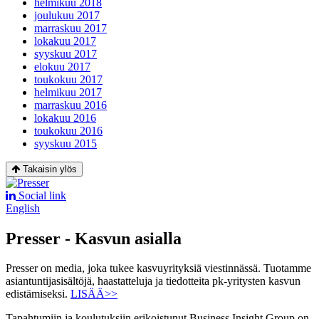
helmikuu 2018
joulukuu 2017
marraskuu 2017
lokakuu 2017
syyskuu 2017
elokuu 2017
toukokuu 2017
helmikuu 2017
marraskuu 2016
lokakuu 2016
toukokuu 2016
syyskuu 2015
Takaisin ylös
Social link
English
Presser - Kasvun asialla
Presser on media, joka tukee kasvuyrityksiä viestinnässä. Tuotamme
asiantuntijasisältöjä, haastatteluja ja tiedotteita pk-yritysten kasvun
edistämiseksi.
LISÄÄ>>
Tapahtumiin ja koulutuksiin erikoistunut Business Insight Group on