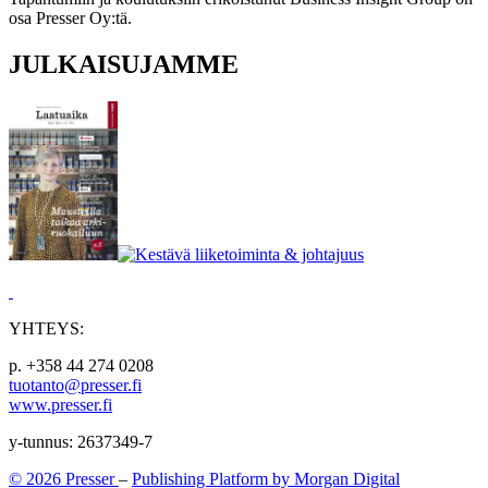
osa Presser Oy:tä.
JULKAISUJAMME
YHTEYS:
p. +358 44 274 0208
tuotanto@presser.fi
www.presser.fi
y-tunnus: 2637349-7
© 2026 Presser
–
Publishing Platform by Morgan Digital