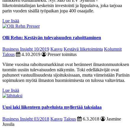
hankkeen edistämiseksi. Nyt Salo on EV Systems -
liiketoimintalinjan keskeisin investointi ja lippulaiva, joka tarjoaa
parin vuoden sisällä työpaikan jopa 400 osaajalle.
Lue lisää
Olli Rehn: Kestävän tulevaisuuden rahoittaminen
Business Insight 10/2019
Kasvu
Kestävä liiketoiminta
Kolumnit
Talous
4.10.2019
Presser toimitus
Viime vuosina rahoitusmarkkinat ovat heränneet ilmastonmuutoksen
tuomiin uusiin tulevaisuuden näkymiin. Toki edelläkävijät ovat
puhuneet vastuullisuudesta sijoituksissaan, mutta viimeistään Pariisin
sopimuksen myötä ilmaston huomioimisesta on tulossa valtavirtaa.
Lue lisää
Uusi laki liikenteen palveluista myllertää taksialaa
Business Insight 03/2018
Kasvu
Talous
6.3.2018
Jasmine
Jussila