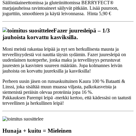
Säilöntäaineettomissa ja gluteiinittomissa BERRYFECT®
marjajauheissa ravintoaineet säilyvät pitkään. Lisää puuroon,
jogurttiin, smoothieen ja käytä leivonnassa. Hinta 5,90 €
Fazer juuresleipä – 1/3
jauhoista korvattu kasviksilla.
Moni meistä rakastaa leipää ja nyt sen herkullisesta mausta ja
terveellisyydestä voi nauttia täysin sydämin. Fazer juuresleipä on
uudenlainen tuoteperhe, jonka maku ja tervellisyys perustuvat
juuresten ja kasvisten suureen määrään. Jopa kolmannes leivän
jauhoista on korvattu juureksilla ja kasviksilla!
Perheen uusin jäsen on runsaskuituinen Kaura 100 % Bataatti &
Linssi, joka sisältää muun muassa viljasta, palkokasveista ja
siemenistä peräisin olevaa proteiinia jopa 16 %.
Pakkauksen Parempi leipä -merkki kertoo, että kädessäsi on taatusti
terveellinen ja herkullinen leipä!
Hunaja + kuitu = Mieleinen