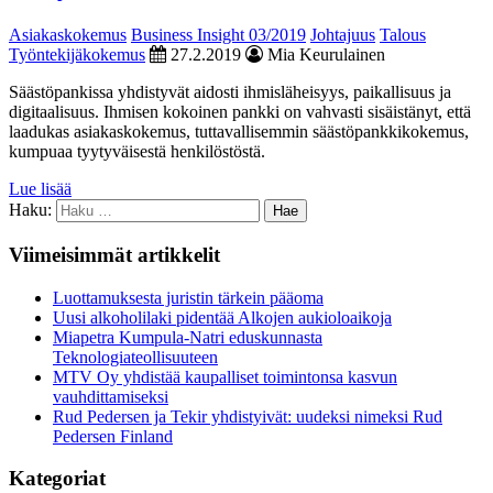
Asiakaskokemus
Business Insight 03/2019
Johtajuus
Talous
Työntekijäkokemus
27.2.2019
Mia Keurulainen
Säästöpankissa yhdistyvät aidosti ihmisläheisyys, paikallisuus ja
digitaalisuus. Ihmisen kokoinen pankki on vahvasti sisäistänyt, että
laadukas asiakaskokemus, tuttavallisemmin säästöpankkikokemus,
kumpuaa tyytyväisestä henkilöstöstä.
Lue lisää
Haku:
Viimeisimmät artikkelit
Luottamuksesta juristin tärkein pääoma
Uusi alkoholilaki pidentää Alkojen aukioloaikoja
Miapetra Kumpula-Natri eduskunnasta
Teknologiateollisuuteen
MTV Oy yhdistää kaupalliset toimintonsa kasvun
vauhdittamiseksi
Rud Pedersen ja Tekir yhdistyivät: uudeksi nimeksi Rud
Pedersen Finland
Kategoriat