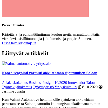
Presser toimitus
Kirjoittaja- ja editointitiimiimme kuuluu useita ammattitoimittajia,
vierailevia sisällöntuottajia ja kolumnisteja ympäri Suomen.
Lisää tältä kirjoittajalta
Liittyvät artikkelit
Nopea reagointi varmisti akkutehtaan sijoittumisen Saloon
Asiakaskokemus
Business Insight 10/2020
Innovaatiot
Talous
Työntekijäkokemus
Työympäristö
Yrityskulttuuri
8.10.2020
Jasmine Jussila
Kun Valmet Automotive heitti ilmoille ajatuksen akkutehtaan
perustamisesta Saloon, tartuttiin kaupungissa aikailematta toimiin