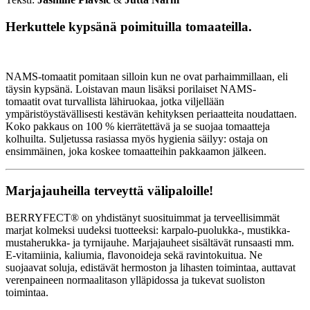
Herkuttele kypsänä poimituilla tomaateilla.
NAMS-tomaatit pomitaan silloin kun ne ovat parhaimmillaan, eli
täysin kypsänä. Loistavan maun lisäksi porilaiset NAMS-
tomaatit ovat turvallista lähiruokaa, jotka viljellään
ympäristöystävällisesti kestävän kehityksen periaatteita noudattaen.
Koko pakkaus on 100 % kierrätettävä ja se suojaa tomaatteja
kolhuilta. Suljetussa rasiassa myös hygienia säilyy: ostaja on
ensimmäinen, joka koskee tomaatteihin pakkaamon jälkeen.
Marjajauheilla terveyttä välipaloille!
BERRYFECT® on yhdistänyt suosituimmat ja terveellisimmät
marjat kolmeksi uudeksi tuotteeksi: karpalo-puolukka-, mustikka-
mustaherukka- ja tyrnijauhe. Marjajauheet sisältävät runsaasti mm.
E-vitamiinia, kaliumia, flavonoideja sekä ravintokuitua. Ne
suojaavat soluja, edistävät hermoston ja lihasten toimintaa, auttavat
verenpaineen normaalitason ylläpidossa ja tukevat suoliston
toimintaa.