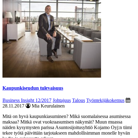
Kaupunkiseudun tulevaisuus
Business Insight 12/2017
Johtajuus
Talous
Työntekijäkokemus
28.11.2017
Mia Keurulainen
Mitä on hyvä kaupunki­asuminen? Mikä suoma­laisessa asumisessa
maksaa? Mitkä ovat vuok­ra­asumisen näkymät? Muun muassa
näiden kysymysten parissa Asuntosijoitusyhtiö Kojamo Oyj:n tiimi
tekee työtä päivittäin tarjotakseen mahdollisimman monelle hyvän