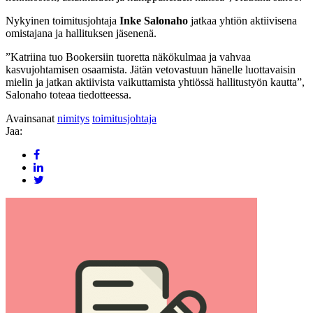
Nykyinen toimitusjohtaja
Inke Salonaho
jatkaa yhtiön aktiivisena
omistajana ja hallituksen jäsenenä.
”Katriina tuo Bookersiin tuoretta näkökulmaa ja vahvaa
kasvujohtamisen osaamista. Jätän vetovastuun hänelle luottavaisin
mielin ja jatkan aktiivista vaikuttamista yhtiössä hallitustyön kautta”,
Salonaho toteaa tiedotteessa.
Avainsanat
nimitys
toimitusjohtaja
Jaa: