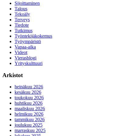
Sijoittaminen
Talous
Tekoäly
Terveys
Tiedote
Tutkimus
Työntekijäkokemus
Työympäristö
Vapaa-aika
Videot
Vierasblogi
Yrityskulttuuri
Arkistot
heinäkuu 2026
kesäkuu 2026
toukokuu 2026
huhtikuu 2026
maaliskuu 2026
helmikuu 2026
tammikuu 2026
joulukuu 2025
marraskuu 2025
lokakuu 2025