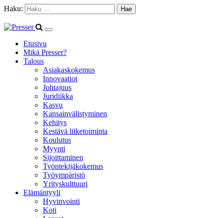
Haku:
Etusivu
Mikä Presser?
Talous
Asiakaskokemus
Innovaatiot
Johtajuus
Juridiikka
Kasvu
Kansainvälistyminen
Kehitys
Kestävä liiketoiminta
Koulutus
Myynti
Sijoittaminen
Työntekijäkokemus
Työympäristö
Yrityskulttuuri
Elämäntyyli
Hyvinvointi
Koti