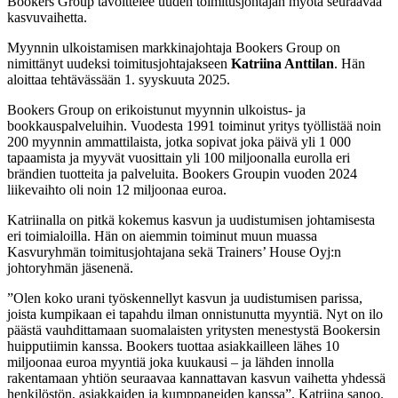
Bookers Group tavoittelee uuden toimitusjohtajan myötä seuraavaa
kasvuvaihetta.
Myynnin ulkoistamisen markkinajohtaja Bookers Group on
nimittänyt uudeksi toimitusjohtajakseen
Katriina Anttilan
. Hän
aloittaa tehtävässään 1. syyskuuta 2025.
Bookers Group on erikoistunut myynnin ulkoistus- ja
bookkauspalveluihin. Vuodesta 1991 toiminut yritys työllistää noin
200 myynnin ammattilaista, jotka sopivat joka päivä yli 1 000
tapaamista ja myyvät vuosittain yli 100 miljoonalla eurolla eri
brändien tuotteita ja palveluita. Bookers Groupin vuoden 2024
liikevaihto oli noin 12 miljoonaa euroa.
Katriinalla on pitkä kokemus kasvun ja uudistumisen johtamisesta
eri toimialoilla. Hän on aiemmin toiminut muun muassa
Kasvuryhmän toimitusjohtajana sekä Trainers’ House Oyj:n
johtoryhmän jäsenenä.
”Olen koko urani työskennellyt kasvun ja uudistumisen parissa,
joista kumpikaan ei tapahdu ilman onnistunutta myyntiä. Nyt on ilo
päästä vauhdittamaan suomalaisten yritysten menestystä Bookersin
huipputiimin kanssa. Bookers tuottaa asiakkailleen lähes 10
miljoonaa euroa myyntiä joka kuukausi – ja lähden innolla
rakentamaan yhtiön seuraavaa kannattavan kasvun vaihetta yhdessä
henkilöstön, asiakkaiden ja kumppaneiden kanssa”, Katriina sanoo.