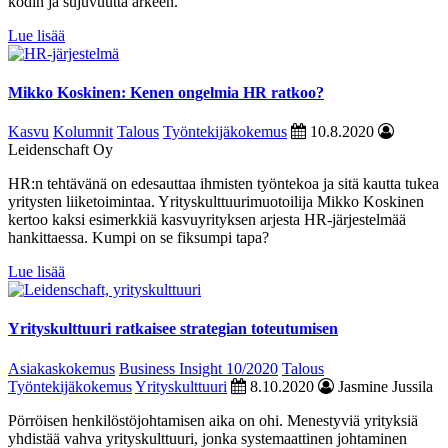
kodin ja sujuvuutta arkeen.
Lue lisää
Mikko Koskinen: Kenen ongelmia HR ratkoo?
Kasvu
Kolumnit
Talous
Työntekijäkokemus
10.8.2020
Leidenschaft Oy
HR:n tehtävänä on edesauttaa ihmisten työntekoa ja sitä kautta tukea
yritysten liiketoimintaa. Yrityskulttuurimuotoilija Mikko Koskinen
kertoo kaksi esimerkkiä kasvuyrityksen arjesta HR-järjestelmää
hankittaessa. Kumpi on se fiksumpi tapa?
Lue lisää
Yrityskulttuuri ratkaisee strategian toteutumisen
Asiakaskokemus
Business Insight 10/2020
Talous
Työntekijäkokemus
Yrityskulttuuri
8.10.2020
Jasmine Jussila
Pörröisen henkilöstöjohtamisen aika on ohi. Menestyviä yrityksiä
yhdistää vahva yrityskulttuuri, jonka systemaattinen johtaminen