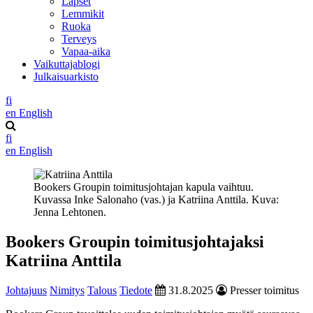
Lapset
Lemmikit
Ruoka
Terveys
Vapaa-aika
Vaikuttajablogi
Julkaisuarkisto
fi
en
English
fi
en
English
Bookers Groupin toimitusjohtajan kapula vaihtuu.
Kuvassa Inke Salonaho (vas.) ja Katriina Anttila. Kuva:
Jenna Lehtonen.
Bookers Groupin toimitusjohtajaksi
Katriina Anttila
Johtajuus
Nimitys
Talous
Tiedote
31.8.2025
Presser toimitus