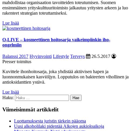
mahdollistaa organisaation tavoitteiden toteutumisen. Suomen
ensimmäinen yrityskulttuuritoimisto jalkautuu yritysten arkeen ja luo
rakenteet strategian toteuttamiseksi.
Lue lisää
O-LIVE – kosmeettinen hoitosarja vaikeimpiinkin iho-
ongelmiin
Balanssi 2017
Hyvinvointi
Lifestyle
Terveys
26.5.2017
Presser toimitus
Kuvittele ihonhoitosarja, joka yhdistää aktiivisen hapen ja
luonnonmukaisen kasviöljyn. Lopputulos on bakteerien vihollinen ja
antioksidanttien ystävä.
Lue lisää
Haku:
Viimeisimmät artikkelit
Luottamuksesta juristin tärkein pääoma
Uusi alkoholilaki pidentää Alkojen aukioloaikoja