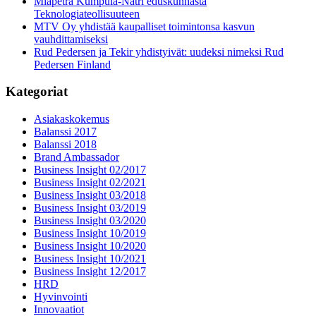
Miapetra Kumpula-Natri eduskunnasta
Teknologiateollisuuteen
MTV Oy yhdistää kaupalliset toimintonsa kasvun
vauhdittamiseksi
Rud Pedersen ja Tekir yhdistyivät: uudeksi nimeksi Rud
Pedersen Finland
Kategoriat
Asiakaskokemus
Balanssi 2017
Balanssi 2018
Brand Ambassador
Business Insight 02/2017
Business Insight 02/2021
Business Insight 03/2018
Business Insight 03/2019
Business Insight 03/2020
Business Insight 10/2019
Business Insight 10/2020
Business Insight 10/2021
Business Insight 12/2017
HRD
Hyvinvointi
Innovaatiot