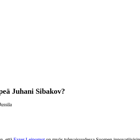
lpeä Juhani Sibakov?
ussila
en, että
Fazer Leipomot
on myös tulevaisuudessa Suomen innovatiivisin l