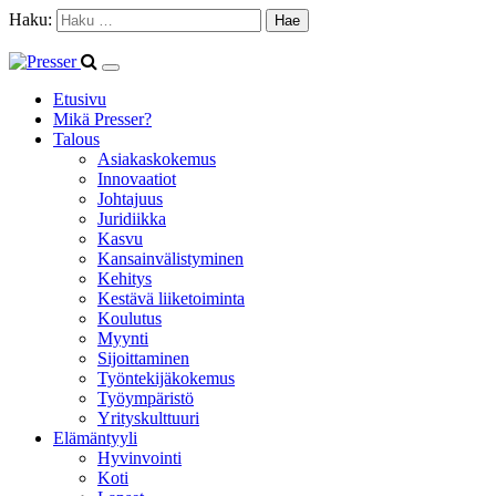
Haku:
Etusivu
Mikä Presser?
Talous
Asiakaskokemus
Innovaatiot
Johtajuus
Juridiikka
Kasvu
Kansainvälistyminen
Kehitys
Kestävä liiketoiminta
Koulutus
Myynti
Sijoittaminen
Työntekijäkokemus
Työympäristö
Yrityskulttuuri
Elämäntyyli
Hyvinvointi
Koti