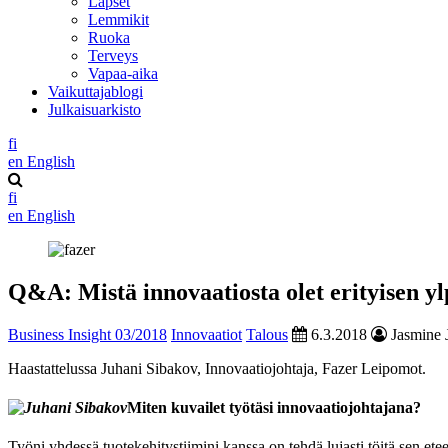
Lapset
Lemmikit
Ruoka
Terveys
Vapaa-aika
Vaikuttajablogi
Julkaisuarkisto
fi
en
English
fi
en
English
Q&A: Mistä innovaatiosta olet erityisen y
Business Insight 03/2018
Innovaatiot
Talous
6.3.2018
Jasmine J
Haastattelussa Juhani Sibakov, Innovaatiojohtaja, Fazer Leipomot.
Miten kuvailet työtäsi innovaatiojohtajana?
Työni yhdessä tuotekehitystiimini kanssa on tehdä lujasti töitä sen ete