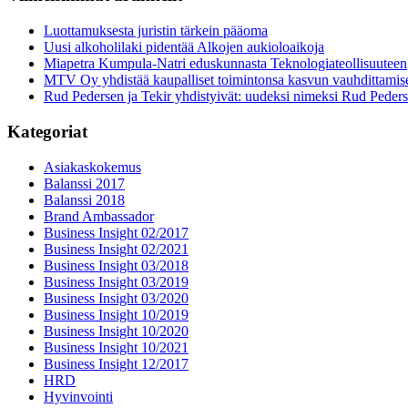
Luottamuksesta juristin tärkein pääoma
Uusi alkoholilaki pidentää Alkojen aukioloaikoja
Miapetra Kumpula-Natri eduskunnasta Teknologiateollisuuteen
MTV Oy yhdistää kaupalliset toimintonsa kasvun vauhdittamis
Rud Pedersen ja Tekir yhdistyivät: uudeksi nimeksi Rud Peder
Kategoriat
Asiakaskokemus
Balanssi 2017
Balanssi 2018
Brand Ambassador
Business Insight 02/2017
Business Insight 02/2021
Business Insight 03/2018
Business Insight 03/2019
Business Insight 03/2020
Business Insight 10/2019
Business Insight 10/2020
Business Insight 10/2021
Business Insight 12/2017
HRD
Hyvinvointi