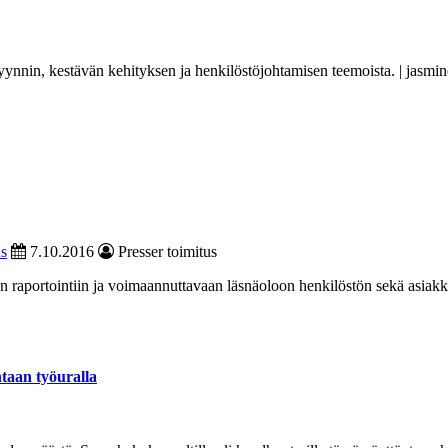
yynnin, kestävän kehityksen ja henkilöstöjohtamisen teemoista. | jasmin
s
7.10.2016
Presser toimitus
än raportointiin ja voimaannuttavaan läsnäoloon henkilöstön sekä asiak
taan työuralla