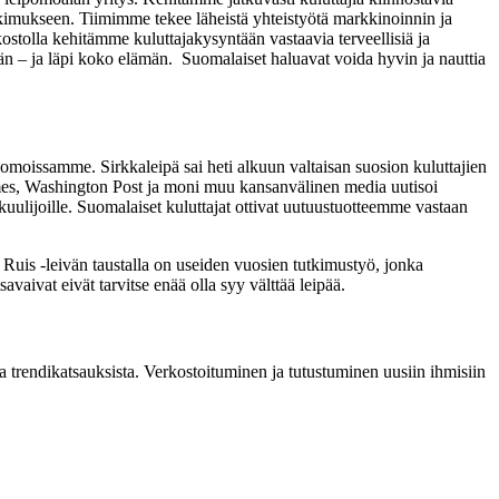
tutkimukseen. Tiimimme tekee läheistä yhteistyötä markkinoinnin ja
tolla kehitämme kuluttajakysyntään vastaavia terveellisiä ja
n – ja läpi koko elämän. Suomalaiset haluavat voida hyvin ja nauttia
moissamme. Sirkkaleipä sai heti alkuun valtaisan suosion kuluttajien
es, Washington Post ja moni muu kansanvälinen media uutisoi
joille. Suomalaiset kuluttajat ottivat uutuustuotteemme vastaan
 Ruis -leivän taustalla on useiden vuosien tutkimustyö, jonka
aivat eivät tarvitse enää olla syy välttää leipää.
 ja trendikatsauksista. Verkostoituminen ja tutustuminen uusiin ihmisiin