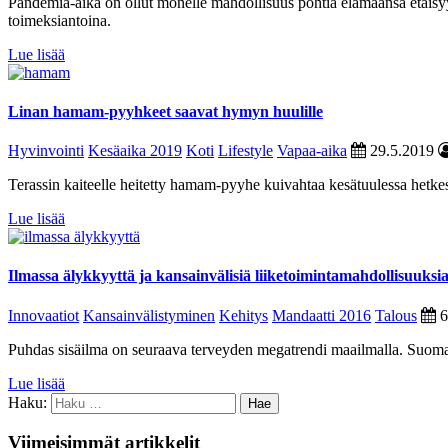
Pandemia-aika on ollut monelle mahdollisuus pohtia elämäänsä etäisyyd
toimeksiantoina.
Lue lisää
Linan hamam-pyyhkeet saavat hymyn huulille
Hyvinvointi
Kesäaika 2019
Koti
Lifestyle
Vapaa-aika
29.5.2019
Terassin kaiteelle heitetty hamam-pyyhe kuivahtaa kesätuulessa hetkes
Lue lisää
Ilmassa älykkyyttä ja kansainvälisiä liiketoimintamahdollisuuksi
Innovaatiot
Kansainvälistyminen
Kehitys
Mandaatti 2016
Talous
6
Puhdas sisäilma on seuraava terveyden megatrendi maailmalla. Suomala
Lue lisää
Haku:
Viimeisimmät artikkelit