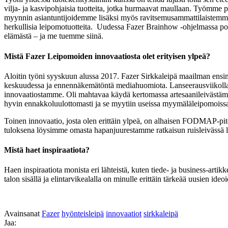
vilja- ja kasvipohjaisia tuotteita, jotka hurmaavat maullaan. Työmme p
myynnin asiantuntijoidemme lisäksi myös ravitsemusammattilaistemme, 
herkullisia leipomotuotteita. Uudessa Fazer Brainhow -ohjelmassa po
elämästä – ja me tuemme siinä.
Mistä Fazer Leipomoiden innovaatiosta olet erityisen ylpeä?
Aloitin työni syyskuun alussa 2017. Fazer Sirkkaleipä maailman ensi
keskuudessa ja ennennäkemätöntä mediahuomiota. Lanseerausviikolla
innovaatiostamme. Oli mahtavaa käydä kertomassa artesaanileivästä
hyvin ennakkoluulottomasti ja se myytiin useissa myymäläleipomois
Toinen innovaatio, josta olen erittäin ylpeä, on alhaisen FODMAP-pito
tuloksena löysimme omasta hapanjuurestamme ratkaisun ruisleivässä luon
Mistä haet inspiraatiota?
Haen inspiraatiota monista eri lähteistä, kuten tiede- ja business-artik
talon sisällä ja elintarvikealalla on minulle erittäin tärkeää uusien ideo
Avainsanat
Fazer
hyönteisleipä
innovaatiot
sirkkaleipä
Jaa: