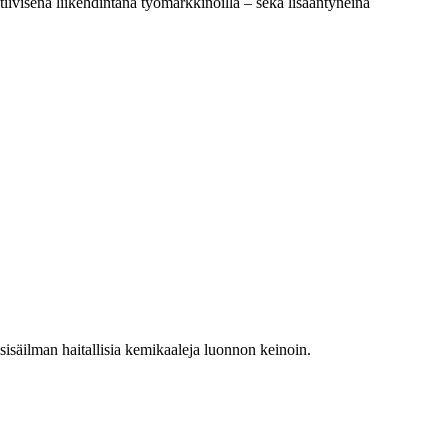
iivisena liikehdintänä työmarkkinoilla – sekä lisääntyneinä
isäilman haitallisia kemikaaleja luonnon keinoin.