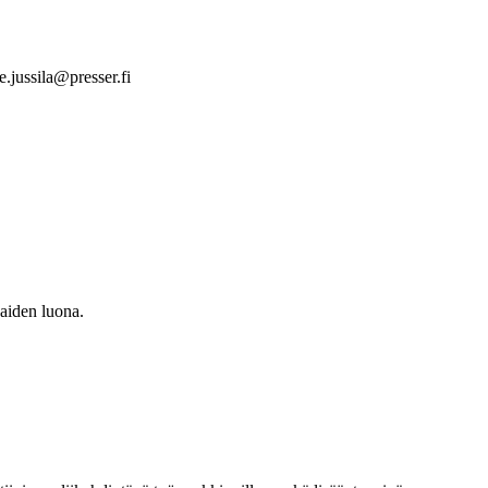
e.jussila@presser.fi
kaiden luona.