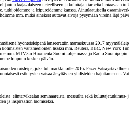
ohjautuu laaja-alaiseen tieteelliseen ja kuluttajan tarpeita luotaavaan 
tutkijoidemme ja leipureidemme kanssa. Ainutlaatuisella osaamisverkos
hdimme mm. mitkä ainekset auttavat aivoja pysymään vireinä läpi päivä
mmäisenä hyönteisleipänä lanseerattiin marraskuussa 2017 myymäläleipo
 kotimaisten valtamedioiden lisäksi mm. Reuters, BBC, New York Tim
mme mm. MTV3:n Huomenta Suomi -ohjelmassa ja Radio Suomipopin kuuli
samme loppuun kesken päivän.
isuuden ruisleipä, joka tuli markkinoille 2016. Fazer Vatsaystävällinen
taisesti esiintyvien vatsaa ärsyttävien yhdisteiden hajottamiseen. Vatsav
keleista, elintarvikealan seminaareista, messuilta sekä kuluttajatutkimus-
iden ja inspiraation luomiseksi.