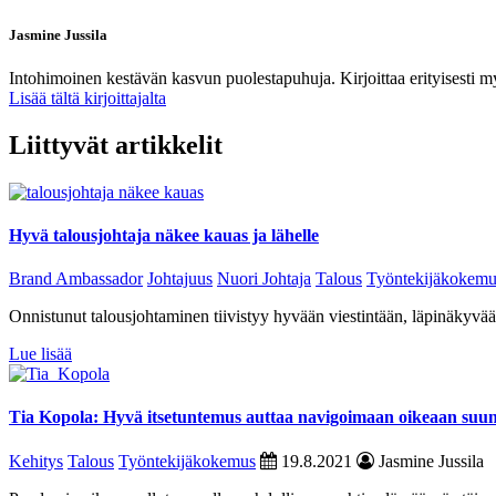
Jasmine Jussila
Intohimoinen kestävän kasvun puolestapuhuja. Kirjoittaa erityisesti m
Lisää tältä kirjoittajalta
Liittyvät artikkelit
Hyvä talousjohtaja näkee kauas ja lähelle
Brand Ambassador
Johtajuus
Nuori Johtaja
Talous
Työntekijäkokemu
Onnistunut talousjohtaminen tiivistyy hyvään viestintään, läpinäkyvä
Lue lisää
Tia Kopola: Hyvä itsetuntemus auttaa navigoimaan oikeaan suun
Kehitys
Talous
Työntekijäkokemus
19.8.2021
Jasmine Jussila