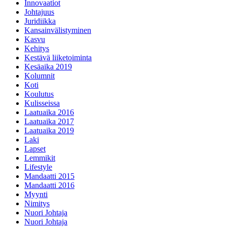
Innovaatiot
Johtajuus
Juridiikka
Kansainvälistyminen
Kasvu
Kehitys
Kestävä liiketoiminta
Kesäaika 2019
Kolumnit
Koti
Koulutus
Kulisseissa
Laatuaika 2016
Laatuaika 2017
Laatuaika 2019
Laki
Lapset
Lemmikit
Lifestyle
Mandaatti 2015
Mandaatti 2016
Myynti
Nimitys
Nuori Johtaja
Nuori Johtaja