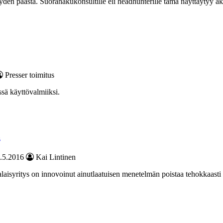
en päästä. Suorahakukonsultille eli headhunterille tämä näyttäytyy akt
Presser toimitus
sä käyttövalmiiksi.
a
.5.2016
Kai Lintinen
isyritys on innovoinut ainutlaatuisen menetelmän poistaa tehokkaasti s