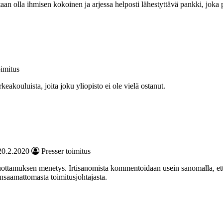
 olla ihmisen kokoinen ja arjessa helposti lähestyttävä pankki, joka pit
oimitus
keakouluista, joita joku yliopisto ei ole vielä ostanut.
20.2.2020
Presser toimitus
luottamuksen menetys. Irtisanomista kommentoidaan usein sanomalla, että
nsaamattomasta toimitusjohtajasta.