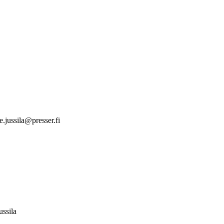
e.jussila@presser.fi
ssila