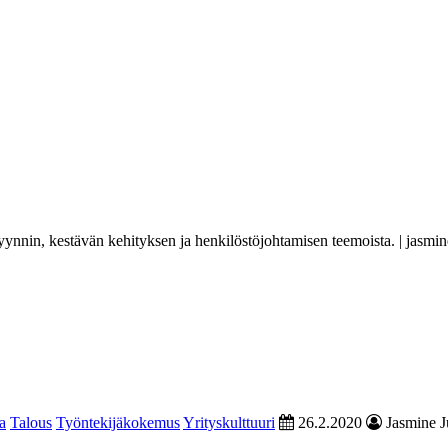
yynnin, kestävän kehityksen ja henkilöstöjohtamisen teemoista. | jasmin
a
Talous
Työntekijäkokemus
Yrityskulttuuri
26.2.2020
Jasmine Ju