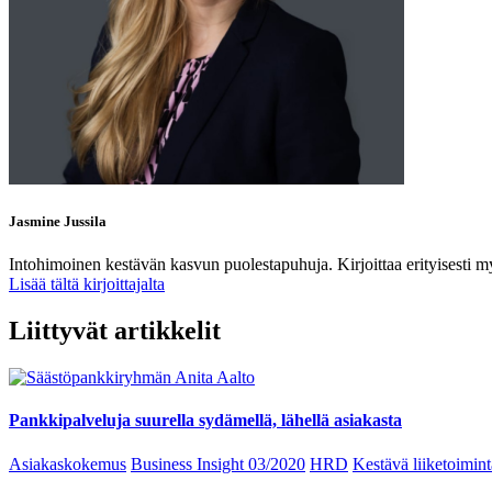
Jasmine Jussila
Intohimoinen kestävän kasvun puolestapuhuja. Kirjoittaa erityisesti m
Lisää tältä kirjoittajalta
Liittyvät artikkelit
Pankkipalveluja suurella sydämellä, lähellä asiakasta
Asiakaskokemus
Business Insight 03/2020
HRD
Kestävä liiketoimint