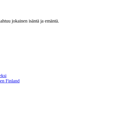
lahtuu jokainen isäntä ja emäntä.
eksi
sen Finland