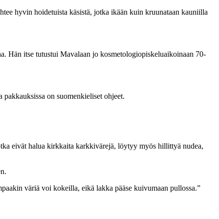
htee hyvin hoidetuista käsistä, jotka ikään kuin kruunataan kauniilla
aa. Hän itse tutustui Mavalaan jo kosmetologiopiskeluaikoinaan 70-
ssa pakkauksissa on suomenkieliset ohjeet.
tka eivät halua kirkkaita karkkivärejä, löytyy myös hillittyä nudea,
en.
mpaakin väriä voi kokeilla, eikä lakka pääse kuivumaan pullossa.”