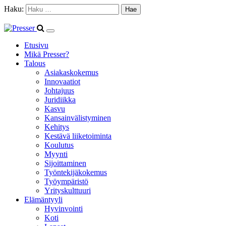
Haku:
Etusivu
Mikä Presser?
Talous
Asiakaskokemus
Innovaatiot
Johtajuus
Juridiikka
Kasvu
Kansainvälistyminen
Kehitys
Kestävä liiketoiminta
Koulutus
Myynti
Sijoittaminen
Työntekijäkokemus
Työympäristö
Yrityskulttuuri
Elämäntyyli
Hyvinvointi
Koti