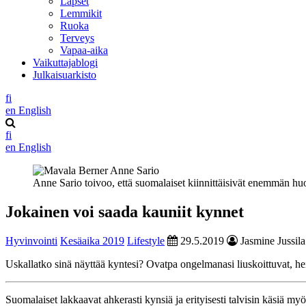
Lapset
Lemmikit
Ruoka
Terveys
Vapaa-aika
Vaikuttajablogi
Julkaisuarkisto
fi
en
English
fi
en
English
Anne Sario toivoo, että suomalaiset kiinnittäisivät enemmän h
Jokainen voi saada kauniit kynnet
Hyvinvointi
Kesäaika 2019
Lifestyle
29.5.2019
Jasmine Jussila
Uskallatko sinä näyttää kyntesi? Ovatpa ongelmanasi liuskoittuvat, hei
Suomalaiset lakkaavat ahkerasti kynsiä ja erityisesti talvisin käsiä myö