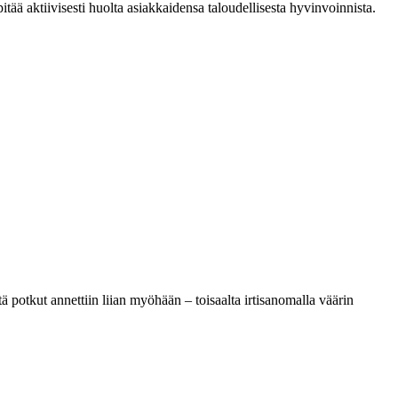
ää aktiivisesti huolta asiakkaidensa taloudellisesta hyvinvoinnista.
 potkut annettiin liian myöhään – toisaalta irtisanomalla väärin