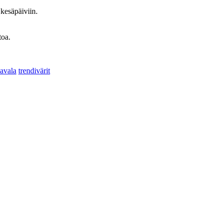
kesäpäiviin.
toa.
avala
trendivärit