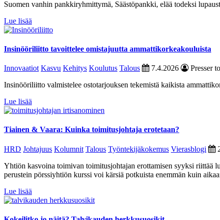
Suomen vanhin pankki­ryhmittymä, Säästöpankki, elää todeksi lupaustaan
Lue lisää
Insinööriliitto tavoittelee omistajuutta ammattikorkeakouluista
Innovaatiot
Kasvu
Kehitys
Koulutus
Talous
7.4.2026
Presser t
Insinööriliitto valmistelee ostotarjouksen tekemistä kaikista ammattikor
Lue lisää
Tiainen & Vaara: Kuinka toimitusjohtaja erotetaan?
HRD
Johtajuus
Kolumnit
Talous
Työntekijäkokemus
Vierasblogi
Yhtiön kasvoina toimivan toimitusjohtajan erottamisen syyksi riittää 
perustein pörssiyhtiön kurssi voi kärsiä potkuista enemmän kuin aikaa
Lue lisää
Kokeilitko jo näitä? Talvikauden herkkusuosikit