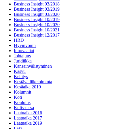
Business Insight 03/2018
Business Insight 03/2019
Business Insight 03/2020
Business Insight 10/2019
Business Insight 10/2020
Business Insight 10/2021
Business Insight 12/2017
HRD
Hyvinvointi
Innovaatiot
Johtajuus
Juridiikka
Kansainvälistyminen
Kasvu
Kehitys
Kestävä liiketoiminta
Kesäaika 2019
Kolumnit
Koti
Koulutus
Kulisseissa
Laatuaika 2016
Laatuaika 2017
Laatuaika 2019
Laki