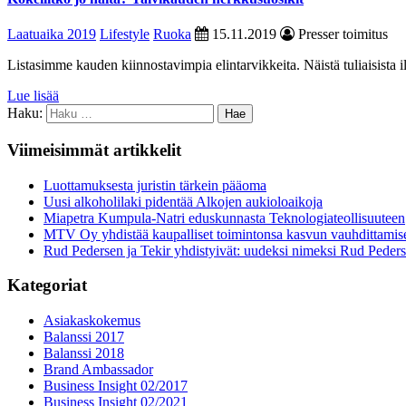
Laatuaika 2019
Lifestyle
Ruoka
15.11.2019
Presser toimitus
Listasimme kauden kiinnostavimpia elintarvikkeita. Näistä tuliaisista i
Lue lisää
Haku:
Viimeisimmät artikkelit
Luottamuksesta juristin tärkein pääoma
Uusi alkoholilaki pidentää Alkojen aukioloaikoja
Miapetra Kumpula-Natri eduskunnasta Teknologiateollisuuteen
MTV Oy yhdistää kaupalliset toimintonsa kasvun vauhdittamis
Rud Pedersen ja Tekir yhdistyivät: uudeksi nimeksi Rud Peder
Kategoriat
Asiakaskokemus
Balanssi 2017
Balanssi 2018
Brand Ambassador
Business Insight 02/2017
Business Insight 02/2021