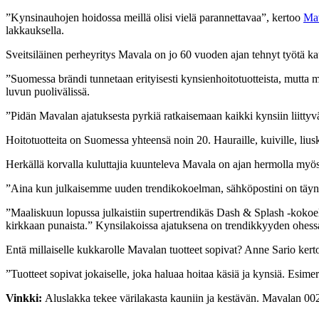
”Kynsinauhojen hoidossa meillä olisi vielä parannettavaa”, kertoo
Ma
lakkauksella.
Sveitsiläinen perheyritys Mavala on jo 60 vuoden ajan tehnyt työtä ka
”Suomessa brändi tunnetaan erityisesti kynsienhoitotuotteista, mutta
luvun puolivälissä.
”Pidän Mavalan ajatuksesta pyrkiä ratkaisemaan kaikki kynsiin liittyv
Hoitotuotteita on Suomessa yhteensä noin 20. Hauraille, kuiville, lius
Herkällä korvalla kuluttajia kuunteleva Mavala on ajan hermolla myös 
”Aina kun julkaisemme uuden trendikokoelman, sähköpostini on täynnä
”Maaliskuun lopussa julkaistiin supertrendikäs Dash & Splash -kokoelma,
kirkkaan punaista.” Kynsilakoissa ajatuksena on trendikkyyden ohessa se
Entä millaiselle kukkarolle Mavalan tuotteet sopivat? Anne Sario kertoo
”Tuotteet sopivat jokaiselle, joka haluaa hoitaa käsiä ja kynsiä. Esi
Vinkki:
Aluslakka tekee värilakasta kauniin ja kestävän. Mavalan 002