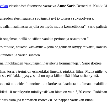
valan
viestinnästä Suomessa vastaava
Anne Sario
Berneriltä. Kaikki lä
uneuden eteen suurella sydämellä nyt jo toisessa sukupolvessa.
 muualla maailmassa tarjolla on myös muuta kosmetiikkaa”, Sario paljast
ät ongelmat, heillä on siihen vankka perinne ja osaaminen.”
koittuville, heikosti kasvaville – joka ongelmaan löytyy ratkaisu, kaiki
trendien ja värien suhteen.
 innokkaiden vaikuttajien ihastelevia kommentteja”, Sario iloitsee.
 jossa väreinä on esimerkiksi limettiä, pinkkiä, liilaa. Mutta niille, jo
, että lakka pysyy, siinä on upea kiilto, eikä lakka rasita kynttä.
, että tuotteiden hinnoittelu on korkeasta laadusta huolimatta maltillin
merkiksi 10 manikyyrin minikynsilakan hinta on vain 5,20 euroa. Rohkea
 aluslakka jää tahmaisen kosteaksi. Se nappaa värilakan kiinni.