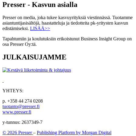
Presser - Kasvun asialla
Presser on media, joka tukee kasvuyrityksiä viestinnässä. Tuotamme
asiantuntijasisältöjä, haastatteluja ja tiedotteita pk-yritysten kasvun
edistämiseksi.
LISÄÄ>>
Tapahtumiin ja koulutuksiin erikoistunut Business Insight Group on
osa Presser Oy:tä.
JULKAISUJAMME
YHTEYS:
p. +358 44 274 0208
tuotanto@presser.fi
www.presser.fi
y-tunnus: 2637349-7
© 2026 Presser
–
Publishing Platform by Morgan Digital