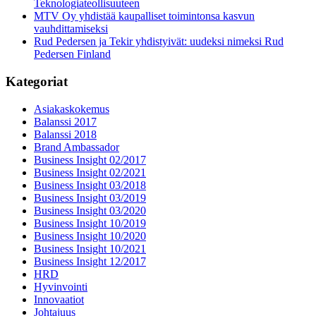
Teknologiateollisuuteen
MTV Oy yhdistää kaupalliset toimintonsa kasvun
vauhdittamiseksi
Rud Pedersen ja Tekir yhdistyivät: uudeksi nimeksi Rud
Pedersen Finland
Kategoriat
Asiakaskokemus
Balanssi 2017
Balanssi 2018
Brand Ambassador
Business Insight 02/2017
Business Insight 02/2021
Business Insight 03/2018
Business Insight 03/2019
Business Insight 03/2020
Business Insight 10/2019
Business Insight 10/2020
Business Insight 10/2021
Business Insight 12/2017
HRD
Hyvinvointi
Innovaatiot
Johtajuus