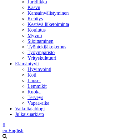
Juridiikka
Kasvu
Kansainvälistyminen
Kehitys
Kestävä liiketoiminta
Koulutus
Myynti
Sijoittaminen
Työntekijäkokemus
Työympäristö
Yrityskulttuuri
Elämäntyyli
Hyvinvointi
Koti
Lapset
Lemmikit
Ruoka
Terveys
Vapaa-aika
Vaikuttajablogi
Julkaisuarkisto
fi
en
English