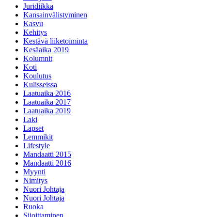
Juridiikka
Kansainvälistyminen
Kasvu
Kehitys
Kestävä liiketoiminta
Kesäaika 2019
Kolumnit
Koti
Koulutus
Kulisseissa
Laatuaika 2016
Laatuaika 2017
Laatuaika 2019
Laki
Lapset
Lemmikit
Lifestyle
Mandaatti 2015
Mandaatti 2016
Myynti
Nimitys
Nuori Johtaja
Nuori Johtaja
Ruoka
Sijoittaminen