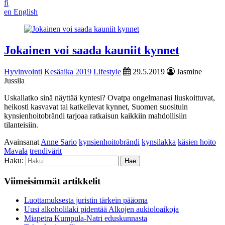
fi
en
English
Jokainen voi saada kauniit kynnet
Hyvinvointi
Kesäaika 2019
Lifestyle
29.5.2019
Jasmine
Jussila
Uskallatko sinä näyttää kyntesi? Ovatpa ongelmanasi liuskoittuvat,
heikosti kasvavat tai katkeilevat kynnet, Suomen suosituin
kynsienhoitobrändi tarjoaa ratkaisun kaikkiin mahdollisiin
tilanteisiin.
Avainsanat
Anne Sario
kynsienhoitobrändi
kynsilakka
käsien hoito
Mavala
trendivärit
Haku:
Viimeisimmät artikkelit
Luottamuksesta juristin tärkein pääoma
Uusi alkoholilaki pidentää Alkojen aukioloaikoja
Miapetra Kumpula-Natri eduskunnasta