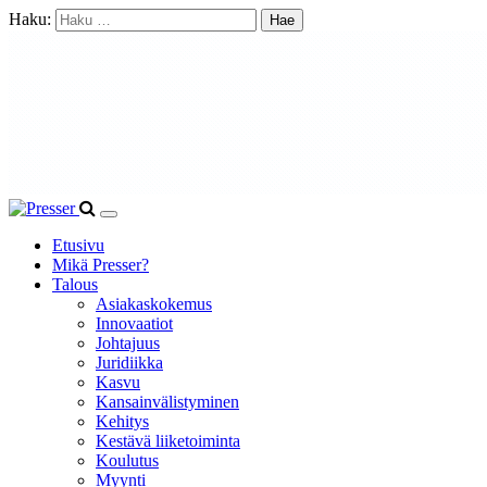
Haku:
Etusivu
Mikä Presser?
Talous
Asiakaskokemus
Innovaatiot
Johtajuus
Juridiikka
Kasvu
Kansainvälistyminen
Kehitys
Kestävä liiketoiminta
Koulutus
Myynti