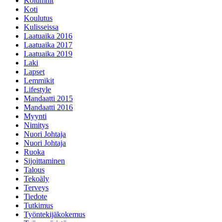
Kolumnit
Koti
Koulutus
Kulisseissa
Laatuaika 2016
Laatuaika 2017
Laatuaika 2019
Laki
Lapset
Lemmikit
Lifestyle
Mandaatti 2015
Mandaatti 2016
Myynti
Nimitys
Nuori Johtaja
Nuori Johtaja
Ruoka
Sijoittaminen
Talous
Tekoäly
Terveys
Tiedote
Tutkimus
Työntekijäkokemus