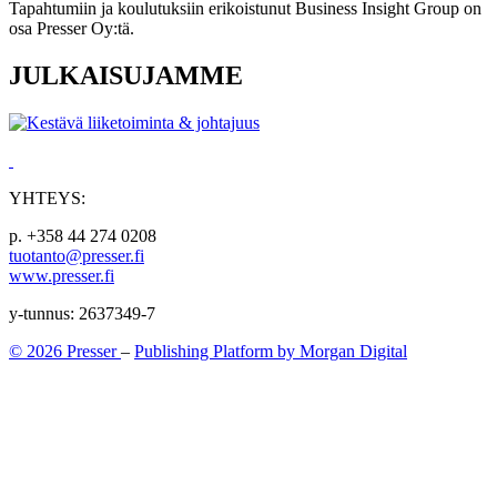
Tapahtumiin ja koulutuksiin erikoistunut Business Insight Group on
osa Presser Oy:tä.
JULKAISUJAMME
YHTEYS:
p. +358 44 274 0208
tuotanto@presser.fi
www.presser.fi
y-tunnus: 2637349-7
© 2026 Presser
–
Publishing Platform by Morgan Digital