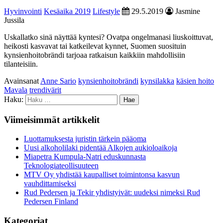
Hyvinvointi
Kesäaika 2019
Lifestyle
29.5.2019
Jasmine
Jussila
Uskallatko sinä näyttää kyntesi? Ovatpa ongelmanasi liuskoittuvat,
heikosti kasvavat tai katkeilevat kynnet, Suomen suosituin
kynsienhoitobrändi tarjoaa ratkaisun kaikkiin mahdollisiin
tilanteisiin.
Avainsanat
Anne Sario
kynsienhoitobrändi
kynsilakka
käsien hoito
Mavala
trendivärit
Haku:
Viimeisimmät artikkelit
Luottamuksesta juristin tärkein pääoma
Uusi alkoholilaki pidentää Alkojen aukioloaikoja
Miapetra Kumpula-Natri eduskunnasta
Teknologiateollisuuteen
MTV Oy yhdistää kaupalliset toimintonsa kasvun
vauhdittamiseksi
Rud Pedersen ja Tekir yhdistyivät: uudeksi nimeksi Rud
Pedersen Finland
Kategoriat