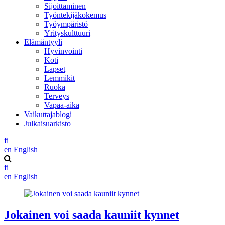
Sijoittaminen
Työntekijäkokemus
Työympäristö
Yrityskulttuuri
Elämäntyyli
Hyvinvointi
Koti
Lapset
Lemmikit
Ruoka
Terveys
Vapaa-aika
Vaikuttajablogi
Julkaisuarkisto
fi
en
English
fi
en
English
Jokainen voi saada kauniit kynnet