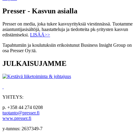
Presser - Kasvun asialla
Presser on media, joka tukee kasvuyrityksiä viestinnässä. Tuotamme
asiantuntijasisältöjä, haastatteluja ja tiedotteita pk-yritysten kasvun
edistämiseksi.
LISÄÄ>>
Tapahtumiin ja koulutuksiin erikoistunut Business Insight Group on
osa Presser Oy:tä.
JULKAISUJAMME
YHTEYS:
p. +358 44 274 0208
tuotanto@presser.fi
www.presser.fi
y-tunnus: 2637349-7