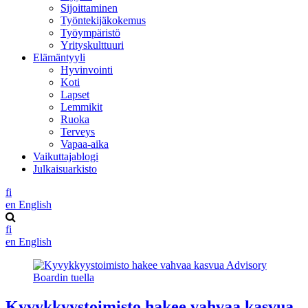
Sijoittaminen
Työntekijäkokemus
Työympäristö
Yrityskulttuuri
Elämäntyyli
Hyvinvointi
Koti
Lapset
Lemmikit
Ruoka
Terveys
Vapaa-aika
Vaikuttajablogi
Julkaisuarkisto
fi
en
English
fi
en
English
Kyvykkyystoimisto hakee vahvaa kasvua