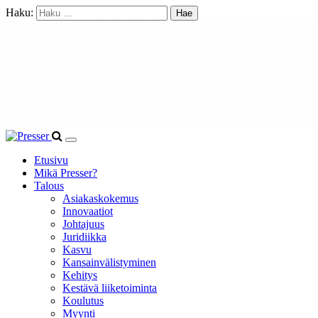
Haku:
Etusivu
Mikä Presser?
Talous
Asiakaskokemus
Innovaatiot
Johtajuus
Juridiikka
Kasvu
Kansainvälistyminen
Kehitys
Kestävä liiketoiminta
Koulutus
Myynti