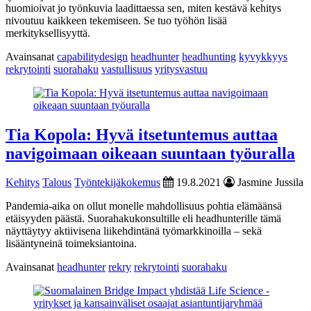
huomioivat jo työnkuvia laadittaessa sen, miten kestävä kehitys
nivoutuu kaikkeen tekemiseen. Se tuo työhön lisää
merkityksellisyyttä.
Avainsanat
capabilitydesign
headhunter
headhunting
kyvykkyys
rekrytointi
suorahaku
vastullisuus
yritysvastuu
Tia Kopola: Hyvä itsetuntemus auttaa
navigoimaan oikeaan suuntaan työuralla
Kehitys
Talous
Työntekijäkokemus
19.8.2021
Jasmine Jussila
Pandemia-aika on ollut monelle mahdollisuus pohtia elämäänsä
etäisyyden päästä. Suorahakukonsultille eli headhunterille tämä
näyttäytyy aktiivisena liikehdintänä työmarkkinoilla – sekä
lisääntyneinä toimeksiantoina.
Avainsanat
headhunter
rekry
rekrytointi
suorahaku