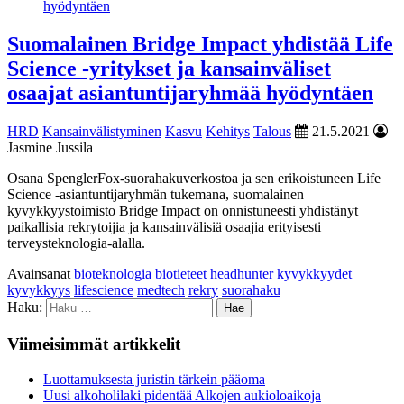
Suomalainen Bridge Impact yhdistää Life
Science -yritykset ja kansainväliset
osaajat asiantuntijaryhmää hyödyntäen
HRD
Kansainvälistyminen
Kasvu
Kehitys
Talous
21.5.2021
Jasmine Jussila
Osana SpenglerFox-suorahakuverkostoa ja sen erikoistuneen Life
Science -asiantuntijaryhmän tukemana, suomalainen
kyvykkyystoimisto Bridge Impact on onnistuneesti yhdistänyt
paikallisia rekrytoijia ja kansainvälisiä osaajia erityisesti
terveysteknologia-alalla.
Avainsanat
bioteknologia
biotieteet
headhunter
kyvykkyydet
kyvykkyys
lifescience
medtech
rekry
suorahaku
Haku:
Viimeisimmät artikkelit
Luottamuksesta juristin tärkein pääoma
Uusi alkoholilaki pidentää Alkojen aukioloaikoja