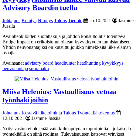
Advisory Boardin tuella
Johtajuus
Kehitys
Nimitys
Talous
Tiedote
25.10.2021
Jasmine
Jussila
Avainhenkilöiden suorahakuja ja johdon konsultointia toteuttava
Bridge Impact on erikoistunut oikean kyvykkyyden tunnistamiseen.
Yhtiön neuvonantajiksi on kutsuttu joukko nimekkäitä liike-elämän
osaajia.
Avainsanat
advisory board
headhunter
headhunting
kyvykkyys
neuvonantaja
suorahaku
Miisa Helenius: Vastuullisuus vetoaa
työnhakijoihin
Johtajuus
Kestävä liiketoiminta
Talous
Työntekijäkokemus
12.10.2021
Jasmine Jussila
Yritysvastuu ei ole enää vain kulmapöydän raportointia – jokaisella
työntekijällä on siinä roolinsa. Tulevaisuuteen katsovat yritykset