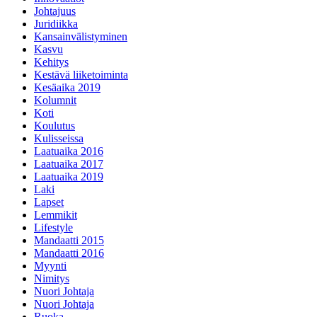
Johtajuus
Juridiikka
Kansainvälistyminen
Kasvu
Kehitys
Kestävä liiketoiminta
Kesäaika 2019
Kolumnit
Koti
Koulutus
Kulisseissa
Laatuaika 2016
Laatuaika 2017
Laatuaika 2019
Laki
Lapset
Lemmikit
Lifestyle
Mandaatti 2015
Mandaatti 2016
Myynti
Nimitys
Nuori Johtaja
Nuori Johtaja
Ruoka