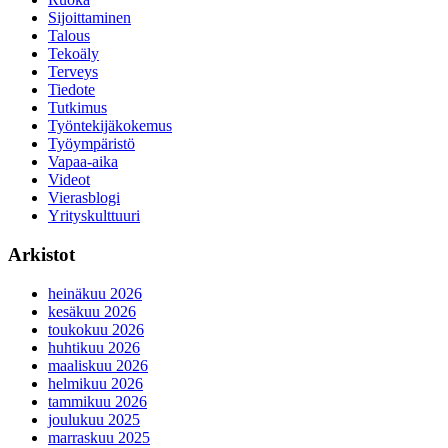
Sijoittaminen
Talous
Tekoäly
Terveys
Tiedote
Tutkimus
Työntekijäkokemus
Työympäristö
Vapaa-aika
Videot
Vierasblogi
Yrityskulttuuri
Arkistot
heinäkuu 2026
kesäkuu 2026
toukokuu 2026
huhtikuu 2026
maaliskuu 2026
helmikuu 2026
tammikuu 2026
joulukuu 2025
marraskuu 2025