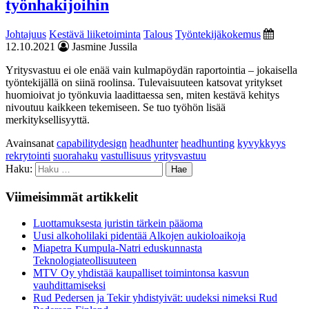
työnhakijoihin
Johtajuus
Kestävä liiketoiminta
Talous
Työntekijäkokemus
12.10.2021
Jasmine Jussila
Yritysvastuu ei ole enää vain kulmapöydän raportointia – jokaisella
työntekijällä on siinä roolinsa. Tulevaisuuteen katsovat yritykset
huomioivat jo työnkuvia laadittaessa sen, miten kestävä kehitys
nivoutuu kaikkeen tekemiseen. Se tuo työhön lisää
merkityksellisyyttä.
Avainsanat
capabilitydesign
headhunter
headhunting
kyvykkyys
rekrytointi
suorahaku
vastullisuus
yritysvastuu
Haku:
Viimeisimmät artikkelit
Luottamuksesta juristin tärkein pääoma
Uusi alkoholilaki pidentää Alkojen aukioloaikoja
Miapetra Kumpula-Natri eduskunnasta
Teknologiateollisuuteen
MTV Oy yhdistää kaupalliset toimintonsa kasvun
vauhdittamiseksi
Rud Pedersen ja Tekir yhdistyivät: uudeksi nimeksi Rud