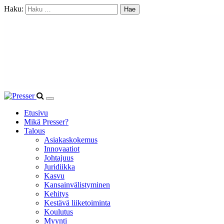
Haku:
Etusivu
Mikä Presser?
Talous
Asiakaskokemus
Innovaatiot
Johtajuus
Juridiikka
Kasvu
Kansainvälistyminen
Kehitys
Kestävä liiketoiminta
Koulutus
Myynti