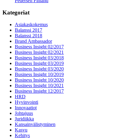
Pedersen Finland
Kategoriat
Asiakaskokemus
Balanssi 2017
Balanssi 2018
Brand Ambassador
Business Insight 02/2017
Business Insight 02/2021
Business Insight 03/2018
Business Insight 03/2019
Business Insight 03/2020
Business Insight 10/2019
Business Insight 10/2020
Business Insight 10/2021
Business Insight 12/2017
HRD
Hyvinvointi
Innovaatiot
Johtajuus
Juridiikka
Kansainvälistyminen
Kasvu
Kehitys