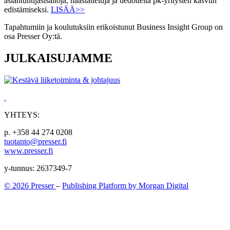
asiantuntijasisältöjä, haastatteluja ja tiedotteita pk-yritysten kasvun
edistämiseksi.
LISÄÄ>>
Tapahtumiin ja koulutuksiin erikoistunut Business Insight Group on
osa Presser Oy:tä.
JULKAISUJAMME
YHTEYS:
p. +358 44 274 0208
tuotanto@presser.fi
www.presser.fi
y-tunnus: 2637349-7
© 2026 Presser
–
Publishing Platform by Morgan Digital