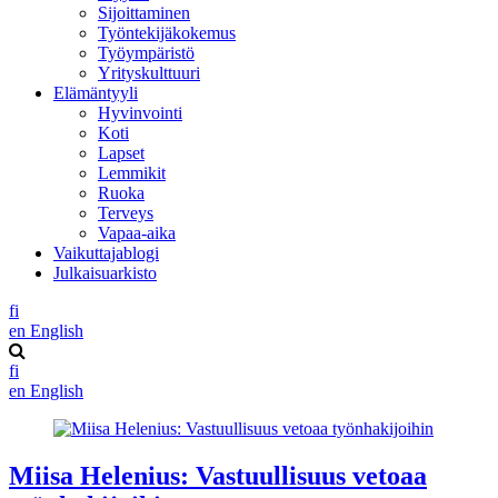
Sijoittaminen
Työntekijäkokemus
Työympäristö
Yrityskulttuuri
Elämäntyyli
Hyvinvointi
Koti
Lapset
Lemmikit
Ruoka
Terveys
Vapaa-aika
Vaikuttajablogi
Julkaisuarkisto
fi
en
English
fi
en
English
Miisa Helenius: Vastuullisuus vetoaa