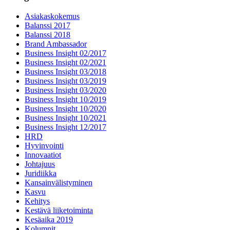
Asiakaskokemus
Balanssi 2017
Balanssi 2018
Brand Ambassador
Business Insight 02/2017
Business Insight 02/2021
Business Insight 03/2018
Business Insight 03/2019
Business Insight 03/2020
Business Insight 10/2019
Business Insight 10/2020
Business Insight 10/2021
Business Insight 12/2017
HRD
Hyvinvointi
Innovaatiot
Johtajuus
Juridiikka
Kansainvälistyminen
Kasvu
Kehitys
Kestävä liiketoiminta
Kesäaika 2019
Kolumnit