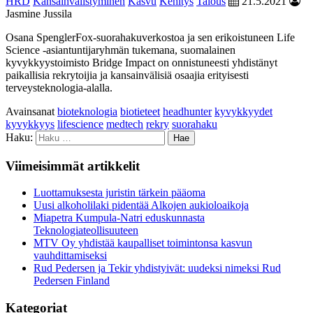
HRD
Kansainvälistyminen
Kasvu
Kehitys
Talous
21.5.2021
Jasmine Jussila
Osana SpenglerFox-suorahakuverkostoa ja sen erikoistuneen Life
Science -asiantuntijaryhmän tukemana, suomalainen
kyvykkyystoimisto Bridge Impact on onnistuneesti yhdistänyt
paikallisia rekrytoijia ja kansainvälisiä osaajia erityisesti
terveysteknologia-alalla.
Avainsanat
bioteknologia
biotieteet
headhunter
kyvykkyydet
kyvykkyys
lifescience
medtech
rekry
suorahaku
Haku:
Viimeisimmät artikkelit
Luottamuksesta juristin tärkein pääoma
Uusi alkoholilaki pidentää Alkojen aukioloaikoja
Miapetra Kumpula-Natri eduskunnasta
Teknologiateollisuuteen
MTV Oy yhdistää kaupalliset toimintonsa kasvun
vauhdittamiseksi
Rud Pedersen ja Tekir yhdistyivät: uudeksi nimeksi Rud
Pedersen Finland
Kategoriat