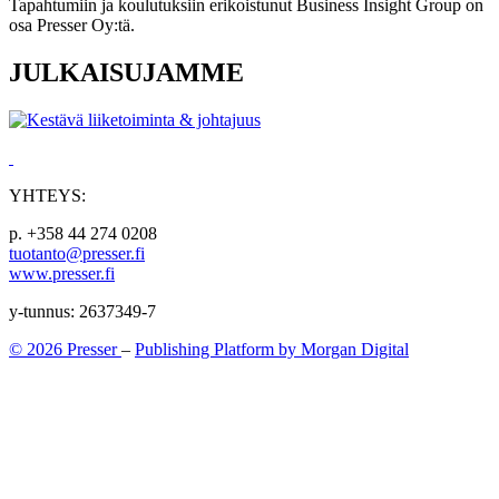
Tapahtumiin ja koulutuksiin erikoistunut Business Insight Group on
osa Presser Oy:tä.
JULKAISUJAMME
YHTEYS:
p. +358 44 274 0208
tuotanto@presser.fi
www.presser.fi
y-tunnus: 2637349-7
© 2026 Presser
–
Publishing Platform by Morgan Digital