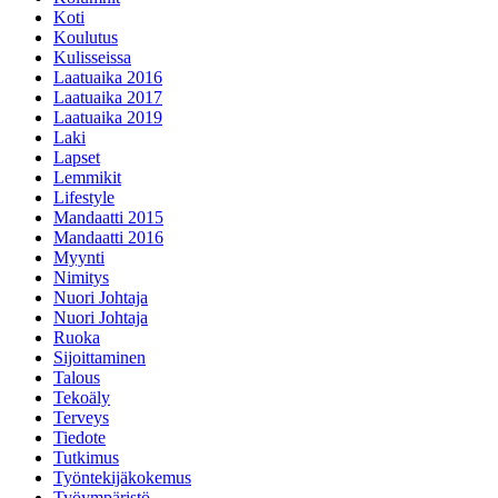
Koti
Koulutus
Kulisseissa
Laatuaika 2016
Laatuaika 2017
Laatuaika 2019
Laki
Lapset
Lemmikit
Lifestyle
Mandaatti 2015
Mandaatti 2016
Myynti
Nimitys
Nuori Johtaja
Nuori Johtaja
Ruoka
Sijoittaminen
Talous
Tekoäly
Terveys
Tiedote
Tutkimus
Työntekijäkokemus
Työympäristö