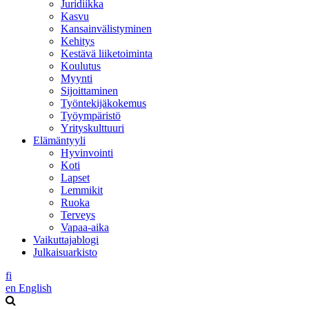
Juridiikka
Kasvu
Kansainvälistyminen
Kehitys
Kestävä liiketoiminta
Koulutus
Myynti
Sijoittaminen
Työntekijäkokemus
Työympäristö
Yrityskulttuuri
Elämäntyyli
Hyvinvointi
Koti
Lapset
Lemmikit
Ruoka
Terveys
Vapaa-aika
Vaikuttajablogi
Julkaisuarkisto
fi
en
English