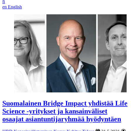
fi
en
English
Suomalainen Bridge Impact yhdistää Life
Science -yritykset ja kansainväliset
osaajat asiantuntijaryhmää hyödyntäen