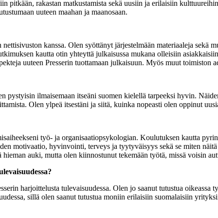
 pitkään, rakastan matkustamista sekä uusiin ja erilaisiin kulttuureihin 
 tutustumaan uuteen maahan ja maanosaan.
 nettisivuston kanssa. Olen syöttänyt järjestelmään materiaaleja sekä 
kimuksen kautta otin yhteyttä julkaisussa mukana olleisiin asiakkaisiin
spekteja uuteen Presserin tuottamaan julkaisuun. Myös muut toimiston a
pystyisin ilmaisemaan itseäni suomen kielellä tarpeeksi hyvin. Näiden v
amista. Olen ylpeä itsestäni ja siitä, kuinka nopeasti olen oppinut uusia
misaiheekseni työ- ja organisaatiopsykologian. Koulutuksen kautta pyrin
en motivaatio, hyvinvointi, terveys ja tyytyväisyys sekä se miten näitä
hieman auki, mutta olen kiinnostunut tekemään työtä, missä voisin autt
tulevaisuudessa?
rin harjoittelusta tulevaisuudessa. Olen jo saanut tutustua oikeassa t
dessa, sillä olen saanut tutustua moniin erilaisiin suomalaisiin yrityksii