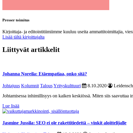
Presser toimitus
Kirjoittaja- ja editointitiimiimme kuuluu useita ammattitoimittajia, vie
Lisää tältä kirjoittajalta
Liittyvät artikkelit
Johanna Noreila: Etäempatiaa, onko sitä?
Johtajuus
Kolumnit
Talous
Yrityskulttuuri
8.10.2020
Leidensch
Johtamisessa inhimillisyys on kaiken keskiössä. Miten siis saavuttaa 
Lue lisää
Jasmine Jussila: SEO ei ole rakettitiedettä – vinkit aloittelijalle