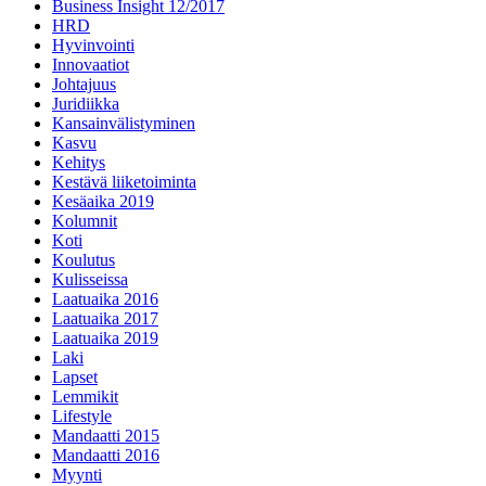
Business Insight 12/2017
HRD
Hyvinvointi
Innovaatiot
Johtajuus
Juridiikka
Kansainvälistyminen
Kasvu
Kehitys
Kestävä liiketoiminta
Kesäaika 2019
Kolumnit
Koti
Koulutus
Kulisseissa
Laatuaika 2016
Laatuaika 2017
Laatuaika 2019
Laki
Lapset
Lemmikit
Lifestyle
Mandaatti 2015
Mandaatti 2016
Myynti