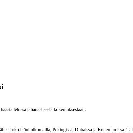
ki
 haastattelussa tähänastisesta kokemuksestaan.
 lähes koko ikäni ulkomailla, Pekingissä, Dubaissa ja Rotterdamissa. Tä