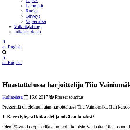
Lapset
Lemmikit
Ruoka
Terveys
Vapaa-aika
Vaikuttajablogi
Julkaisuarkisto
fi
en
English
fi
en
English
Haastattelussa harjoittelija Tiiu Vainiomä
Kulisseissa
16.8.2017
Presser toimitus
Presserillä on elokuun ajan harjoittelussa Tiiu Vainiomäki. Hän kertoo
1. Kerro lyhyesti kuka olet ja mikä on taustasi?
Olen 20-vuotias opiskelija alun perin kotoisin Vantaalta. Olen asunut