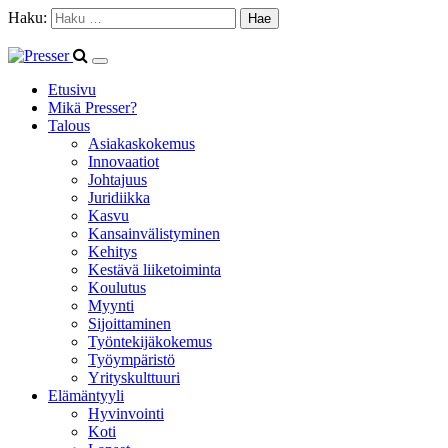
Haku:
Etusivu
Mikä Presser?
Talous
Asiakaskokemus
Innovaatiot
Johtajuus
Juridiikka
Kasvu
Kansainvälistyminen
Kehitys
Kestävä liiketoiminta
Koulutus
Myynti
Sijoittaminen
Työntekijäkokemus
Työympäristö
Yrityskulttuuri
Elämäntyyli
Hyvinvointi
Koti