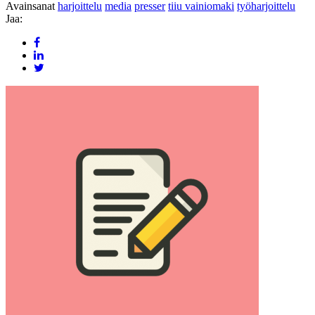
Avainsanat
harjoittelu
media
presser
tiiu vainiomaki
työharjoittelu
Jaa: