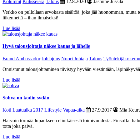
Kolumnit
Kulisseissa
Talous
12.8.2020
Jasmine Jussila
Verkko on pullollaan arvokasta sisältöä, joka jää huonomman, mutta te
liikennettä – ihan ilmaiseksi!
Lue lisää
Hyvä talousjohtaja näkee kauas ja lähelle
Brand Ambassador
Johtajuus
Nuori Johtaja
Talous
Työntekijäkokemu
Onnistunut talousjohtaminen tiivistyy hyvään viestintään, läpinäkyvä
Lue lisää
Sohva on kodin sydän
Koti
Laatuaika 2017
Lifestyle
Vapaa-aika
27.9.2017
Mia Keuru
Harvoin törmää lupaukseen elinikäisestä toimivuudesta. Finsoffat haluaa
totta joka päivä.
Lue lisää