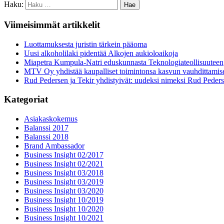
Haku:
Viimeisimmät artikkelit
Luottamuksesta juristin tärkein pääoma
Uusi alkoholilaki pidentää Alkojen aukioloaikoja
Miapetra Kumpula-Natri eduskunnasta Teknologiateollisuuteen
MTV Oy yhdistää kaupalliset toimintonsa kasvun vauhdittamis
Rud Pedersen ja Tekir yhdistyivät: uudeksi nimeksi Rud Peder
Kategoriat
Asiakaskokemus
Balanssi 2017
Balanssi 2018
Brand Ambassador
Business Insight 02/2017
Business Insight 02/2021
Business Insight 03/2018
Business Insight 03/2019
Business Insight 03/2020
Business Insight 10/2019
Business Insight 10/2020
Business Insight 10/2021