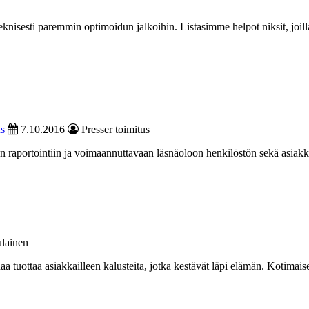
knisesti paremmin optimoidun jalkoihin. Listasimme helpot niksit, joill
s
7.10.2016
Presser toimitus
än raportointiin ja voimaannuttavaan läsnäoloon henkilöstön sekä asiak
lainen
 tuottaa asiakkailleen kalusteita, jotka kestävät läpi elämän. Kotimaise