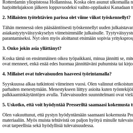
Rotterdamin yliopistossa Hollannissa. Koska olen asunut ulkomailla niin
harjoittelujakson jälkeen loppuvuodeksi vaihto-oppilaaksi Kanadaan
2. Millaisten työtehtävien parissa olet viime viikot työskennellyt?
Tähän mennessä olen pääsääntöisesti työskennellyt uuden julkaistavan
asiakastyytyväisyyskyselyn viimeisimmälle julkaisulle. Tyytyväisyystut
parantamiseksi. Nyt olen myös aloittanut etsimään sopivia yritykspro
3. Onko jokin asia yllättänyt?
Koska tämä on ensimmäinen oikea työpaikkani, minua jännitti se, miten 
ovat menneet, enkä enää edes huomaa jännittäväni puhumista tai kirjoitt
4. Millaiset ovat tulevaisuuden haaveesi työrintamalla?
Syyskuussa alkaa tutkintoni viimeinen vuosi. Olen valinnut erikoistu
parhaiten menestymään. Menestykseen liittyy asioita kuten työntekijöid
palkkaamiskäytäntöjen avulla. Tulevaisuuden suunnitelmani ovat vielä 
5. Uskotko, että voit hyödyntää Presseriltä saamaasi kokemusta 
Olen vakuuttunut, että pystyn hyödyntämään saamaani kokemusta Presse
materiaaliin. Myös muista tehtävistä on paljon hyötyä minulle tulevaisuu
ovat tarpeellisia sekä hyödyllisiä tulevaisuudessa.