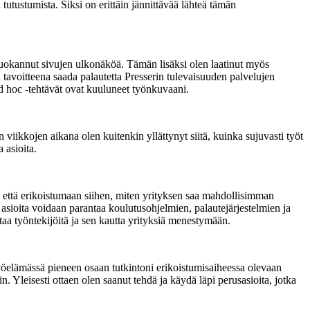
tutustumista. Siksi on erittäin jännittävää lähteä tämän
muokannut sivujen ulkonäköä. Tämän lisäksi olen laatinut myös
 tavoitteena saada palautetta Presserin tulevaisuuden palvelujen
d hoc -tehtävät ovat kuuluneet työnkuvaani.
iikkojen aikana olen kuitenkin yllättynyt siitä, kuinka sujuvasti työt
 asioita.
 että erikoistumaan siihen, miten yrityksen saa mahdollisimman
 asioita voidaan parantaa koulutusohjelmien, palautejärjestelmien ja
aa työntekijöitä ja sen kautta yrityksiä menestymään.
yöelämässä pieneen osaan tutkintoni erikoistumisaiheessa olevaan
n. Yleisesti ottaen olen saanut tehdä ja käydä läpi perusasioita, jotka