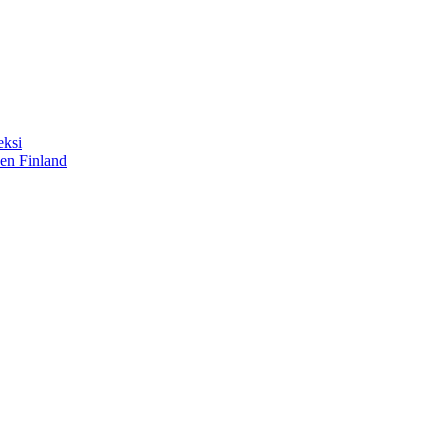
eksi
sen Finland