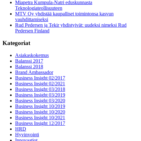
Miapetra Kumpula-Natri eduskunnasta
Teknologiateollisuuteen
MTV Oy yhdistää kaupalliset toimintonsa kasvun
vauhdittamiseksi
Rud Pedersen ja Tekir yhdistyivät: uudeksi nimeksi Rud
Pedersen Finland
Kategoriat
Asiakaskokemus
Balanssi 2017
Balanssi 2018
Brand Ambassador
Business Insight 02/2017
Business Insight 02/2021
Business Insight 03/2018
Business Insight 03/2019
Business Insight 03/2020
Business Insight 10/2019
Business Insight 10/2020
Business Insight 10/2021
Business Insight 12/2017
HRD
Hyvinvointi
Innovaatiot