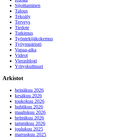
Sijoittaminen
Talous
Tekoäly
Terveys
Tiedote
Tutkimus
Työntekijäkokemus
Työympäristö
Vapaa-aika
Videot
Vierasblogi
Yrityskulttuuri
Arkistot
heinäkuu 2026
kesäkuu 2026
toukokuu 2026
huhtikuu 2026
maaliskuu 2026
helmikuu 2026
tammikuu 2026
joulukuu 2025
marraskuu 2025