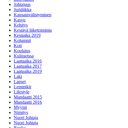
Johtajuus
Juridiikka
Kansainvälistyminen
Kasvu
Kehitys
Kestävä liiketoiminta
Kesäaika 2019
Kolumnit
Koti
Koulutus
Kulisseissa
Laatuaika 2016
Laatuaika 2017
Laatuaika 2019
Laki
Lapset
Lemmikit
Lifestyle
Mandaatti 2015
Mandaatti 2016
Myynti
Nimitys
Nuori Johtaja
Nuori Johtaja
Ruoka