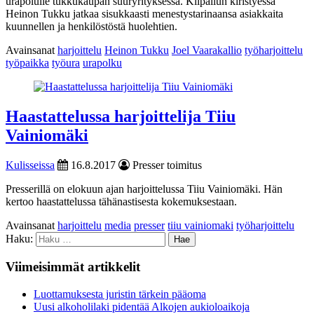
urapolulle tukkukaupan suuryrityksessä. Kilpailun kiristyessä
Heinon Tukku jatkaa sisukkaasti menestystarinaansa asiakkaita
kuunnellen ja henkilöstöstä huolehtien.
Avainsanat
harjoittelu
Heinon Tukku
Joel Vaarakallio
työharjoittelu
työpaikka
työura
urapolku
Haastattelussa harjoittelija Tiiu
Vainiomäki
Kulisseissa
16.8.2017
Presser toimitus
Presserillä on elokuun ajan harjoittelussa Tiiu Vainiomäki. Hän
kertoo haastattelussa tähänastisesta kokemuksestaan.
Avainsanat
harjoittelu
media
presser
tiiu vainiomaki
työharjoittelu
Haku:
Viimeisimmät artikkelit
Luottamuksesta juristin tärkein pääoma
Uusi alkoholilaki pidentää Alkojen aukioloaikoja