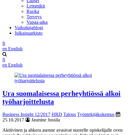
Lapset
Lemmikit
Ruoka
Terveys
Vapaa-aika
Vaikuttajablogi
Julkaisuarkisto
fi
en
English
fi
en
English
Ura suomalaisessa perheyhtiössä alkoi
työharjoittelusta
Business Insight 12/2017
HRD
Talous
Työntekijäkokemus
25.10.2017
Jasmine Jussila
Aktiivinen ja ahkera asenne avasivat nuorelle opiskelijalle oven