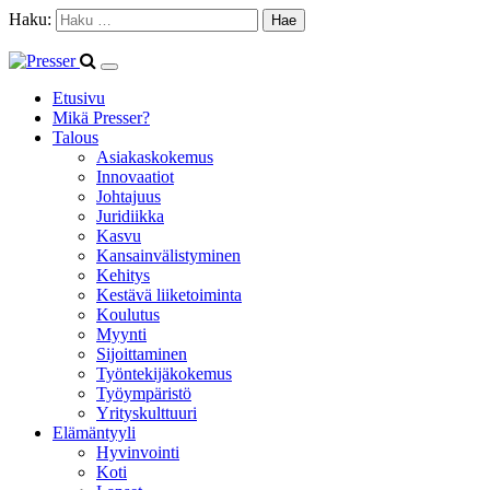
Haku:
Etusivu
Mikä Presser?
Talous
Asiakaskokemus
Innovaatiot
Johtajuus
Juridiikka
Kasvu
Kansainvälistyminen
Kehitys
Kestävä liiketoiminta
Koulutus
Myynti
Sijoittaminen
Työntekijäkokemus
Työympäristö
Yrityskulttuuri
Elämäntyyli
Hyvinvointi
Koti