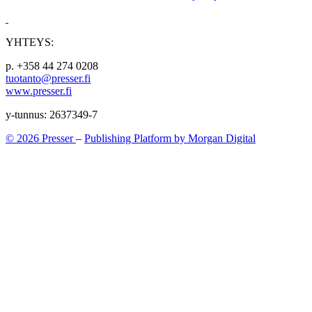
YHTEYS:
p. +358 44 274 0208
tuotanto@presser.fi
www.presser.fi
y-tunnus: 2637349-7
© 2026 Presser
–
Publishing Platform by Morgan Digital