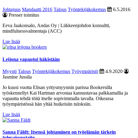
Johtajuus
Mandaatti 2016
Talous
Työntekijäkokemus
6.5.2016
Presser toimitus
Eeva Jaakonsalo, Andas Oy | Liikkeenjohdon konsultti,
mindfulnessvalmentaja (ACC)
Lue lisää
Leijona vapautui häkistään
Myynti
Talous
Työntekijäkokemus
Työympäristö
4.9.2020
Jasmine Jussila
Jo kuusi vuotta Elisan yritysmyynnin parissa Bookersilla
työskennellyt Kai Hartman arvostaa kannustavaa palkkamallia ja
vapautta tehdä töitä itselle sopivimmalla tavalla. Oikeassa
työympäristössä hän yltää huikeisiin tuloksiin.
Lue lisää
Sanna Fäldt: Itsensä johtaminen on työelämän tärkein
tulevaisuustaito