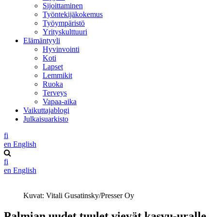
Sijoittaminen
Työntekijäkokemus
Työympäristö
Yrityskulttuuri
Elämäntyyli
Hyvinvointi
Koti
Lapset
Lemmikit
Ruoka
Terveys
Vapaa-aika
Vaikuttajablogi
Julkaisuarkisto
fi
en
English
fi
en
English
Kuvat: Vitali Gusatinsky/Presser Oy
Palmian uudet tuulet vievät kasvu-uralle