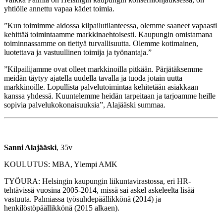
yhtiölle annettu vapaa kädet toimia.
”Kun toimimme aidossa kilpailutilanteessa, olemme saaneet vapaasti
kehittää toimintaamme markkinaehtoisesti. Kaupungin omistamana
toiminnassamme on tiettyä turvallisuutta. Olemme kotimainen,
luotettava ja vastuullinen toimija ja työnantaja.”
”Kilpailijamme ovat olleet markkinoilla pitkään. Pärjätäksemme
meidän täytyy ajatella uudella tavalla ja tuoda jotain uutta
markkinoille. Lopullista palvelutoimintaa kehitetään asiakkaan
kanssa yhdessä. Kuuntelemme heidän tarpeitaan ja tarjoamme heille
sopivia palvelukokonaisuuksia”, Alajääski summaa.
Sanni Alajääski
, 35v
KOULUTUS: MBA, Ylempi AMK
TYÖURA: Helsingin kaupungin liikuntavirastossa, eri HR-
tehtävissä vuosina 2005-2014, missä sai askel askeleelta lisää
vastuuta. Palmiassa työsuhdepäällikkönä (2014) ja
henkilöstöpäällikkönä (2015 alkaen).