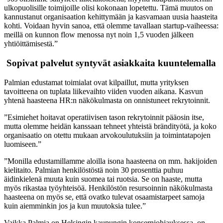
ulkopuolisille toimijoille olisi kokonaan lopetettu. Tämä muutos on
kannustanut organisaation kehittymään ja kasvamaan uusia haasteita
kohti. Voidaan hyvin sanoa, että olemme tavallaan startup-vaiheessa:
meillä on kunnon flow menossa nyt noin 1,5 vuoden jälkeen
yhtiöittämisestä.”
Sopivat palvelut syntyvät asiakkaita kuuntelemalla
Palmian edustamat toimialat ovat kilpaillut, mutta yrityksen
tavoitteena on tuplata liikevaihto viiden vuoden aikana. Kasvun
yhtenä haasteena HR:n näkökulmasta on onnistuneet rekrytoinnit.
”Esimiehet hoitavat operatiivisen tason rekrytoinnit pääosin itse,
mutta olemme heidän kanssaan tehneet yhteistä brändityötä, ja koko
organisaatio on otettu mukaan arvokoulutuksiin ja toimintatapojen
luomiseen.”
”Monilla edustamillamme aloilla isona haasteena on mm. hakijoiden
kielitaito. Palmian henkilöstöstä noin 30 prosenttia puhuu
äidinkielenä muuta kuin suomea tai ruotsia. Se on haaste, mutta
myös rikastaa työyhteisöä. Henkilöstön resursoinnin näkökulmasta
haasteena on myös se, että ovatko tulevat osaamistarpeet samoja
kuin aiemminkin jos ja kun muutoksia tulee.”
Vaikka Palmia on Helsingin kaupungin konserniohjauksessa, on