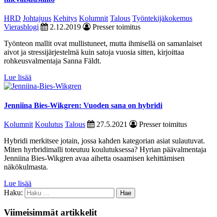
HRD
Johtajuus
Kehitys
Kolumnit
Talous
Työntekijäkokemus
Vierasblogi
2.12.2019
Presser toimitus
Työnteon mallit ovat mullistuneet, mutta ihmisellä on samanlaiset
aivot ja stressijärjestelmä kuin satoja vuosia sitten, kirjoittaa
rohkeusvalmentaja Sanna Fäldt.
Lue lisää
Jenniina Bies-Wikgren: Vuoden sana on hybridi
Kolumnit
Koulutus
Talous
27.5.2021
Presser toimitus
Hybridi merkitsee jotain, jossa kahden kategorian asiat sulautuvat.
Miten hyrbridimalli toteutuu koulutuksessa? Hyrian päävalmentaja
Jenniina Bies-Wikgren avaa aihetta osaamisen kehittämisen
näkökulmasta.
Lue lisää
Haku:
Viimeisimmät artikkelit