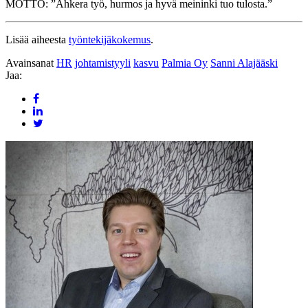
MOTTO: ”Ahkera työ, hurmos ja hyvä meininki tuo tulosta.”
Lisää aiheesta
työntekijäkokemus
.
Avainsanat
HR
johtamistyyli
kasvu
Palmia Oy
Sanni Alajääski
Jaa: