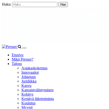
Haku:
Etusivu
Mikä Presser?
Talous
Asiakaskokemus
Innovaatiot
Johtajuus
Juridiikka
Kasvu
Kansainvälistyminen
Kehitys
Kestävä liiketoiminta
Koulutus
Myynti