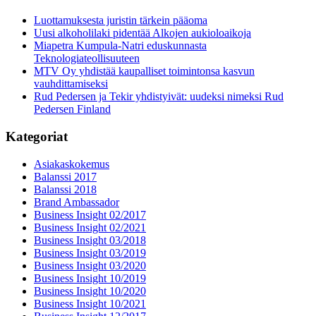
Luottamuksesta juristin tärkein pääoma
Uusi alkoholilaki pidentää Alkojen aukioloaikoja
Miapetra Kumpula-Natri eduskunnasta
Teknologiateollisuuteen
MTV Oy yhdistää kaupalliset toimintonsa kasvun
vauhdittamiseksi
Rud Pedersen ja Tekir yhdistyivät: uudeksi nimeksi Rud
Pedersen Finland
Kategoriat
Asiakaskokemus
Balanssi 2017
Balanssi 2018
Brand Ambassador
Business Insight 02/2017
Business Insight 02/2021
Business Insight 03/2018
Business Insight 03/2019
Business Insight 03/2020
Business Insight 10/2019
Business Insight 10/2020
Business Insight 10/2021