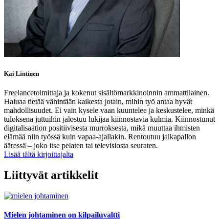
Kai Lintinen
Freelancetoimittaja ja kokenut sisältömarkkinoinnin ammattilainen.
Haluaa tietää vähintään kaikesta jotain, mihin työ antaa hyvät
mahdollisuudet. Ei vain kysele vaan kuuntelee ja keskustelee, minkä
tuloksena juttuihin jalostuu lukijaa kiinnostavia kulmia. Kiinnostunut
digitalisaation positiivisesta murroksesta, mikä muuttaa ihmisten
elämää niin työssä kuin vapaa-ajallakin. Rentoutuu jalkapallon
ääressä – joko itse pelaten tai televisiosta seuraten.
Lisää tältä kirjoittajalta
Liittyvät artikkelit
Mielen johtaminen on kilpailuvaltti