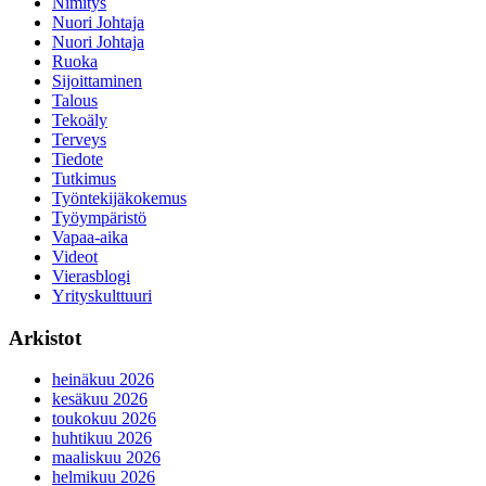
Nimitys
Nuori Johtaja
Nuori Johtaja
Ruoka
Sijoittaminen
Talous
Tekoäly
Terveys
Tiedote
Tutkimus
Työntekijäkokemus
Työympäristö
Vapaa-aika
Videot
Vierasblogi
Yrityskulttuuri
Arkistot
heinäkuu 2026
kesäkuu 2026
toukokuu 2026
huhtikuu 2026
maaliskuu 2026
helmikuu 2026