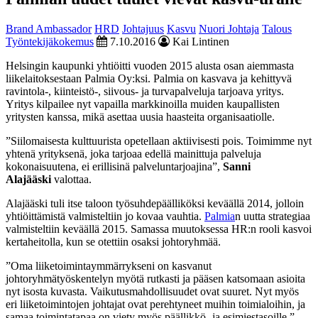
Brand Ambassador
HRD
Johtajuus
Kasvu
Nuori Johtaja
Talous
Työntekijäkokemus
7.10.2016
Kai Lintinen
Helsingin kaupunki yhtiöitti vuoden 2015 alusta osan aiemmasta
liikelaitoksestaan Palmia Oy:ksi. Palmia on kasvava ja kehittyvä
ravintola-, kiinteistö-, siivous- ja turvapalveluja tarjoava yritys.
Yritys kilpailee nyt vapailla markkinoilla muiden kaupallisten
yritysten kanssa, mikä asettaa uusia haasteita organisaatiolle.
”Siilomaisesta kulttuurista opetellaan aktiivisesti pois. Toimimme nyt
yhtenä yrityksenä, joka tarjoaa edellä mainittuja palveluja
kokonaisuutena, ei erillisinä palveluntarjoajina”,
Sanni
Alajääski
valottaa.
Alajääski tuli itse taloon työsuhdepäälliköksi keväällä 2014, jolloin
yhtiöittämistä valmisteltiin jo kovaa vauhtia.
Palmia
n uutta strategiaa
valmisteltiin keväällä 2015. Samassa muutoksessa HR:n rooli kasvoi
kertaheitolla, kun se otettiin osaksi johtoryhmää.
”Oma liiketoimintaymmärrykseni on kasvanut
johtoryhmätyöskentelyn myötä rutkasti ja pääsen katsomaan asioita
nyt isosta kuvasta. Vaikutusmahdollisuudet ovat suuret. Nyt myös
eri liiketoimintojen johtajat ovat perehtyneet muihin toimialoihin, ja
samaa toimintatapaa on viety myös päällikkö- ja esimiestasoille.”