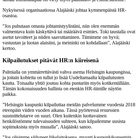
Nykyisessä organisaatiossa Alajääski johtaa kymmenpäistä HR-
osastoa.
”Jos puhutaan omasta johtamistyylistäni, niin olen enemmän
valmentava kuin käskyttävä tai määräävä esimies. Toki taustalla ovat
asetut tavoitteet ja niiden saavuttaminen. Tiimimme on hyvä;
vastuutan ja luotan alaisiini, ja meininki on kohdallaan”, Alajääski
kertoo.
Kilpailutukset pitävät HR:n kiireisenä
Palmialla on ymmärrettävästi vahva asema Helsingin kaupungissa,
ja joitain kohteita on tullut jo lisää Uudeltamaalta kilpailutusten
kautta. Toisaalta yhtiö joutuu kohta puntariin myös kotikentällään.
Tämän kokonaisuuden hallinta on etenkin HR-tiimille näytön
paikka.
”Helsingin kaupunki kilpailuttaa meidän palvelumme vuodesta 2018
eteenpäin viiden vuoden aikana. Tässä pyörteessä resurssien
suunnittelutarve on suuri. Olen kuitenkin luottavainen
henkilöstömme tulevaisuuden suhteen, kun kilpailemme uusista
sopimuksista myös muualla”, Alajääski sanoo.
”Jos olisimme säilyneet liikelaitoksena, myynti kaupunkikonsernin