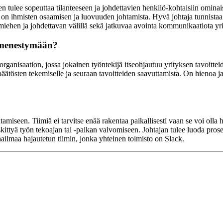
tulee sopeuttaa tilanteeseen ja johdettavien henkilö-kohtaisiin ominai
 on ihmisten osaamisen ja luovuuden johtamista. Hyvä johtaja tunnistaa 
iehen ja johdettavan välillä sekä jatkuvaa avointa kommunikaatiota yrity
a menestymään?
rganisaation, jossa jokainen työntekijä itseohjautuu yrityksen tavoittei
äätösten tekemiselle ja seuraan tavoitteiden saavuttamista. On hienoa ja
amiseen. Tiimiä ei tarvitse enää rakentaa paikallisesti vaan se voi ol
skittyä työn tekoajan tai -paikan valvomiseen. Johtajan tulee luoda prosess
lmaa hajautetun tiimin, jonka yhteinen toimisto on Slack.