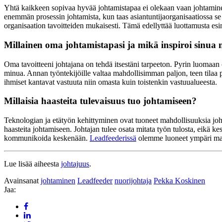
Yhtä kaikkeen sopivaa hyvää johtamistapaa ei olekaan vaan johtaminen 
enemmän prosessin johtamista, kun taas asiantuntijaorganisaatiossa se
organisaation tavoitteiden mukaisesti. Tämä edellyttää luottamusta esim
Millainen oma johtamistapasi ja mikä inspiroi sinu
Oma tavoitteeni johtajana on tehdä itsestäni tarpeeton. Pyrin luomaan o
minua. Annan työntekijöille valtaa mahdollisimman paljon, teen tilaa p
ihmiset kantavat vastuuta niin omasta kuin toistenkin vastuualueesta.
Millaisia haasteita tulevaisuus tuo johtamiseen?
Teknologian ja etätyön kehittyminen ovat tuoneet mahdollisuuksia joht
haasteita johtamiseen. Johtajan tulee osata mitata työn tulosta, eikä ke
kommunikoida keskenään.
Leadfeederissä
olemme luoneet ympäri maai
Lue lisää aiheesta
johtajuus
.
Avainsanat
johtaminen
Leadfeeder
nuorijohtaja
Pekka Koskinen
Jaa: