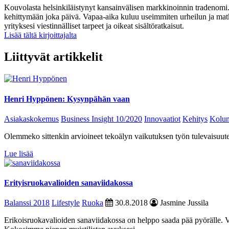
Kouvolasta helsinkiläistynyt kansainvälisen markkinoinnin tradenomi
kehittymään joka päivä. Vapaa-aika kuluu useimmiten urheilun ja mat
yrityksesi viestinnälliset tarpeet ja oikeat sisältöratkaisut.
Lisää tältä kirjoittajalta
Liittyvät artikkelit
Henri Hyppönen: Kysynpähän vaan
Asiakaskokemus
Business Insight 10/2020
Innovaatiot
Kehitys
Kolum
Olemmeko sittenkin arvioineet tekoälyn vaikutuksen työn tulevaisuut
Lue lisää
Erityisruokavalioiden sanaviidakossa
Balanssi 2018
Lifestyle
Ruoka
30.8.2018
Jasmine Jussila
Erikoisruokavalioiden sanaviidakossa on helppo saada pää pyörälle. 