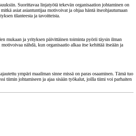
suuksiin. Suorittavaa linjatyötä tekevän organisaation johtaminen on
mitkä asiat asiantuntijaa motivoivat ja ohjaa häntä itseohjautumaan
ksen tilanteesta ja tavoitteista.
den mukaan ja yrityksen päivittäinen toiminta pyörii täysin ilman
 motivoivaa nähdä, kun organisaatio alkaa itse kehittää itseään ja
la hajautettu ympäri maailman sinne missä on paras osaaminen. Tämä tuo
i tiimin johtamiseen ja ajaa sisään työkalut, joilla tiimi voi parhaiten