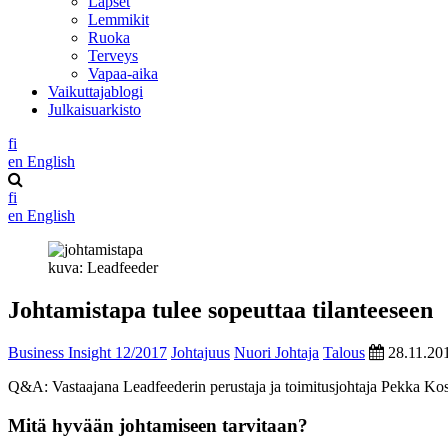
Lapset
Lemmikit
Ruoka
Terveys
Vapaa-aika
Vaikuttajablogi
Julkaisuarkisto
fi
en
English
fi
en
English
kuva: Leadfeeder
Johtamistapa tulee sopeuttaa tilanteeseen
Business Insight 12/2017
Johtajuus
Nuori Johtaja
Talous
28.11.20
Q&A: Vastaajana Leadfeederin perustaja ja toimitusjohtaja Pekka Kos
Mitä hyvään johtamiseen tarvitaan?