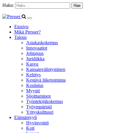
Haku:
Etusivu
Mikä Presser?
Talous
Asiakaskokemus
Innovaatiot
Johtajuus
Juridiikka
Kasvu
Kansainvälistyminen
Kehitys
Kestävä liiketoiminta
Koulutus
Myynti
Sijoittaminen
Työntekijäkokemus
Työympäristö
Yrityskulttuuri
Elämäntyyli
Hyvinvointi
Koti