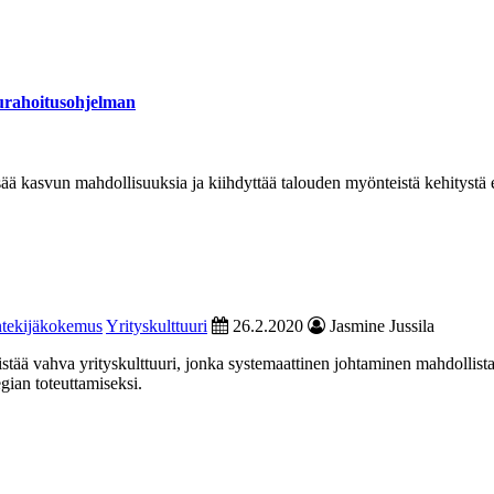
vurahoitusohjelman
lisää kasvun mahdollisuuksia ja kiihdyttää talouden myönteistä kehitystä 
tekijäkokemus
Yrityskulttuuri
26.2.2020
Jasmine Jussila
stää vahva yrityskulttuuri, jonka systemaattinen johtaminen mahdollista
egian toteuttamiseksi.