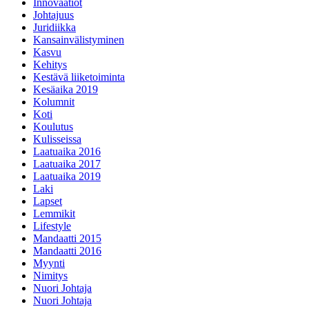
Innovaatiot
Johtajuus
Juridiikka
Kansainvälistyminen
Kasvu
Kehitys
Kestävä liiketoiminta
Kesäaika 2019
Kolumnit
Koti
Koulutus
Kulisseissa
Laatuaika 2016
Laatuaika 2017
Laatuaika 2019
Laki
Lapset
Lemmikit
Lifestyle
Mandaatti 2015
Mandaatti 2016
Myynti
Nimitys
Nuori Johtaja
Nuori Johtaja