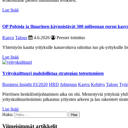
Kokosimme pienen muistilistan avuksesi.
Lue lisää
OP Pohjola ja Ilmarinen käynnistävät 300 miljoonan euron kas
Kasvu
Talous
4.6.2026
Presser toimitus
Yhteistyön kautta yrityksille kanavoituva rahoitus tuo pk-yrityksille 
Lue lisää
Yrityskulttuuri mahdollistaa strategian toteutumisen
Business Insight 03/2020
HRD
Johtajuus
Kasvu
Kehitys
Talous
Työn
Pörröisen henkilöstöjohtamisen aika on ohi. Menestyviä yrityksiä yhdi
yrityskulttuuritoimisto jalkautuu yritysten arkeen ja luo rakenteet strat
Lue lisää
Haku:
Viimeisimmät artikkelit