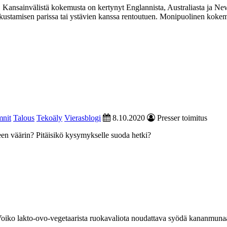
. Kansainvälistä kokemusta on kertynyt Englannista, Australiasta ja 
kustamisen parissa tai ystävien kanssa rentoutuen. Monipuolinen koke
nit
Talous
Tekoäly
Vierasblogi
8.10.2020
Presser toimitus
een väärin? Pitäisikö kysymykselle suoda hetki?
Voiko lakto-ovo-vegetaarista ruokavaliota noudattava syödä kananmunaa