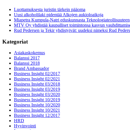
Luottamuksesta juristin tärkein pääoma
Uusi alkoholilaki pidentää Alkojen aukioloaikoja
Miapetra Kumpula-Natri eduskunnasta Teknologiateollisuuteen
MTV Oy yhdistää kaupalliset toimintonsa kasvun vauhdittamis
Rud Pedersen ja Tekir yhdistyivät: uudeksi nimeksi Rud Peder
Kategoriat
Asiakaskokemus
Balanssi 2017
Balanssi 2018
Brand Ambassador
Business Insight 02/2017
Business Insight 02/2021
Business Insight 03/2018
Business Insight 03/2019
Business Insight 03/2020
Business Insight 10/2019
Business Insight 10/2020
Business Insight 10/2021
Business Insight 12/2017
HRD
Hyvinvointi