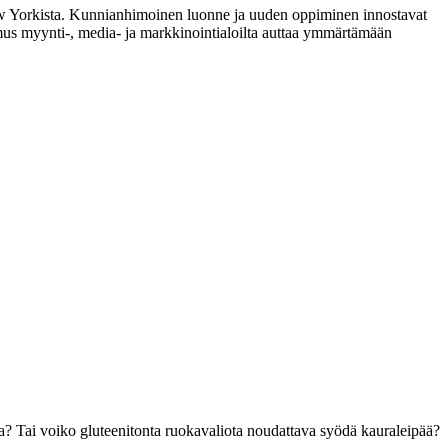
New Yorkista. Kunnianhimoinen luonne ja uuden oppiminen innostavat
mus myynti-, media- ja markkinointialoilta auttaa ymmärtämään
? Tai voiko gluteenitonta ruokavaliota noudattava syödä kauraleipää?