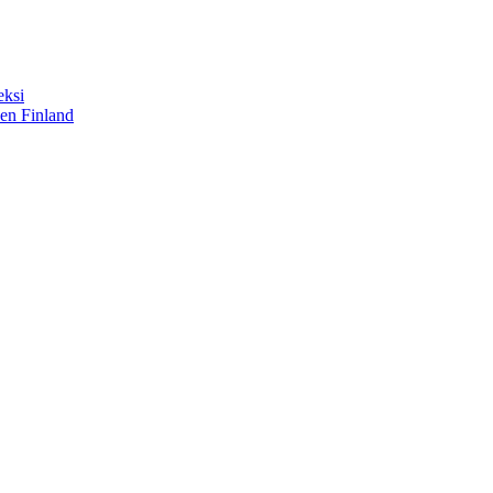
eksi
sen Finland