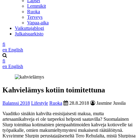
Lapset
Lemmikit
Ruoka
Terveys
Vapaa-aika
Vaikuttajablogi
Julkaisuarkisto
fi
en
English
fi
en
English
Kahvielämys kotiin toimitettuna
Balanssi 2018
Lifestyle
Ruoka
28.8.2018
Jasmine Jussila
Vaaditko sinäkin kahvilta ensisijaisesti makua, mutta
artesaanikahveja ei ole tarpeeksi helposti saatavilla? Suomalainen
Slurp toimittaa kotimaisten pienpaahtimoiden kahveja kotiovelle tai
työpaikalle, omien makumieltymystesi mukaisesti räätälöitynä.
Kysyimme Slurpin perustajajäseneltä Tero Rehulalta, mistä Slurpissa