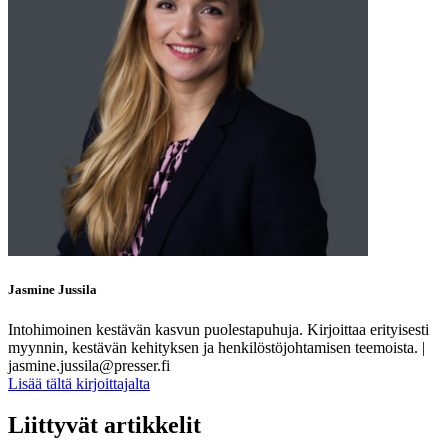
Jasmine Jussila
Intohimoinen kestävän kasvun puolestapuhuja. Kirjoittaa erityisesti
myynnin, kestävän kehityksen ja henkilöstöjohtamisen teemoista. |
jasmine.jussila@presser.fi
Lisää tältä kirjoittajalta
Liittyvät artikkelit