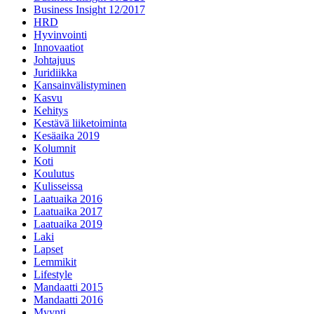
Business Insight 12/2017
HRD
Hyvinvointi
Innovaatiot
Johtajuus
Juridiikka
Kansainvälistyminen
Kasvu
Kehitys
Kestävä liiketoiminta
Kesäaika 2019
Kolumnit
Koti
Koulutus
Kulisseissa
Laatuaika 2016
Laatuaika 2017
Laatuaika 2019
Laki
Lapset
Lemmikit
Lifestyle
Mandaatti 2015
Mandaatti 2016
Myynti