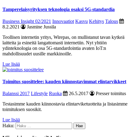
Tamperelaisyrityksen teknologia osaksi 5G-standardia
Business Insight 02/2021
Innovaatiot
Kasvu
Kehitys
Talous
8.2.2021
Jasmine Jussila
Teollisen internetin yritys, Wirepas, on mullistanut tavan kytkeä
laitteita ja esineitä langattomasti internetiin. Nyt yhtiön
ydinteknologia on osa 5G-standardointia avaten IoT:n
mahdollisuudet uusille markkinoille.
Lue lisää
Toimitus suosittelee: kauden kiinnostavimmat elintarvikkeet
Balanssi 2017
Lifestyle
Ruoka
26.5.2017
Presser toimitus
Testasimme kauden kiinnostavia elintarviketuotteita ja listasimme
toimituksen suosikit.
Lue lisää
Haku: