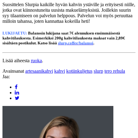
Suosittelen Slurpia kaikille hyvän kahvin ystäville ja erityisesti niille,
jotka ovat kiinnostuneita uusista makuelämyksistä. Joillekin suurin
syy tilaamiseen on palvelun helppous. Palvelun voi myös peruuttaa
milloin tahansa, joten kannattaa kokeilla heti!
LUKIJAETU:
Balanssin lukijana saat 7€ alennuksen ensimmäisestä
kahvitilauksesta. Esimerkiksi 200g kahvitilauksesta maksat vain 2,89€
sisältäen postikulut. Katso lisää
slurp.coffee/balanssi
.
Lisää aiheesta
ruoka
.
Avainsanat
artesaanikahvi
kahvi
kotiinkuljetus
slurp
tero rehula
Jaa: