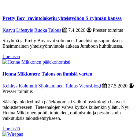
Pretty Boy -ravintolaketju yhteistyöhön S-ryhmän kanssa
Kasvu
Lifestyle
Ruoka
Talous
7.4.2026
Presser toimitus
S-ryhmä ja Pretty Boy ovat solmineet franchising-sopimuksen.
Ensimmäinen yhteistyöravintola aukeaa Jumboon huhtikuussa.
Lue lisää
Henna Mikkonen: Talous on ihmisiä varten
Kehitys
Kolumnit
Sijoittaminen
Talous
Vierasblogi
27.5.2020
Presser toimitus
Säästöpankkiryhmän pääekonomisti vaihtoi psykologin haaveet
taloustieteeseen. Tieteenalojen vahva kytkös kuitenkin yllätti. Nyt
Henna Mikkonen pohtii tunteiden, optimismin ja pessimismin
vaikutuksia talouskehitykseen.
Lue lisää