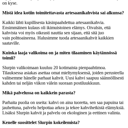
on kyse.
Mistä idea kotiin toimitettavasta artesaanikahvista sai alkunsa?
Kaikki lähti kupillisesta käsinpaahdettua artesaanikahvia.
Ensimmäinen kulaus oli ikimuistoinen elämys. Oivalsin, että
kahvista voi myös oikeasti nauttia sen sijaan, että sitä juo
vain polttoaineena. Halusimme tuoda artesaanikahvit kaikkien
saataville.
Kuinka laaja valikoima on ja miten tilaaminen käytännössä
toimii?
Slurpin valikoimaan kuuluu 20 kotimaista pienpaahtimoa.
Tilauksessa asiakas asettaa omat mieltymyksensä, joiden perusteella
valitsemme hänelle parhaat kahvit. Uusi kahvi saapuu säännöllisesti
kahden tai neljän viikon välein suoraan postiluukkuun.
Mikä palvelussa on kaikkein parasta?
Parhaita puolia on useita: kahvi on aina tuoretta, sen saa papuina tai
jauhettuna, palvelu helpottaa arkea ja tekee kahvihetkistä elämyksiä.
Lisäksi Slurpin kahvit ja palvelu on ekologinen ja eettinen valinta.
Kenelle suosittelet Slurpin kokeilemista?