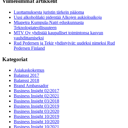
Viimeisimmät artikkelit
Luottamuksesta juristin tärkein pääoma
Uusi alkoholilaki pidentää Alkojen aukioloaikoja
Miapetra Kumpula-Natri eduskunnasta
Teknologiateollisuuteen
MTV Oy yhdistää kaupalliset toimintonsa kasvun
vauhdittamiseksi
Rud Pedersen ja Tekir yhdistyivät: uudeksi nimeksi Rud
Pedersen Finland
Kategoriat
Asiakaskokemus
Balanssi 2017
Balanssi 2018
Brand Ambassador
Business Insight 02/2017
Business Insight 02/2021
Business Insight 03/2018
Business Insight 03/2019
Business Insight 03/2020
Business Insight 10/2019
Business Insight 10/2020
Business Insight 10/2021