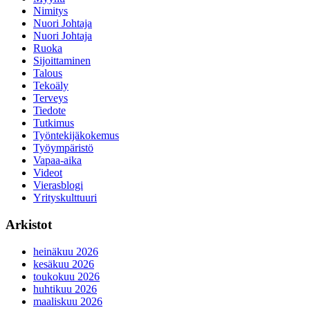
Nimitys
Nuori Johtaja
Nuori Johtaja
Ruoka
Sijoittaminen
Talous
Tekoäly
Terveys
Tiedote
Tutkimus
Työntekijäkokemus
Työympäristö
Vapaa-aika
Videot
Vierasblogi
Yrityskulttuuri
Arkistot
heinäkuu 2026
kesäkuu 2026
toukokuu 2026
huhtikuu 2026
maaliskuu 2026