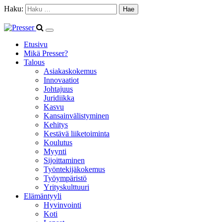
Haku:
Etusivu
Mikä Presser?
Talous
Asiakaskokemus
Innovaatiot
Johtajuus
Juridiikka
Kasvu
Kansainvälistyminen
Kehitys
Kestävä liiketoiminta
Koulutus
Myynti
Sijoittaminen
Työntekijäkokemus
Työympäristö
Yrityskulttuuri
Elämäntyyli
Hyvinvointi
Koti