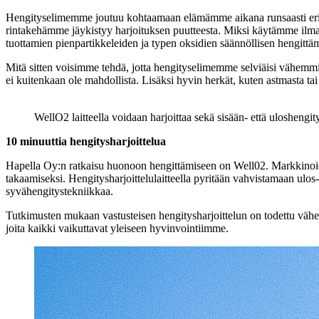
Hengityselimemme joutuu kohtaamaan elämämme aikana runsaasti erila
rintakehämme jäykistyy harjoituksen puutteesta. Miksi käytämme ilmas
tuottamien pienpartikkeleiden ja typen oksidien säännöllisen hengittä
Mitä sitten voisimme tehdä, jotta hengityselimemme selviäisi vähemmillä
ei kuitenkaan ole mahdollista. Lisäksi hyvin herkät, kuten astmasta tai a
WellO2 laitteella voidaan harjoittaa sekä sisään- että uloshengit
10 minuuttia hengitysharjoittelua
Hapella Oy:n ratkaisu huonoon hengittämiseen on Well02. Markkinoiden
takaamiseksi. Hengitysharjoittelulaitteella pyritään vahvistamaan ulos-
syvähengitystekniikkaa.
Tutkimusten mukaan vastusteisen hengitysharjoittelun on todettu vähent
joita kaikki vaikuttavat yleiseen hyvinvointiimme.