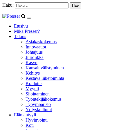
Haku:
Etusivu
Mikä Presser?
Talous
Asiakaskokemus
Innovaatiot
Johtajuus
Juridiikka
Kasvu
Kansainvälistyminen
Kehitys
Kestävä liiketoiminta
Koulutus
Myynti
Sijoittaminen
Työntekijäkokemus
Työympäristö
Yrityskulttuuri
Elämäntyyli
Hyvinvointi
Koti