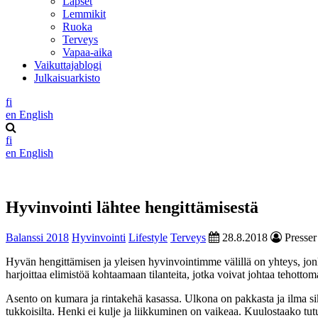
Lapset
Lemmikit
Ruoka
Terveys
Vapaa-aika
Vaikuttajablogi
Julkaisuarkisto
fi
en
English
fi
en
English
Hyvinvointi lähtee hengittämisestä
Balanssi 2018
Hyvinvointi
Lifestyle
Terveys
28.8.2018
Presser
Hyvän hengittämisen ja yleisen hyvinvointimme välillä on yhteys, jonk
harjoittaa elimistöä kohtaamaan tilanteita, jotka voivat johtaa tehotto
Asento on kumara ja rintakehä kasassa. Ulkona on pakkasta ja ilma siks
tukkoisilta. Henki ei kulje ja liikkuminen on vaikeaa. Kuulostaako tut