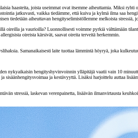
isia haasteita, joista useimmat ovat itsemme aiheuttamia. Miksi ryh
tointia jatkuvasti, vaikka tiedämme, että kuiva ja kylmä ilma saa hen
misen tiedetään aiheuttavan hengityselimistöllemme melkoista stressiä, j
 oireilla ja vaurioilla? Luonnollisesti voimme pyrkiä välttämään tilantei
llergisista oireista kärsivät, saavat oireita terveitä herkemmin.
yslihaksia. Samanaikaisesti laite tuottaa lämmintä höyryä, joka kulkeutuu
 nykyaikaisin hengityshyvinvoinnin ylläpitäjä vaatii vain 10 minuutti
 ja sisäänhengitysvoimaa ja kestävyyttä. Lisäksi harjoittelu auttaa lisää
ävän stressiä, laskevan verenpainetta, lisäävän ilmanvirtausta keuhkoiss