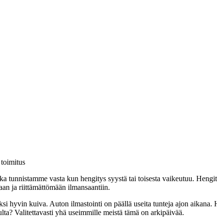
 toimitus
a tunnistamme vasta kun hengitys syystä tai toisesta vaikeutuu. Hengity
maan ja riittämättömään ilmansaantiin.
i hyvin kuiva. Auton ilmastointi on päällä useita tunteja ajon aikana. H
ulta? Valitettavasti yhä useimmille meistä tämä on arkipäivää.