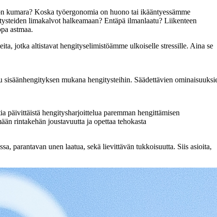
ti on kumara? Koska työergonomia on huono tai ikääntyessämme
gitysteiden limakalvot halkeamaan? Entäpä ilmanlaatu? Liikenteen
opa astmaa.
ta, jotka altistavat hengityselimistöämme ulkoiselle stressille. Aina se
 sisäänhengityksen mukana hengitysteihin. Säädettävien ominaisuuksiensa a
a päivittäistä hengitysharjoittelua paremman hengittämisen
mään rintakehän joustavuutta ja opettaa tehokasta
a, parantavan unen laatua, sekä lievittävän tukkoisuutta. Siis asioita,