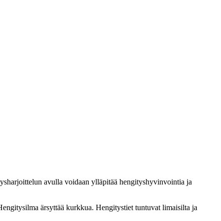
sharjoittelun avulla voidaan ylläpitää hengityshyvinvointia ja
engitysilma ärsyttää kurkkua. Hengitystiet tuntuvat limaisilta ja