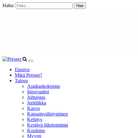
Haku:
Etusivu
Mikä Presser?
Talous
Asiakaskokemus
Innovaatiot
Johtajuus
Juridiikka
Kasvu
Kansainvälistyminen
Kehitys
Kestävä liiketoiminta
Koulutus
Myynti