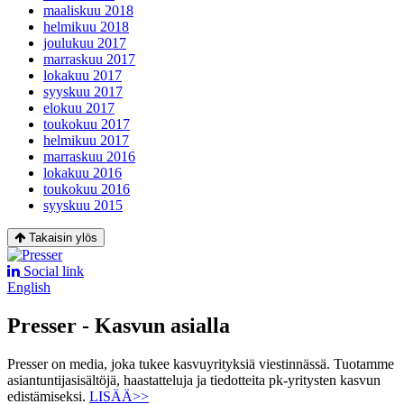
maaliskuu 2018
helmikuu 2018
joulukuu 2017
marraskuu 2017
lokakuu 2017
syyskuu 2017
elokuu 2017
toukokuu 2017
helmikuu 2017
marraskuu 2016
lokakuu 2016
toukokuu 2016
syyskuu 2015
Takaisin ylös
Social link
English
Presser - Kasvun asialla
Presser on media, joka tukee kasvuyrityksiä viestinnässä. Tuotamme
asiantuntijasisältöjä, haastatteluja ja tiedotteita pk-yritysten kasvun
edistämiseksi.
LISÄÄ>>