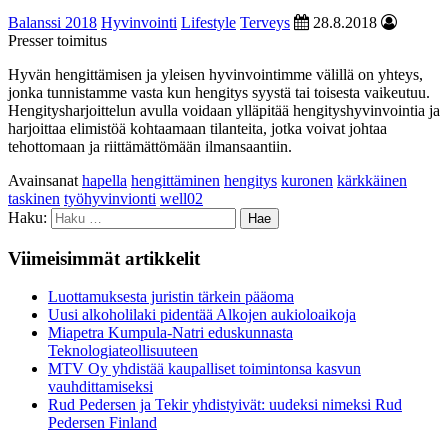
Balanssi 2018
Hyvinvointi
Lifestyle
Terveys
28.8.2018
Presser toimitus
Hyvän hengittämisen ja yleisen hyvinvointimme välillä on yhteys,
jonka tunnistamme vasta kun hengitys syystä tai toisesta vaikeutuu.
Hengitysharjoittelun avulla voidaan ylläpitää hengityshyvinvointia ja
harjoittaa elimistöä kohtaamaan tilanteita, jotka voivat johtaa
tehottomaan ja riittämättömään ilmansaantiin.
Avainsanat
hapella
hengittäminen
hengitys
kuronen
kärkkäinen
taskinen
työhyvinvionti
well02
Haku:
Viimeisimmät artikkelit
Luottamuksesta juristin tärkein pääoma
Uusi alkoholilaki pidentää Alkojen aukioloaikoja
Miapetra Kumpula-Natri eduskunnasta
Teknologiateollisuuteen
MTV Oy yhdistää kaupalliset toimintonsa kasvun
vauhdittamiseksi
Rud Pedersen ja Tekir yhdistyivät: uudeksi nimeksi Rud
Pedersen Finland