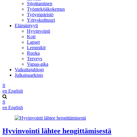
Sijoittaminen
Työntekijäkokemus
Työympäristö
Yrityskulttuuri
Elämäntyyli
Hyvinvointi
Koti
Lapset
Lemmikit
Ruoka
Terveys
Vapaa-aika
Vaikuttajablogi
Julkaisuarkisto
fi
en
English
fi
en
English
Hyvinvointi lähtee hengittämisestä