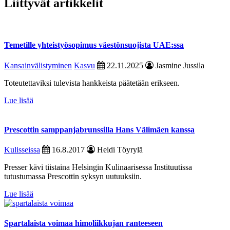
Liittyvät artikkelit
Temetille yhteistyösopimus väestönsuojista UAE:ssa
Kansainvälistyminen
Kasvu
22.11.2025
Jasmine Jussila
Toteutettaviksi tulevista hankkeista päätetään erikseen.
Lue lisää
Prescottin samppanjabrunssilla Hans Välimäen kanssa
Kulisseissa
16.8.2017
Heidi Töyrylä
Presser kävi tiistaina Helsingin Kulinaarisessa Instituutissa
tutustumassa Prescottin syksyn uutuuksiin.
Lue lisää
Spartalaista voimaa himoliikkujan ranteeseen