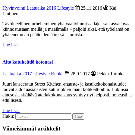
Hyvinvointi
Laatuaika 2016
Lifestyle
25.11.2016
Kai
Lintinen
Tavoitteellinen urheileminen yhä vaativimmissa lajeissa kasvattavaa
kiinnostustaan meillä ja maailmalla – paljolti siksi, että työelämä on
yhä enemmän päätteiden ääressä istumista.
Lue lisää
Aito katukeittiö kotonasi
Laatuaika 2017
Lifestyle
Ruoka
28.9.2017
Pekka Tarmio
Juuri lanseeratut Street Kitchen -mauste- ja kastikekokonaisuudet
tuovat aidot aasialaisten katuruokien maut kotikeittiöihin. Lukuisia
ainesosia sisältävä ateriakokonaisuus syntyy nyt helposti, nopeasti ja
edullisesti.
Lue lisää
Haku:
Viimeisimmät artikkelit