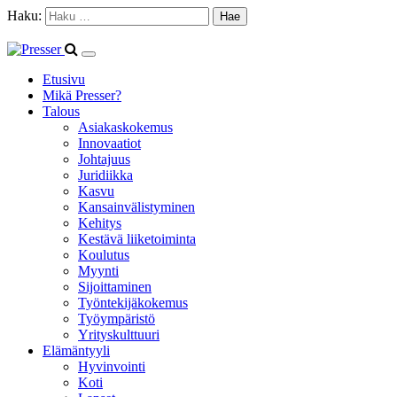
Haku:
Etusivu
Mikä Presser?
Talous
Asiakaskokemus
Innovaatiot
Johtajuus
Juridiikka
Kasvu
Kansainvälistyminen
Kehitys
Kestävä liiketoiminta
Koulutus
Myynti
Sijoittaminen
Työntekijäkokemus
Työympäristö
Yrityskulttuuri
Elämäntyyli
Hyvinvointi
Koti