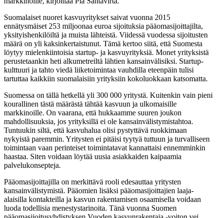
markkinoille, kirjoittaa Pia Santavirta.
Suomalaiset nuoret kasvuyritykset saivat vuonna 2015
ennätysmäiset 253 miljoonaa euroa sijoituksia pääomasijoittajilta,
yksityishenkilöiltä ja muista lähteistä. Viidessä vuodessa sijoitusten
määrä on yli kaksinkertaistunut. Tämä kertoo siitä, että Suomesta
löytyy mielenkiintoisia startup- ja kasvuyrityksiä. Monet yrityksistä
perustetaankin heti alkumetreiltä lähtien kansainvälisiksi. Startup-
kulttuuri ja tahto viedä liiketoimintaa vauhdilla eteenpäin tulisi
tartuttaa kaikkiin suomalaisiin yrityksiin kokoluokkaan katsomatta.
Suomessa on tällä hetkellä yli 300 000 yritystä. Kuitenkin vain pieni
kourallinen tästä määrästä tähtää kasvuun ja ulkomaisille
markkinoille. On vaarana, että hukkaamme suuren joukon
mahdollisuuksia, jos yrityksillä ei ole kansainvälistymistahtoa.
Tuntuukin siltä, että kasvuhalua olisi pystyttävä ruokkimaan
nykyistä paremmin. Yritysten ei pitäisi tyytyä tuttuun ja turvalliseen
toimintaan vaan perinteiset toimintatavat kannattaisi ennemminkin
haastaa. Siten voidaan löytää uusia asiakkaiden kaipaamia
palvelukonsepteja.
Pääomasijoittajilla on merkittävä rooli edesauttaa yritysten
kansainvälistymistä. Pääomien lisäksi pääomasijoittajien laaja-
alaisilla kontakteilla ja kasvun rakentamisen osaamisella voidaan
luoda todellisia menestystarinoita. Tänä vuonna Suomen
pääomasijoitusyhdistyksen Vuoden kasvunrakentaja -voiton vei