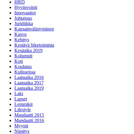
HRD
Hyvinvointi
Innovaatiot
Johtajuus
Juridiikka
Kansainvälistyminen
Kasvu
Kehitys
Kestävä liiketoiminta
Kesäaika 2019
Kolumnit
Koti
Koulutus
Kulisseissa
Laatuaika 2016
Laatuaika 2017
Laatuaika 2019
Laki
Lapset
Lemmikit
Lifestyle
Mandaatti 2015
Mandaatti 2016
Myynti
Nimitys