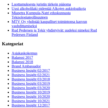
Luottamuksesta juristin tärkein pääoma
Uusi alkoholilaki pidentää Alkojen aukioloaikoja
Miapetra Kumpula-Natri eduskunnasta
Teknologiateollisuuteen
MTV Oy yhdistää kaupalliset toimintonsa kasvun
vauhdittamiseksi
Rud Pedersen ja Tekir yhdistyivät: uudeksi nimeksi Rud
Pedersen Finland
Kategoriat
Asiakaskokemus
Balanssi 2017
Balanssi 2018
Brand Ambassador
Business Insight 02/2017
Business Insight 02/2021
Business Insight 03/2018
Business Insight 03/2019
Business Insight 03/2020
Business Insight 10/2019
Business Insight 10/2020
Business Insight 10/2021
Business Insight 12/2017