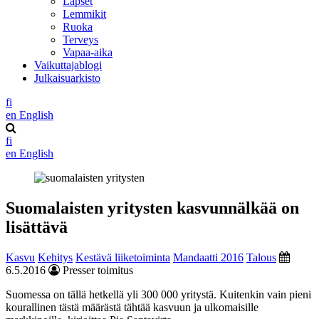
Lapset
Lemmikit
Ruoka
Terveys
Vapaa-aika
Vaikuttajablogi
Julkaisuarkisto
fi
en
English
fi
en
English
Suomalaisten yritysten kasvunnälkää on
lisättävä
Kasvu
Kehitys
Kestävä liiketoiminta
Mandaatti 2016
Talous
6.5.2016
Presser toimitus
Suomessa on tällä hetkellä yli 300 000 yritystä. Kuitenkin vain pieni
kourallinen tästä määrästä tähtää kasvuun ja ulkomaisille