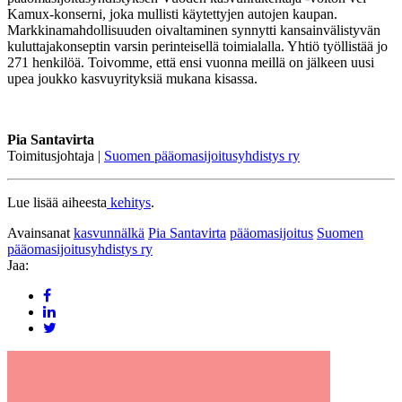
Kamux-konserni, joka mullisti käytettyjen autojen kaupan.
Markkinamahdollisuuden oivaltaminen synnytti kansainvälistyvän
kuluttajakonseptin varsin perinteisellä toimialalla. Yhtiö työllistää jo
271 henkilöä. Toivomme, että ensi vuonna meillä on jälkeen uusi
upea joukko kasvuyrityksiä mukana kisassa.
Pia Santavirta
Toimitusjohtaja |
Suomen pääomasijoitusyhdistys ry
Lue lisää aiheesta
kehitys
.
Avainsanat
kasvunnälkä
Pia Santavirta
pääomasijoitus
Suomen
pääomasijoitusyhdistys ry
Jaa: