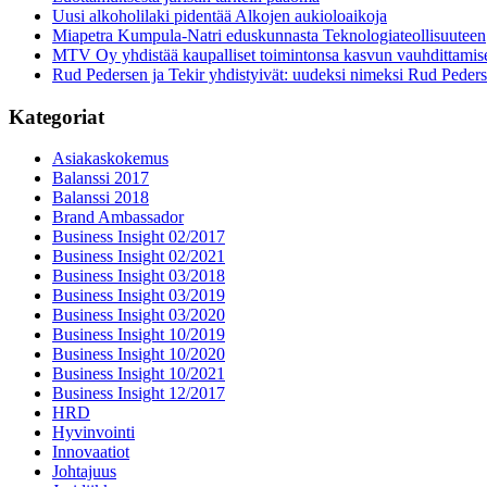
Uusi alkoholilaki pidentää Alkojen aukioloaikoja
Miapetra Kumpula-Natri eduskunnasta Teknologiateollisuuteen
MTV Oy yhdistää kaupalliset toimintonsa kasvun vauhdittamis
Rud Pedersen ja Tekir yhdistyivät: uudeksi nimeksi Rud Peder
Kategoriat
Asiakaskokemus
Balanssi 2017
Balanssi 2018
Brand Ambassador
Business Insight 02/2017
Business Insight 02/2021
Business Insight 03/2018
Business Insight 03/2019
Business Insight 03/2020
Business Insight 10/2019
Business Insight 10/2020
Business Insight 10/2021
Business Insight 12/2017
HRD
Hyvinvointi
Innovaatiot
Johtajuus