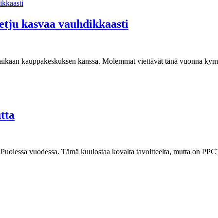
etju kasvaa vauhdikkaasti
aan aikaan kauppakeskuksen kanssa. Molemmat viettävät tänä vuonna ky
tta
is. Puolessa vuodessa. Tämä kuulostaa kovalta tavoitteelta, mutta on PP