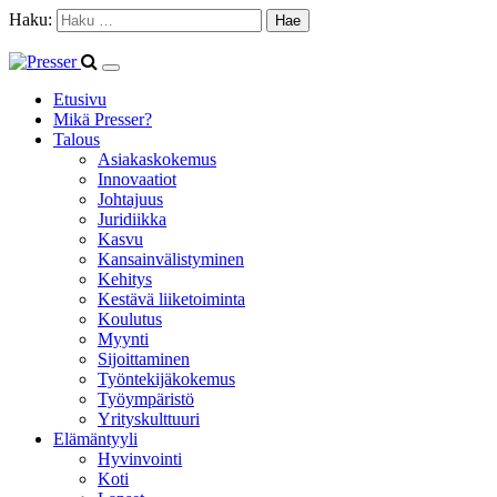
Haku:
Etusivu
Mikä Presser?
Talous
Asiakaskokemus
Innovaatiot
Johtajuus
Juridiikka
Kasvu
Kansainvälistyminen
Kehitys
Kestävä liiketoiminta
Koulutus
Myynti
Sijoittaminen
Työntekijäkokemus
Työympäristö
Yrityskulttuuri
Elämäntyyli
Hyvinvointi
Koti