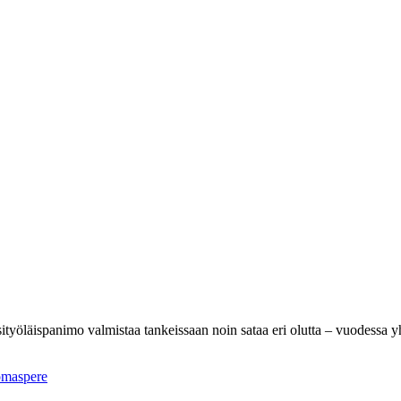
sityöläispanimo valmistaa tankeissaan noin sataa eri olutta – vuodessa yh
omaspere