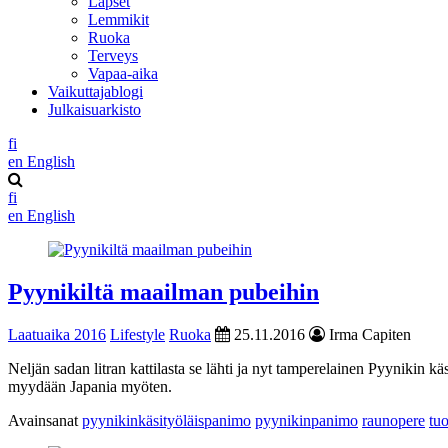
Lapset
Lemmikit
Ruoka
Terveys
Vapaa-aika
Vaikuttajablogi
Julkaisuarkisto
fi
en
English
fi
en
English
Pyynikiltä maailman pubeihin
Laatuaika 2016
Lifestyle
Ruoka
25.11.2016
Irma Capiten
Neljän sadan litran kattilasta se lähti ja nyt tamperelainen Pyynikin kä
myydään Japania myöten.
Avainsanat
pyynikinkäsityöläispanimo
pyynikinpanimo
raunopere
tu