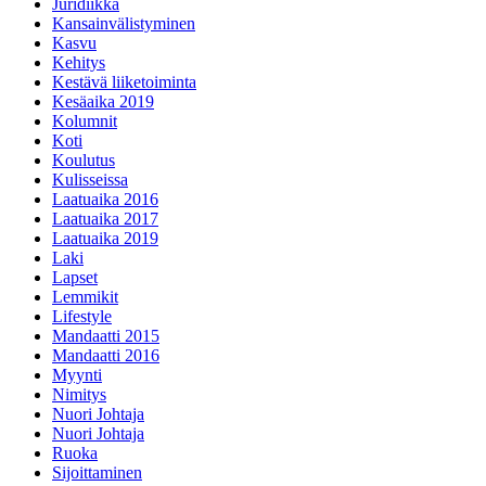
Juridiikka
Kansainvälistyminen
Kasvu
Kehitys
Kestävä liiketoiminta
Kesäaika 2019
Kolumnit
Koti
Koulutus
Kulisseissa
Laatuaika 2016
Laatuaika 2017
Laatuaika 2019
Laki
Lapset
Lemmikit
Lifestyle
Mandaatti 2015
Mandaatti 2016
Myynti
Nimitys
Nuori Johtaja
Nuori Johtaja
Ruoka
Sijoittaminen