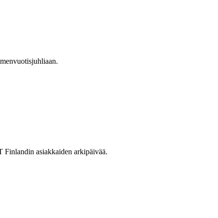
mmenvuotisjuhliaan.
CT Finlandin asiakkaiden arkipäivää.