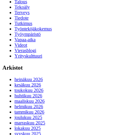
Talous
Tekoäly
Terveys
Tiedote
Tutkimus
Työntekijäkokemus
Työympäristö
Vapaa-aika
Videot
Vierasblogi
Yrityskulttuuri
Arkistot
heinäkuu 2026
kesäkuu 2026
toukokuu 2026
huhtikuu 2026
maaliskuu 2026
helmikuu 2026
tammikuu 2026
joulukuu 2025
marraskuu 2025
lokakuu 2025
syyskuu 2025