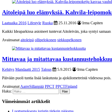
Aitoleipä luo elämyksiä. Kahvila-leipomok
Laatuaika 2016
Lifestyle
Ruoka
25.11.2016
Irma Capiten
Kaikki Ideaparkissa asioineet tuntevat Aitoleivän, joka syntyi sam
Avainsanat
aitoleipä
ollipelokonen
sirkkupelkonen
Mittavaa ja mitattavaa kustannustehokkuu
Kehitys
Mandaatti 2015
Talous
5.9.2015
Irma Capiten
Päivään puoli tuntia lisää laskutusta ja ajokilometreistä viidesosa po
Avainsanat
AarreSillanpää
PPCT
PPCTFinland
Haku:
Viimeisimmät artikkelit
Luottamuksesta juristin tärkein pääoma