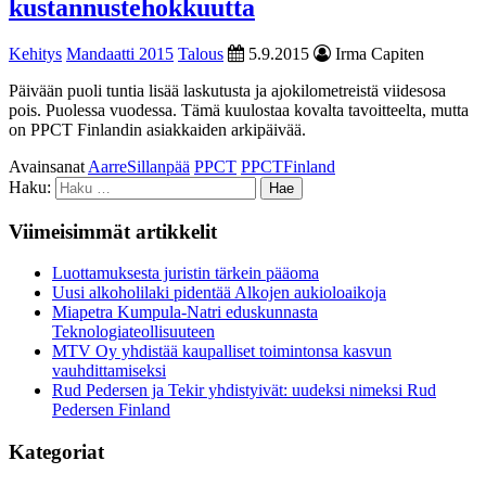
kustannustehokkuutta
Kehitys
Mandaatti 2015
Talous
5.9.2015
Irma Capiten
Päivään puoli tuntia lisää laskutusta ja ajokilometreistä viidesosa
pois. Puolessa vuodessa. Tämä kuulostaa kovalta tavoitteelta, mutta
on PPCT Finlandin asiakkaiden arkipäivää.
Avainsanat
AarreSillanpää
PPCT
PPCTFinland
Haku:
Viimeisimmät artikkelit
Luottamuksesta juristin tärkein pääoma
Uusi alkoholilaki pidentää Alkojen aukioloaikoja
Miapetra Kumpula-Natri eduskunnasta
Teknologiateollisuuteen
MTV Oy yhdistää kaupalliset toimintonsa kasvun
vauhdittamiseksi
Rud Pedersen ja Tekir yhdistyivät: uudeksi nimeksi Rud
Pedersen Finland
Kategoriat