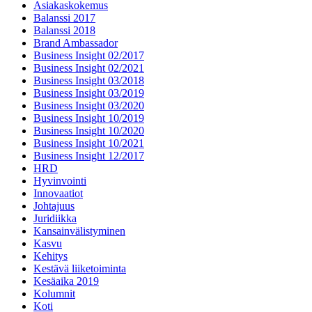
Asiakaskokemus
Balanssi 2017
Balanssi 2018
Brand Ambassador
Business Insight 02/2017
Business Insight 02/2021
Business Insight 03/2018
Business Insight 03/2019
Business Insight 03/2020
Business Insight 10/2019
Business Insight 10/2020
Business Insight 10/2021
Business Insight 12/2017
HRD
Hyvinvointi
Innovaatiot
Johtajuus
Juridiikka
Kansainvälistyminen
Kasvu
Kehitys
Kestävä liiketoiminta
Kesäaika 2019
Kolumnit
Koti