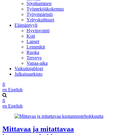
Sijoittaminen
Työntekijäkokemus
Työympäristö
Yrityskulttuuri
Elämäntyyli
Hyvinvointi
Koti
Lapset
Lemmikit
Ruoka
Terveys
Vapaa-aika
Vaikuttajablogi
Julkaisuarkisto
fi
en
English
fi
en
English
Mittavaa ja mitattavaa