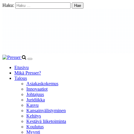
Haku:
Etusivu
Mikä Presser?
Talous
Asiakaskokemus
Innovaatiot
Johtajuus
Juridiikka
Kasvu
Kansainvälistyminen
Kehitys
Kestävä liiketoiminta
Koulutus
Myynti