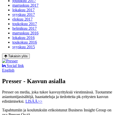
joulukuu 2017
marraskuu 2017
lokakuu 2017
syyskuu 2017
elokuu 2017
toukokuu 2017
helmikuu 2017
marraskuu 2016
lokakuu 2016
toukokuu 2016
syyskuu 2015
Takaisin ylös
Social link
English
Presser - Kasvun asialla
Presser on media, joka tukee kasvuyrityksiä viestinnässä. Tuotamme
asiantuntijasisältöjä, haastatteluja ja tiedotteita pk-yritysten kasvun
edistämiseksi.
LISÄÄ>>
Tapahtumiin ja koulutuksiin erikoistunut Business Insight Group on
osa Presser Oy:tä.