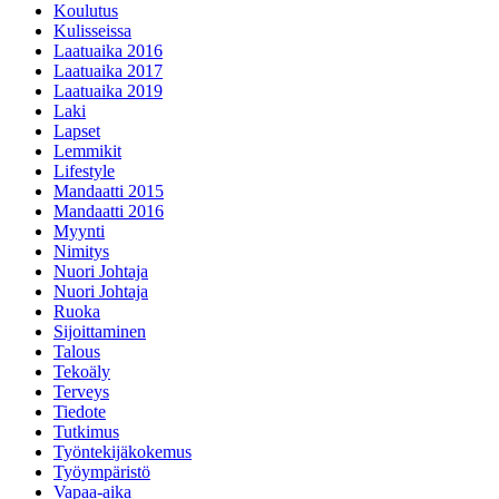
Koulutus
Kulisseissa
Laatuaika 2016
Laatuaika 2017
Laatuaika 2019
Laki
Lapset
Lemmikit
Lifestyle
Mandaatti 2015
Mandaatti 2016
Myynti
Nimitys
Nuori Johtaja
Nuori Johtaja
Ruoka
Sijoittaminen
Talous
Tekoäly
Terveys
Tiedote
Tutkimus
Työntekijäkokemus
Työympäristö
Vapaa-aika