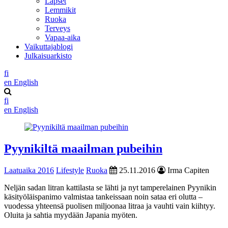
Lapset
Lemmikit
Ruoka
Terveys
Vapaa-aika
Vaikuttajablogi
Julkaisuarkisto
fi
en
English
fi
en
English
Pyynikiltä maailman pubeihin
Laatuaika 2016
Lifestyle
Ruoka
25.11.2016
Irma Capiten
Neljän sadan litran kattilasta se lähti ja nyt tamperelainen Pyynikin
käsityöläispanimo valmistaa tankeissaan noin sataa eri olutta –
vuodessa yhteensä puolisen miljoonaa litraa ja vauhti vain kiihtyy.
Oluita ja sahtia myydään Japania myöten.