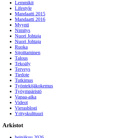
Lemmikit
Lifestyle
Mandaatti 2015
Mandaatti 2016
Myynti
Nimitys
Nuori Johtaja
Nuori Johtaja
Ruoka
Sijoittaminen
Talous
Tekoäly
Terveys
Tiedote
Tutkimus
Työntekijäkokemus
Työympäristö
Vapaa-aika
Videot
Vierasblogi
Yrityskulttuuri
Arkistot
heinäkuu 2026