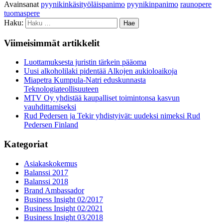
Avainsanat
pyynikinkäsityöläispanimo
pyynikinpanimo
raunopere
tuomaspere
Haku:
Viimeisimmät artikkelit
Luottamuksesta juristin tärkein pääoma
Uusi alkoholilaki pidentää Alkojen aukioloaikoja
Miapetra Kumpula-Natri eduskunnasta
Teknologiateollisuuteen
MTV Oy yhdistää kaupalliset toimintonsa kasvun
vauhdittamiseksi
Rud Pedersen ja Tekir yhdistyivät: uudeksi nimeksi Rud
Pedersen Finland
Kategoriat
Asiakaskokemus
Balanssi 2017
Balanssi 2018
Brand Ambassador
Business Insight 02/2017
Business Insight 02/2021
Business Insight 03/2018