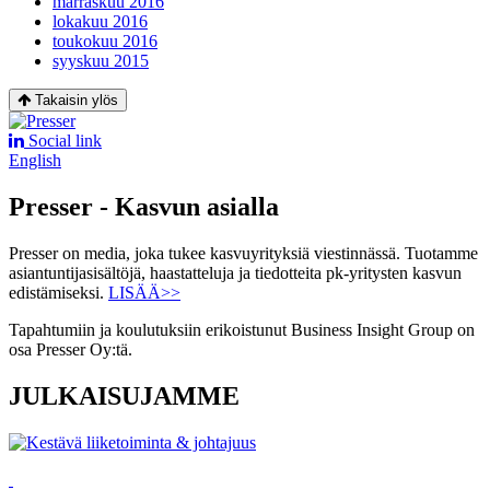
marraskuu 2016
lokakuu 2016
toukokuu 2016
syyskuu 2015
Takaisin ylös
Social link
English
Presser - Kasvun asialla
Presser on media, joka tukee kasvuyrityksiä viestinnässä. Tuotamme
asiantuntijasisältöjä, haastatteluja ja tiedotteita pk-yritysten kasvun
edistämiseksi.
LISÄÄ>>
Tapahtumiin ja koulutuksiin erikoistunut Business Insight Group on
osa Presser Oy:tä.
JULKAISUJAMME