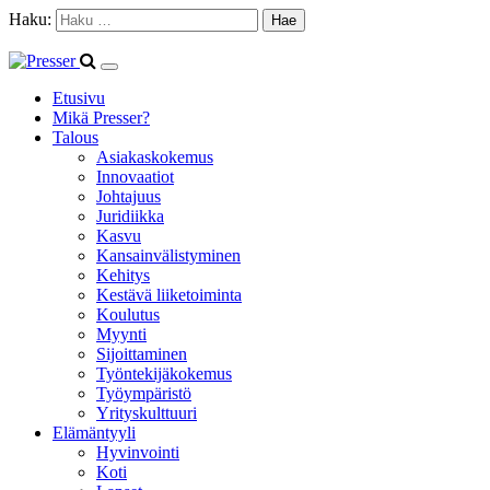
Haku:
Etusivu
Mikä Presser?
Talous
Asiakaskokemus
Innovaatiot
Johtajuus
Juridiikka
Kasvu
Kansainvälistyminen
Kehitys
Kestävä liiketoiminta
Koulutus
Myynti
Sijoittaminen
Työntekijäkokemus
Työympäristö
Yrityskulttuuri
Elämäntyyli
Hyvinvointi
Koti