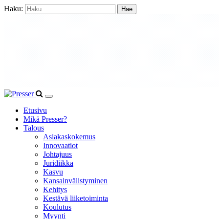
Haku:
Etusivu
Mikä Presser?
Talous
Asiakaskokemus
Innovaatiot
Johtajuus
Juridiikka
Kasvu
Kansainvälistyminen
Kehitys
Kestävä liiketoiminta
Koulutus
Myynti