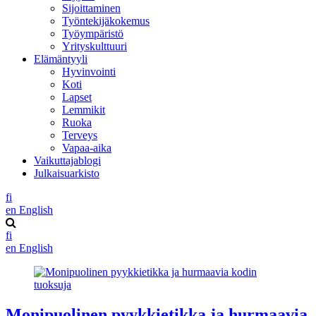
Sijoittaminen
Työntekijäkokemus
Työympäristö
Yrityskulttuuri
Elämäntyyli
Hyvinvointi
Koti
Lapset
Lemmikit
Ruoka
Terveys
Vapaa-aika
Vaikuttajablogi
Julkaisuarkisto
fi
en
English
fi
en
English
Monipuolinen pyykkietikka ja hurmaavia