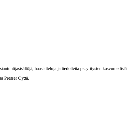
ntuntijasisältöjä, haastatteluja ja tiedotteita pk-yritysten kasvun edist
sa Presser Oy:tä.