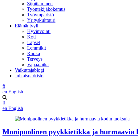
Sijoittaminen
Työntekijäkokemus
Työympäristö
Yrityskulttuuri
Elämäntyyli
Hyvinvointi
Koti
Lapset
Lemmikit
Ruoka
Terveys
Vapaa-aika
Vaikuttajablogi
Julkaisuarkisto
fi
en
English
fi
en
English
Monipuolinen pyykkietikka ja hurmaavia 