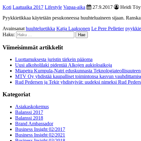
Koti
Laatuaika 2017
Lifestyle
Vapaa-aika
27.9.2017
Heidi Töy
Pyykkietikkaa käytetään pesukoneessa huuhteluaineen sijaan. Ranskal
Avainsanat
huuhteluetikka
Katja Laaksonen
Le Pere Pelletier
pyykkie
Haku:
Viimeisimmät artikkelit
Luottamuksesta juristin tärkein pääoma
Uusi alkoholilaki pidentää Alkojen aukioloaikoja
Miapetra Kumpula-Natri eduskunnasta Teknologiateollisuuteen
MTV Oy yhdistää kaupalliset toimintonsa kasvun vauhdittamis
Rud Pedersen ja Tekir yhdistyivät: uudeksi nimeksi Rud Peder
Kategoriat
Asiakaskokemus
Balanssi 2017
Balanssi 2018
Brand Ambassador
Business Insight 02/2017
Business Insight 02/2021
Business Insight 03/2018