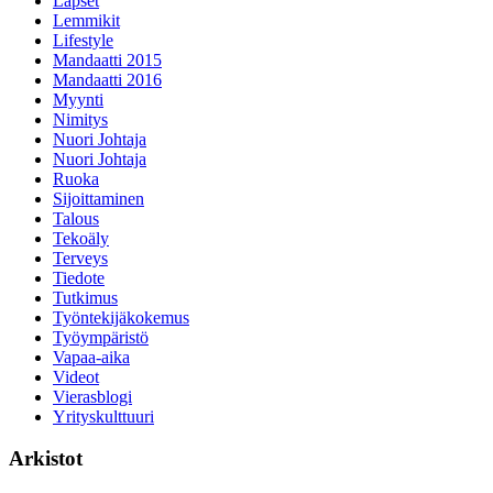
Lapset
Lemmikit
Lifestyle
Mandaatti 2015
Mandaatti 2016
Myynti
Nimitys
Nuori Johtaja
Nuori Johtaja
Ruoka
Sijoittaminen
Talous
Tekoäly
Terveys
Tiedote
Tutkimus
Työntekijäkokemus
Työympäristö
Vapaa-aika
Videot
Vierasblogi
Yrityskulttuuri
Arkistot