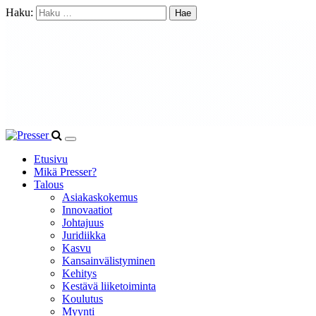
Haku:
Etusivu
Mikä Presser?
Talous
Asiakaskokemus
Innovaatiot
Johtajuus
Juridiikka
Kasvu
Kansainvälistyminen
Kehitys
Kestävä liiketoiminta
Koulutus
Myynti