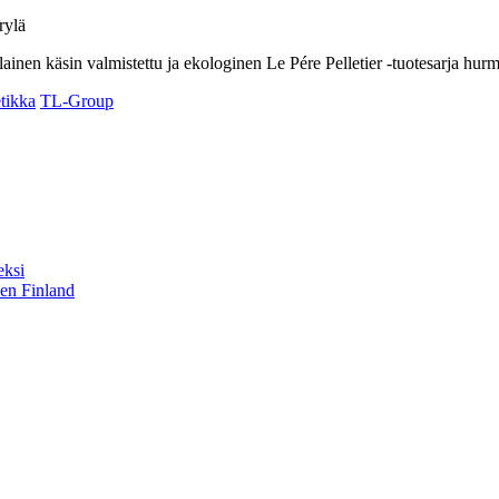
rylä
ainen käsin valmistettu ja ekologinen Le Pére Pelletier -tuotesarja h
tikka
TL-Group
eksi
sen Finland