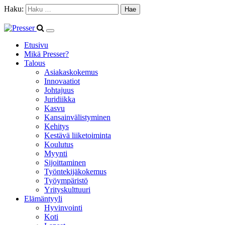
Haku:
Etusivu
Mikä Presser?
Talous
Asiakaskokemus
Innovaatiot
Johtajuus
Juridiikka
Kasvu
Kansainvälistyminen
Kehitys
Kestävä liiketoiminta
Koulutus
Myynti
Sijoittaminen
Työntekijäkokemus
Työympäristö
Yrityskulttuuri
Elämäntyyli
Hyvinvointi
Koti