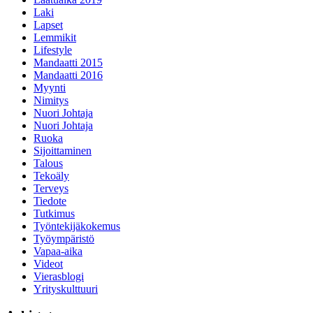
Laki
Lapset
Lemmikit
Lifestyle
Mandaatti 2015
Mandaatti 2016
Myynti
Nimitys
Nuori Johtaja
Nuori Johtaja
Ruoka
Sijoittaminen
Talous
Tekoäly
Terveys
Tiedote
Tutkimus
Työntekijäkokemus
Työympäristö
Vapaa-aika
Videot
Vierasblogi
Yrityskulttuuri