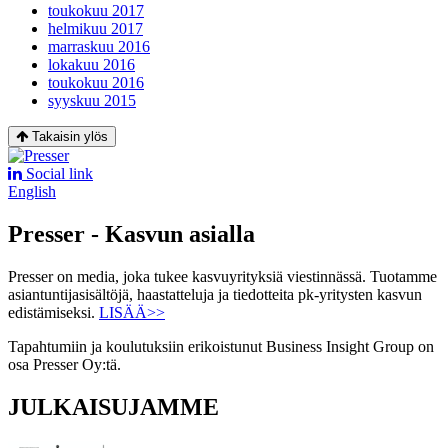
toukokuu 2017
helmikuu 2017
marraskuu 2016
lokakuu 2016
toukokuu 2016
syyskuu 2015
Takaisin ylös
Social link
English
Presser - Kasvun asialla
Presser on media, joka tukee kasvuyrityksiä viestinnässä. Tuotamme
asiantuntijasisältöjä, haastatteluja ja tiedotteita pk-yritysten kasvun
edistämiseksi.
LISÄÄ>>
Tapahtumiin ja koulutuksiin erikoistunut Business Insight Group on
osa Presser Oy:tä.
JULKAISUJAMME