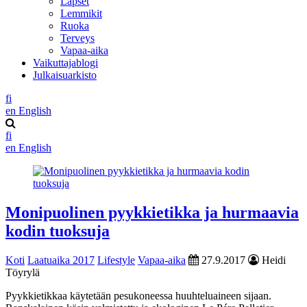
Lapset
Lemmikit
Ruoka
Terveys
Vapaa-aika
Vaikuttajablogi
Julkaisuarkisto
fi
en
English
fi
en
English
Monipuolinen pyykkietikka ja hurmaavia
kodin tuoksuja
Koti
Laatuaika 2017
Lifestyle
Vapaa-aika
27.9.2017
Heidi
Töyrylä
Pyykkietikkaa käytetään pesukoneessa huuhteluaineen sijaan.