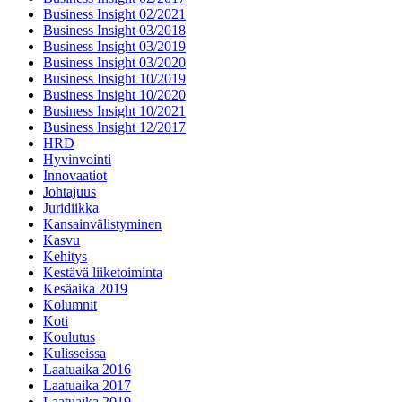
Business Insight 02/2021
Business Insight 03/2018
Business Insight 03/2019
Business Insight 03/2020
Business Insight 10/2019
Business Insight 10/2020
Business Insight 10/2021
Business Insight 12/2017
HRD
Hyvinvointi
Innovaatiot
Johtajuus
Juridiikka
Kansainvälistyminen
Kasvu
Kehitys
Kestävä liiketoiminta
Kesäaika 2019
Kolumnit
Koti
Koulutus
Kulisseissa
Laatuaika 2016
Laatuaika 2017
Laatuaika 2019