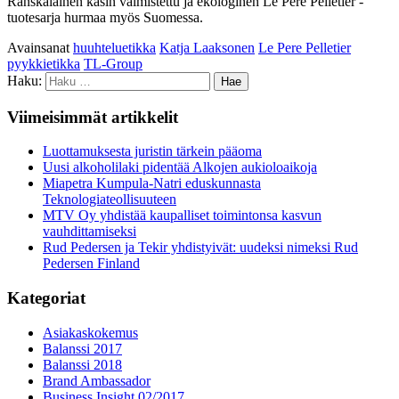
Ranskalainen käsin valmistettu ja ekologinen Le Pére Pelletier -
tuotesarja hurmaa myös Suomessa.
Avainsanat
huuhteluetikka
Katja Laaksonen
Le Pere Pelletier
pyykkietikka
TL-Group
Haku:
Viimeisimmät artikkelit
Luottamuksesta juristin tärkein pääoma
Uusi alkoholilaki pidentää Alkojen aukioloaikoja
Miapetra Kumpula-Natri eduskunnasta
Teknologiateollisuuteen
MTV Oy yhdistää kaupalliset toimintonsa kasvun
vauhdittamiseksi
Rud Pedersen ja Tekir yhdistyivät: uudeksi nimeksi Rud
Pedersen Finland
Kategoriat
Asiakaskokemus
Balanssi 2017
Balanssi 2018
Brand Ambassador
Business Insight 02/2017