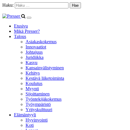
Haku:
Etusivu
Mikä Presser?
Talous
Asiakaskokemus
Innovaatiot
Johtajuus
Juridiikka
Kasvu
Kansainvälistyminen
Kehitys
Kestävä liiketoiminta
Koulutus
Myynti
Sijoittaminen
Työntekijäkokemus
Työympäristö
Yrityskulttuuri
Elämäntyyli
Hyvinvointi
Koti