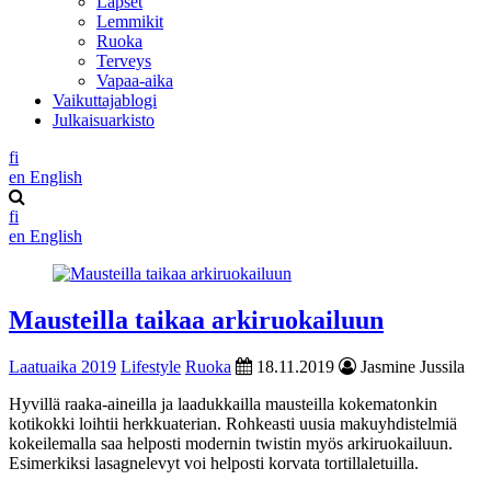
Lapset
Lemmikit
Ruoka
Terveys
Vapaa-aika
Vaikuttajablogi
Julkaisuarkisto
fi
en
English
fi
en
English
Mausteilla taikaa arkiruokailuun
Laatuaika 2019
Lifestyle
Ruoka
18.11.2019
Jasmine Jussila
Hyvillä raaka-aineilla ja laadukkailla mausteilla kokematonkin
kotikokki loihtii herkkuaterian. Rohkeasti uusia makuyhdistelmiä
kokeilemalla saa helposti modernin twistin myös arkiruokailuun.
Esimerkiksi lasagnelevyt voi helposti korvata tortillaletuilla.