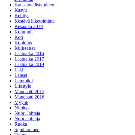
Kansainvälistyminen
Kasvu
Kehitys
Kestävä liiketoiminta
Kesäaika 2019
Kolumnit
Koti
Koulutus
Kulisseissa
Laatuaika 2016
Laatuaika 2017
Laatuaika 2019
Laki
Lapset
Lemmikit
Lifestyle
Mandaatti 2015
Mandaatti 2016
Myynti
Nimitys
Nuori Johtaja
Nuori Johtaja
Ruoka
Sijoittaminen
Talous