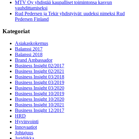
MTV Oy yhdistää kaupalliset toimintonsa kasvun
vauhdittamiseksi
Rud Pedersen ja Tekir yhdistyivät: uudeksi nimeksi Rud
Pedersen Finland
Kategoriat
Asiakaskokemus
Balanssi 2017
Balanssi 2018
Brand Ambassador
Business Insight 02/2017
Business Insight 02/2021
Business Insight 03/2018
Business Insight 03/2019
Business Insight 03/2020
Business Insight 10/2019
Business Insight 10/2020
Business Insight 10/2021
Business Insight 12/2017
HRD
Hyvinvointi
Innovaatiot
Johtajuus
Juridiikka