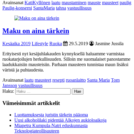
Avainsanat
KatiKyllönen
laatu
maustaminen
mauste
mausteet
paulig
Paulig-konserni
SantaMaria
tahna
vastuullisuus
Maku on aina tärkein
Kesäaika 2019
Lifestyle
Ruoka
29.5.2019
Jasmine Jussila
Erityisesti nyt kesäjuhlakauden kynnyksellä haluamme varmistaa
ruokatarjoilujen herkullisuuden. Silloin me suomalaiset panostamme
laadukkaisiin mausteisiin. Parhaan mausteen tunnistaa maun lisäksi
väristä ja puhtaudesta.
Avainsanat
laatu
mausteet
resepti
ruoanlaitto
Santa Maria
Tom
Jansson
vastuullisuus
Haku:
Viimeisimmät artikkelit
Luottamuksesta juristin tärkein pääoma
Uusi alkoholilaki pidentää Alkojen aukioloaikoja
Miapetra Kumpula-Natri eduskunnasta
Teknologiateollisuuteen