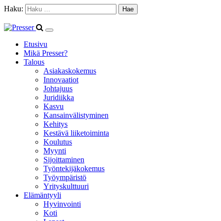
Haku:
Etusivu
Mikä Presser?
Talous
Asiakaskokemus
Innovaatiot
Johtajuus
Juridiikka
Kasvu
Kansainvälistyminen
Kehitys
Kestävä liiketoiminta
Koulutus
Myynti
Sijoittaminen
Työntekijäkokemus
Työympäristö
Yrityskulttuuri
Elämäntyyli
Hyvinvointi
Koti