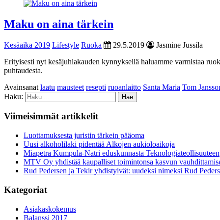
Maku on aina tärkein
Kesäaika 2019
Lifestyle
Ruoka
29.5.2019
Jasmine Jussila
Erityisesti nyt kesäjuhlakauden kynnyksellä haluamme varmistaa ruoka
puhtaudesta.
Avainsanat
laatu
mausteet
resepti
ruoanlaitto
Santa Maria
Tom Jansso
Haku:
Viimeisimmät artikkelit
Luottamuksesta juristin tärkein pääoma
Uusi alkoholilaki pidentää Alkojen aukioloaikoja
Miapetra Kumpula-Natri eduskunnasta Teknologiateollisuuteen
MTV Oy yhdistää kaupalliset toimintonsa kasvun vauhdittamis
Rud Pedersen ja Tekir yhdistyivät: uudeksi nimeksi Rud Peder
Kategoriat
Asiakaskokemus
Balanssi 2017