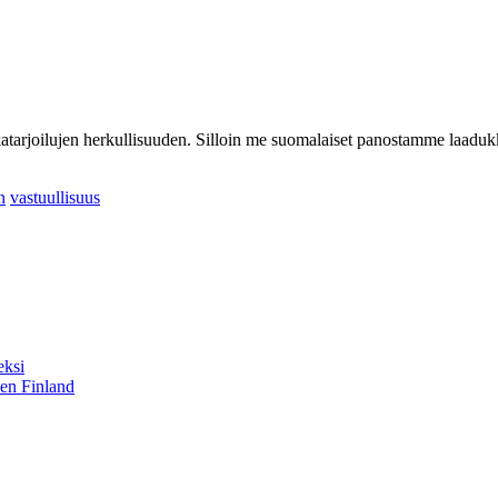
tarjoilujen herkullisuuden. Silloin me suomalaiset panostamme laadukka
n
vastuullisuus
eksi
sen Finland