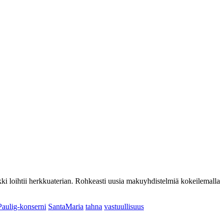
kki loihtii herkkuaterian. Rohkeasti uusia makuyhdistelmiä kokeilemall
Paulig-konserni
SantaMaria
tahna
vastuullisuus