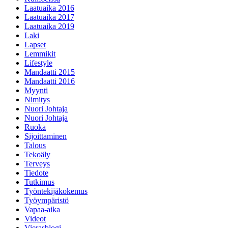
Laatuaika 2016
Laatuaika 2017
Laatuaika 2019
Laki
Lapset
Lemmikit
Lifestyle
Mandaatti 2015
Mandaatti 2016
Myynti
Nimitys
Nuori Johtaja
Nuori Johtaja
Ruoka
Sijoittaminen
Talous
Tekoäly
Terveys
Tiedote
Tutkimus
Työntekijäkokemus
Työympäristö
Vapaa-aika
Videot
Vierasblogi