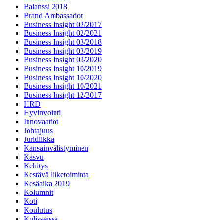
Balanssi 2018
Brand Ambassador
Business Insight 02/2017
Business Insight 02/2021
Business Insight 03/2018
Business Insight 03/2019
Business Insight 03/2020
Business Insight 10/2019
Business Insight 10/2020
Business Insight 10/2021
Business Insight 12/2017
HRD
Hyvinvointi
Innovaatiot
Johtajuus
Juridiikka
Kansainvälistyminen
Kasvu
Kehitys
Kestävä liiketoiminta
Kesäaika 2019
Kolumnit
Koti
Koulutus
Kulisseissa