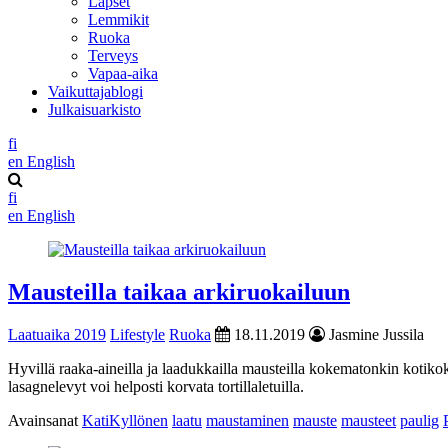
Lapset
Lemmikit
Ruoka
Terveys
Vapaa-aika
Vaikuttajablogi
Julkaisuarkisto
fi
en
English
fi
en
English
Mausteilla taikaa arkiruokailuun
Laatuaika 2019
Lifestyle
Ruoka
18.11.2019
Jasmine Jussila
Hyvillä raaka-aineilla ja laadukkailla mausteilla kokematonkin kotiko
lasagnelevyt voi helposti korvata tortillaletuilla.
Avainsanat
KatiKyllönen
laatu
maustaminen
mauste
mausteet
paulig