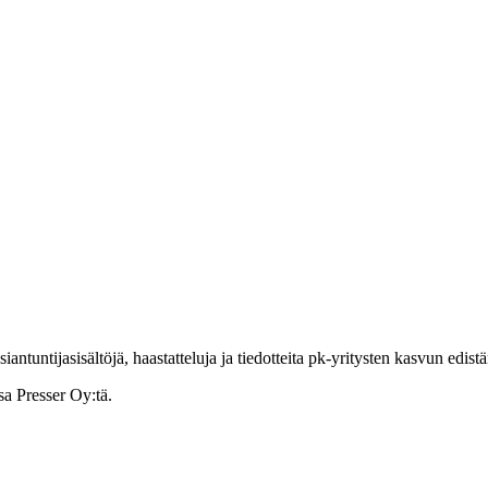
ntuntijasisältöjä, haastatteluja ja tiedotteita pk-yritysten kasvun edist
sa Presser Oy:tä.