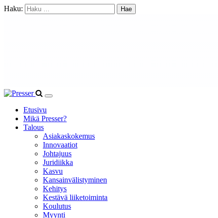
Haku:
Etusivu
Mikä Presser?
Talous
Asiakaskokemus
Innovaatiot
Johtajuus
Juridiikka
Kasvu
Kansainvälistyminen
Kehitys
Kestävä liiketoiminta
Koulutus
Myynti