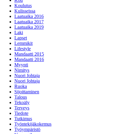
Koti
Koulutus
Kulisseissa
Laatuaika 2016
Laatuaika 2017
Laatuaika 2019
Laki
Lapset
Lemmikit
Lifestyle
Mandaatti 2015
Mandaatti 2016
Myynti
Nimitys
Nuori Johtaja
Nuori Johtaja
Ruoka
Sijoittaminen
Talous
Tekoäly
Terveys
Tiedote
Tutkimus
Työntekijäkokemus
Työympäristö