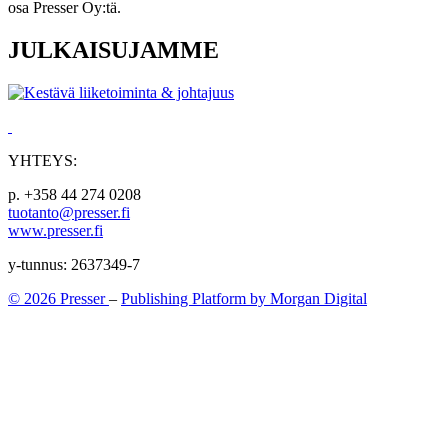
osa Presser Oy:tä.
JULKAISUJAMME
YHTEYS:
p. +358 44 274 0208
tuotanto@presser.fi
www.presser.fi
y-tunnus: 2637349-7
© 2026 Presser
–
Publishing Platform by Morgan Digital