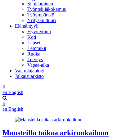
Sijoittaminen
Työntekijäkokemus
Työympäristö
Yrityskulttuuri
Elämäntyyli
Hyvinvointi
Koti
Lapset
Lemmikit
Ruoka
Terveys
Vapaa-aika
Vaikuttajablogi
Julkaisuarkisto
fi
en
English
fi
en
English
Mausteilla taikaa arkiruokailuun