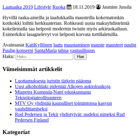
Laatuaika 2019
Lifestyle
Ruoka
18.11.2019
Jasmine Jussila
Hyvillä raaka-aineilla ja laadukkailla mausteilla kokematonkin
kotikokki loihtii herkkuaterian. Rohkeasti uusia makuyhdistelmiä
kokeilemalla saa helposti modernin twistin myös arkiruokailuun.
Esimerkiksi lasagnelevyt voi helposti korvata tortillaletuilla.
Avainsanat
KatiKyllönen
laatu
maustaminen
mauste
mausteet
paulig
Paulig-konserni
SantaMaria
tahna
vastuullisuus
Haku:
Viimeisimmät artikkelit
Luottamuksesta juristin tärkein pääoma
Uusi alkoholilaki pidentää Alkojen aukioloaikoja
Miapetra Kumpula-Natri eduskunnasta
Teknologiateollisuuteen
MTV Oy yhdistää kaupalliset toimintonsa kasvun
vauhdittamiseksi
Rud Pedersen ja Tekir yhdistyivät: uudeksi nimeksi Rud
Pedersen Finland
Kategoriat