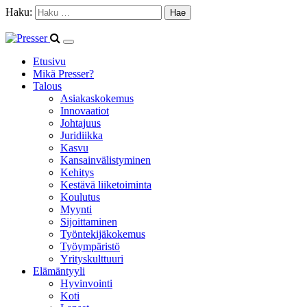
Haku:
Etusivu
Mikä Presser?
Talous
Asiakaskokemus
Innovaatiot
Johtajuus
Juridiikka
Kasvu
Kansainvälistyminen
Kehitys
Kestävä liiketoiminta
Koulutus
Myynti
Sijoittaminen
Työntekijäkokemus
Työympäristö
Yrityskulttuuri
Elämäntyyli
Hyvinvointi
Koti