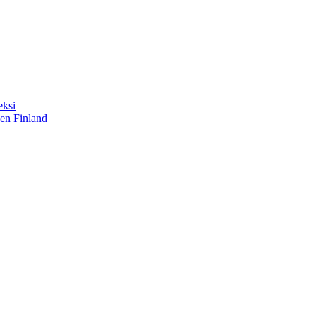
eksi
sen Finland