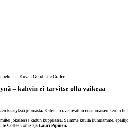
n unelmia. - Kuvat: Good Life Coffee
ynä – kahvin ei tarvitse olla vaikeaa
ten käsityksiä juomasta. Kahvilan ovet avattiin ensimmäisen kerran hu
miltei jokaisessa kadun kuppilassa. Saimme kuulla kunniamme, epäilijöi
Life Coffeen omistaja
Lauri Pipinen
.