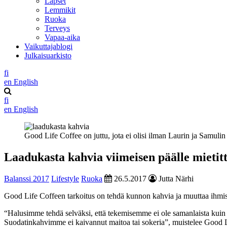
Lapset
Lemmikit
Ruoka
Terveys
Vapaa-aika
Vaikuttajablogi
Julkaisuarkisto
fi
en
English
fi
en
English
Good Life Coffee on juttu, jota ei olisi ilman Laurin ja Samuli
Laadukasta kahvia viimeisen päälle mietitt
Balanssi 2017
Lifestyle
Ruoka
26.5.2017
Jutta Närhi
Good Life Coffeen tarkoitus on tehdä kunnon kahvia ja muuttaa ihmis
“Halusimme tehdä selväksi, että tekemisemme ei ole samanlaista kuin 
Suodatinkahvimme ei kaivannut maitoa tai sokeria”, muistelee Good 