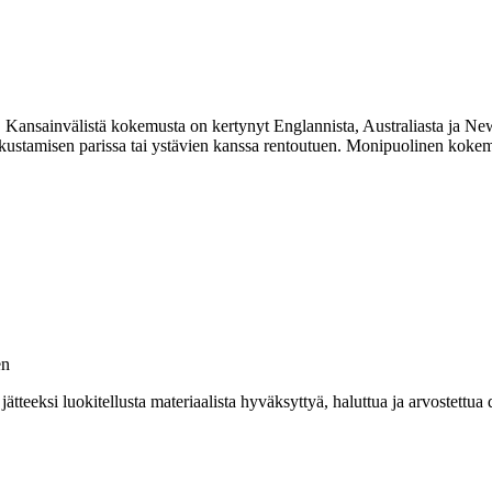
. Kansainvälistä kokemusta on kertynyt Englannista, Australiasta ja 
kustamisen parissa tai ystävien kanssa rentoutuen. Monipuolinen koke
en
teeksi luokitellusta materiaalista hyväksyttyä, haluttua ja arvostettua