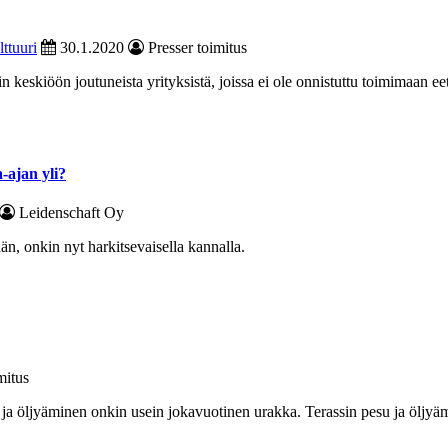
lttuuri
30.1.2020
Presser toimitus
in keskiöön joutuneista yrityksistä, joissa ei ole onnistuttu toimimaan e
a-ajan yli?
Leidenschaft Oy
ään, onkin nyt harkitsevaisella kannalla.
mitus
esu ja öljyäminen onkin usein jokavuotinen urakka. Terassin pesu ja öljy