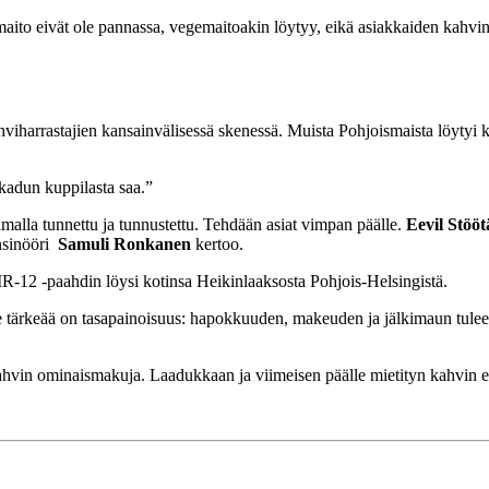
aito eivät ole pannassa, vegemaitoakin löytyy, eikä asiakkaiden kahvin
harrastajien kansainvälisessä skenessä. Muista Pohjoismaista löytyi ka
 kadun kuppilasta saa.”
lmalla tunnettu ja tunnustettu. Tehdään asiat vimpan päälle.
Eevil Stööt
insinööri
Samuli Ronkanen
kertoo.
IR-12 -paahdin löysi kotinsa Heikinlaaksosta Pohjois-Helsingistä.
ulle tärkeää on tasapainoisuus: hapokkuuden, makeuden ja jälkimaun tulee
hvin ominaismakuja. Laadukkaan ja viimeisen päälle mietityn kahvin ei 