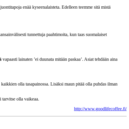
juontitapoja enää kyseenalaisteta. Edelleen teemme sitä mistä
nsainvälisesti tunnettuja paahtimoita, kun taas suomalaiset
ä
vapaasti lainaten ’ei duunata mitään paskaa’. Asiat tehdään aina
 kaikkien olla tasapainossa. Lisäksi maun pitää olla puhdas ilman
tarvitse olla vaikeaa.
http://www.goodlifecoffee.fi/