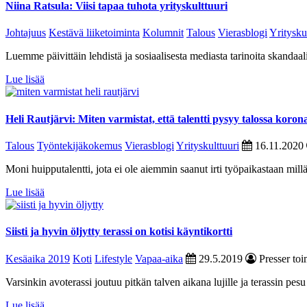
Niina Ratsula: Viisi tapaa tuhota yrityskulttuuri
Johtajuus
Kestävä liiketoiminta
Kolumnit
Talous
Vierasblogi
Yritysku
Luemme päivittäin lehdistä ja sosiaalisesta mediasta tarinoita skandaal
Lue lisää
Heli Rautjärvi: Miten varmistat, että talentti pysyy talossa koron
Talous
Työntekijäkokemus
Vierasblogi
Yrityskulttuuri
16.11.2020
Moni huipputalentti, jota ei ole aiemmin saanut irti työpaikastaan mill
Lue lisää
Siisti ja hyvin öljytty terassi on kotisi käyntikortti
Kesäaika 2019
Koti
Lifestyle
Vapaa-aika
29.5.2019
Presser toi
Varsinkin avoterassi joutuu pitkän talven aikana lujille ja terassin p
Lue lisää