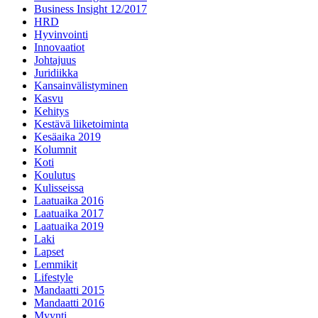
Business Insight 12/2017
HRD
Hyvinvointi
Innovaatiot
Johtajuus
Juridiikka
Kansainvälistyminen
Kasvu
Kehitys
Kestävä liiketoiminta
Kesäaika 2019
Kolumnit
Koti
Koulutus
Kulisseissa
Laatuaika 2016
Laatuaika 2017
Laatuaika 2019
Laki
Lapset
Lemmikit
Lifestyle
Mandaatti 2015
Mandaatti 2016
Myynti