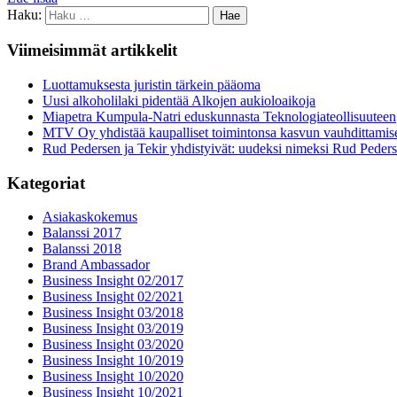
Haku:
Viimeisimmät artikkelit
Luottamuksesta juristin tärkein pääoma
Uusi alkoholilaki pidentää Alkojen aukioloaikoja
Miapetra Kumpula-Natri eduskunnasta Teknologiateollisuuteen
MTV Oy yhdistää kaupalliset toimintonsa kasvun vauhdittamis
Rud Pedersen ja Tekir yhdistyivät: uudeksi nimeksi Rud Peder
Kategoriat
Asiakaskokemus
Balanssi 2017
Balanssi 2018
Brand Ambassador
Business Insight 02/2017
Business Insight 02/2021
Business Insight 03/2018
Business Insight 03/2019
Business Insight 03/2020
Business Insight 10/2019
Business Insight 10/2020
Business Insight 10/2021