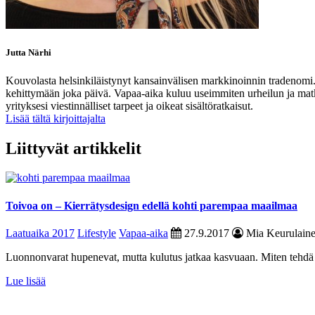
Jutta Närhi
Kouvolasta helsinkiläistynyt kansainvälisen markkinoinnin tradenomi
kehittymään joka päivä. Vapaa-aika kuluu useimmiten urheilun ja mat
yrityksesi viestinnälliset tarpeet ja oikeat sisältöratkaisut.
Lisää tältä kirjoittajalta
Liittyvät artikkelit
Toivoa on – Kierrätysdesign edellä kohti parempaa maailmaa
Laatuaika 2017
Lifestyle
Vapaa-aika
27.9.2017
Mia Keurulain
Luonnonvarat hupenevat, mutta kulutus jatkaa kasvuaan. Miten tehdä jät
Lue lisää