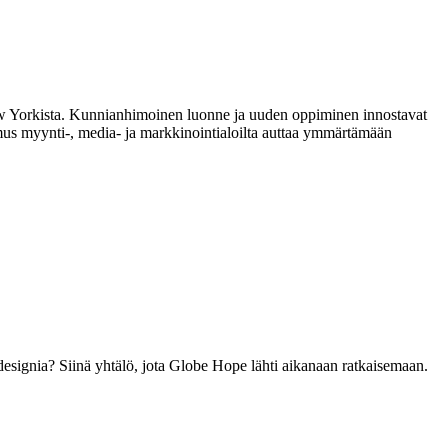
New Yorkista. Kunnianhimoinen luonne ja uuden oppiminen innostavat
mus myynti-, media- ja markkinointialoilta auttaa ymmärtämään
 designia? Siinä yhtälö, jota Globe Hope lähti aikanaan ratkaisemaan.