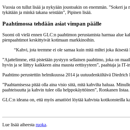
Vuosia on tullut lisää ja nykyään joustoakin on enemmän. ”Sokeri ja m
tykätään ja minkä takana seistään”, Pipinen lisää.
Paahtimossa tehdään asiat vimpan päälle
Suomi oli vielä ennen GLC:n paahtimon perustamista harmaa alue kahvi
pienpaahtimot keskittyivät kotimaan markkinoihin.
“Kahvi, jota teemme ei ole samaa kuin mitä miltei joka ikisestä
”Ajattelimme, että pistetään pystyyn sellainen paahtimo, joka on maai
hyvin ja se liittyy kaikkeen aina mausta eettisyyteen”, paahtaja ja IT-
Paahtimo perustettiin helmikuussa 2014 ja uutuudenkiiltävä Diedrich 
”Paahtamisessa pitää olla aina visio siitä, mitä kahvilta haluaa. Min
paahteisuutta ja kahvin tulee olla helppokäyttöinen”, Ronkanen listaa.
GLC:n ideana on, että myös amatööri löytää kahvista kotikonsteilla ka
Lue lisää aiheesta
ruoka
.