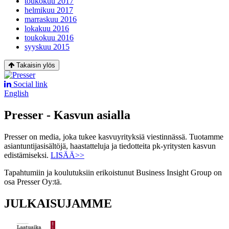
toukokuu 2017
helmikuu 2017
marraskuu 2016
lokakuu 2016
toukokuu 2016
syyskuu 2015
Takaisin ylös
Social link
English
Presser - Kasvun asialla
Presser on media, joka tukee kasvuyrityksiä viestinnässä. Tuotamme
asiantuntijasisältöjä, haastatteluja ja tiedotteita pk-yritysten kasvun
edistämiseksi.
LISÄÄ>>
Tapahtumiin ja koulutuksiin erikoistunut Business Insight Group on
osa Presser Oy:tä.
JULKAISUJAMME