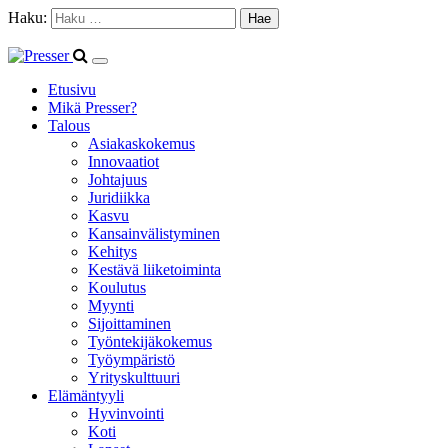
Haku:
Etusivu
Mikä Presser?
Talous
Asiakaskokemus
Innovaatiot
Johtajuus
Juridiikka
Kasvu
Kansainvälistyminen
Kehitys
Kestävä liiketoiminta
Koulutus
Myynti
Sijoittaminen
Työntekijäkokemus
Työympäristö
Yrityskulttuuri
Elämäntyyli
Hyvinvointi
Koti