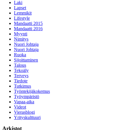
Laki
Lapset
Lemmikit
Lifestyle
Mandaatti 2015
Mandaatti 2016
Myynti
Nimitys
Nuori Johtaja
Nuori Johtaja
Ruoka
Sijoittaminen
Talous
Tekoäly
Terveys
Tiedote
Tutkimus
Työntekijäkokemus
Työympäristö
Vapaa-aika
Videot
Vierasblogi
Yrityskulttuuri
Arkistot