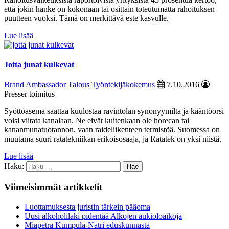
että jokin hanke on kokonaan tai osittain toteutumatta rahoituksen
puutteen vuoksi. Tämä on merkittävä este kasvulle.
Lue lisää
Jotta junat kulkevat
Brand Ambassador
Talous
Työntekijäkokemus
7.10.2016
Presser toimitus
Syöttöasema saattaa kuulostaa ravintolan synonyymilta ja kääntöorsi
voisi viitata kanalaan. Ne eivät kuitenkaan ole horecan tai
kananmunatuotannon, vaan raideliikenteen termistöä. Suomessa on
muutama suuri ratatekniikan erikoisosaaja, ja Ratatek on yksi niistä.
Lue lisää
Haku:
Viimeisimmät artikkelit
Luottamuksesta juristin tärkein pääoma
Uusi alkoholilaki pidentää Alkojen aukioloaikoja
Miapetra Kumpula-Natri eduskunnasta