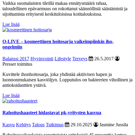
Vaikka suomalaisten tileillä makaa ennätysmäärä rahaa,
taloudellinen epävarmuus on rokottanut säännöllistä säästämistä ja
sijoittamista erityisesti keskituloisissa kotitalouksissa.
Lue lisää
O-LIVE – kosmeettinen hoitosarja vaikeimpiinkin iho-
ongelmiin
Balanssi 2017
Hyvinvointi
Lifestyle
Terveys
26.5.2017
Presser toimitus
Kuvittele ihonhoitosarja, joka yhdistää aktiivisen hapen ja
luonnonmukaisen kasviöljyn. Lopputulos on bakteerien vihollinen ja
antioksidanttien ystävä.
Lue lisää
Rahoitushaasteet hidastavat pk-yritysten kasvua
Kasvu
Kehitys
Talous
Tutkimus
29.10.2025
Jasmine Jussila
Rahoitusvaikeuksista raportoivista yrityksistä 45 prosenttia kertoo,