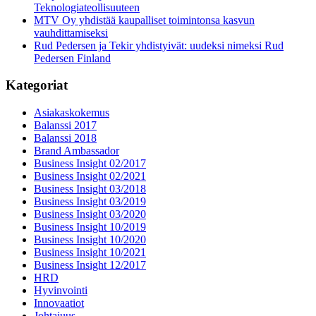
Teknologiateollisuuteen
MTV Oy yhdistää kaupalliset toimintonsa kasvun
vauhdittamiseksi
Rud Pedersen ja Tekir yhdistyivät: uudeksi nimeksi Rud
Pedersen Finland
Kategoriat
Asiakaskokemus
Balanssi 2017
Balanssi 2018
Brand Ambassador
Business Insight 02/2017
Business Insight 02/2021
Business Insight 03/2018
Business Insight 03/2019
Business Insight 03/2020
Business Insight 10/2019
Business Insight 10/2020
Business Insight 10/2021
Business Insight 12/2017
HRD
Hyvinvointi
Innovaatiot
Johtajuus