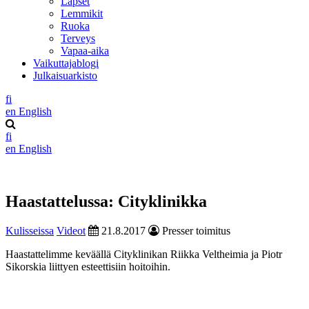
Lapset
Lemmikit
Ruoka
Terveys
Vapaa-aika
Vaikuttajablogi
Julkaisuarkisto
fi
en
English
fi
en
English
Haastattelussa: Cityklinikka
Kulisseissa
Videot
21.8.2017
Presser toimitus
Haastattelimme keväällä Cityklinikan Riikka Veltheimia ja Piotr
Sikorskia liittyen esteettisiin hoitoihin.