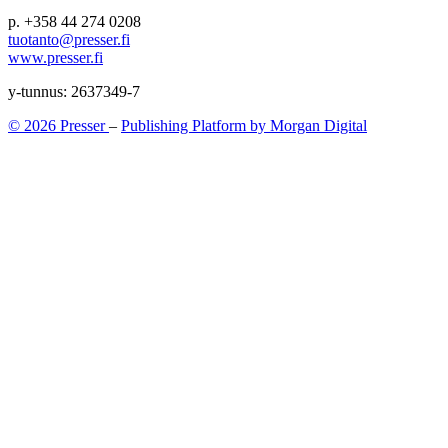
p. +358 44 274 0208
tuotanto@presser.fi
www.presser.fi
y-tunnus: 2637349-7
© 2026 Presser
–
Publishing Platform by Morgan Digital