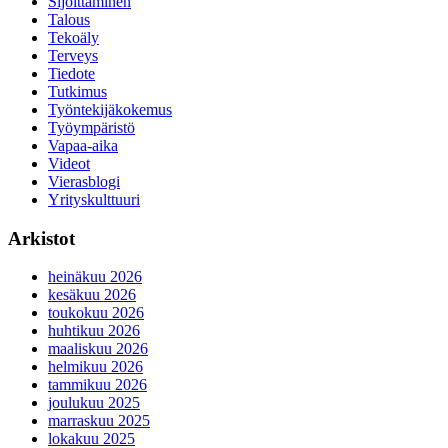
Sijoittaminen
Talous
Tekoäly
Terveys
Tiedote
Tutkimus
Työntekijäkokemus
Työympäristö
Vapaa-aika
Videot
Vierasblogi
Yrityskulttuuri
Arkistot
heinäkuu 2026
kesäkuu 2026
toukokuu 2026
huhtikuu 2026
maaliskuu 2026
helmikuu 2026
tammikuu 2026
joulukuu 2025
marraskuu 2025
lokakuu 2025