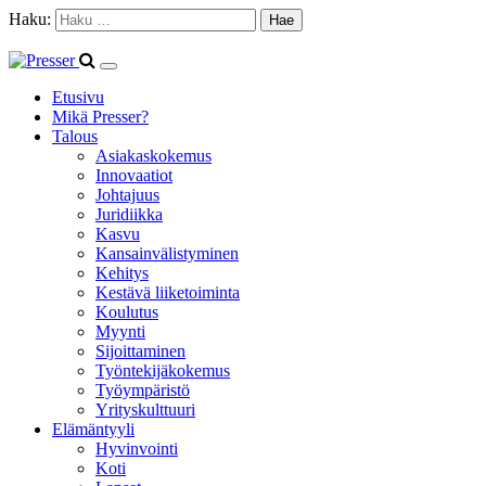
Haku:
Etusivu
Mikä Presser?
Talous
Asiakaskokemus
Innovaatiot
Johtajuus
Juridiikka
Kasvu
Kansainvälistyminen
Kehitys
Kestävä liiketoiminta
Koulutus
Myynti
Sijoittaminen
Työntekijäkokemus
Työympäristö
Yrityskulttuuri
Elämäntyyli
Hyvinvointi
Koti