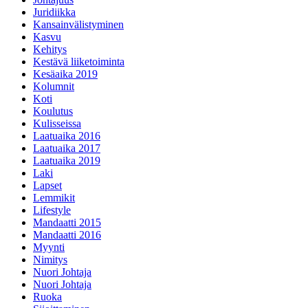
Juridiikka
Kansainvälistyminen
Kasvu
Kehitys
Kestävä liiketoiminta
Kesäaika 2019
Kolumnit
Koti
Koulutus
Kulisseissa
Laatuaika 2016
Laatuaika 2017
Laatuaika 2019
Laki
Lapset
Lemmikit
Lifestyle
Mandaatti 2015
Mandaatti 2016
Myynti
Nimitys
Nuori Johtaja
Nuori Johtaja
Ruoka