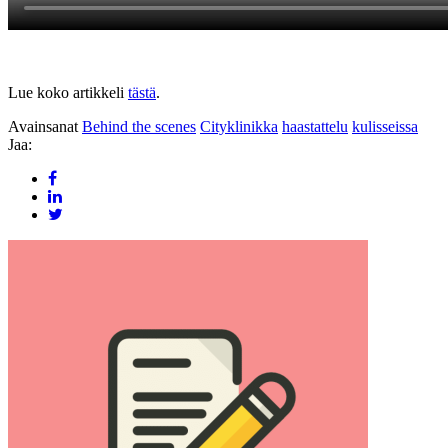
Lue koko artikkeli
tästä
.
Avainsanat
Behind the scenes
Cityklinikka
haastattelu
kulisseissa
Jaa: