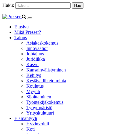
Haku:
Etusivu
Mikä Presser?
Talous
Asiakaskokemus
Innovaatiot
Johtajuus
Juridiikka
Kasvu
Kansainvälistyminen
Kehitys
Kestävä liiketoiminta
Koulutus
Myynti
Sijoittaminen
Työntekijäkokemus
Työympäristö
Yrityskulttuuri
Elämäntyyli
Hyvinvointi
Koti