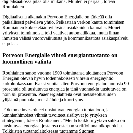
digitalisaatiossa pitää olla mukana. Muuten ei pärjää”, toteaa
Rouhiainen.
Digitaalisena aikanakin Porvoon Energialle on tärkeää olla
paikallisesti palveleva yhtiö. Pelkästään verkon kautta toimimisen.
Rouhiainen kokee etäännyttävänä asiakkaiden kannalta. Monet
yrityksen toiminnoista toki vaativat automatiikkaa, mutta ilman
ihmisten välistä vuorovaikutusta ja kommunikaatiota asiakaspalvelu
ei pelaa.
Porvoon Energialle vihreä energiantuotanto on
luonnollinen valinta
Rouhiainen sanoo vuonna 1900 toimintansa aloittaneen Porvoon
Energian olevan hyvin todennäköisesti vihrein energiayhtiö
kokoluokassaan. Kaksi vuotta sitten Porvoon energiatuotannosta 99
prosenttia oli uusiutuvaa energiaa ja tänä vuonnakin uusiutuvaa on
noin 98 prosenttia. Pääenergialähteitä ovat metsäteollisuuden
ylijäämä puuhake; metsätähde ja kuori yms.
”Olemme investoineet uusiutuvan energian tuotantoon, ja
kunnianhimoiset vihreät tavoitteet sisältyvät jo yrityksen
strategiaan”, toteaa Rouhiainen. ”Meillä kaikki myytävä sähkö on
uusiutuvaa energiaa, josta osa ostetaan sertifioituna ulkopuolelta.
Tolkkisten tuotantolaitoksessa tuotamme Suomen