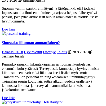
26.2.2020
Jasmine Jussila
Suomen vanhin pankki­ryhmittymä, Säästöpankki, elää todeksi
lupaustaan olla ihmisen kokoinen ja arjessa helposti lähestyttävä
pankki, joka pitää aktiivisesti huolta asiakkaidensa taloudellisesta
hyvinvoinnista.
Lue lisää
Sinustako liikunnan ammattilainen?
Balanssi 2018
Hyvinvointi
Lifestyle
Talous
28.8.2018
Jasmine Jussila
Puraisiko sinuakin liikuntakärpänen ja huomaat kuntoilevasi
enemmän kuin ystäväsi? Terveydestä, kunnosta ja hyvinvoinnista
kiinnostuneena voit ehkä liikuttaa itsesi lisäksi myös muita.
Trainer4You on personal training -osaamisen uranuurtajayritys.
Toimialan suurin kouluttaja auttaa alkuun uudelle uralle sekä
kannustaa liikunta- ja terveysalan ammattilaisia erikoistumaan
jatkokoulutusten kautta.
Lue lisää