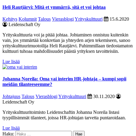
Heli Rautjärvi: Mitä et ymmärrä, sitä et voi johtaa
Kehitys
Kolumnit
Talous
Vierasblogi
Yrityskulttuuri
15.6.2020
Leidenschaft Oy
Yrityskulttuuria voi ja pitää johtaa. Johtaminen onnistuu kuitenkin
vain, jos ymmärtää konkretian ja yhteyden arjen tekemiseen, sanoo
yrityskulttuurimuotoilija Heli Rautjärvi. Pahimmillaan tiedostamaton
kulttuuri tuhoaa mahdollisuudet päästä yrityksen tavoitteisiin.
Lue lisää
Johanna Noreila: Oma vai interim HR-johtaja – kumpi sopii
meidän tilanteeseemme?
Johtajuus
Talous
Vierasblogi
Yrityskulttuuri
30.11.2020
Leidenschaft Oy
Yrityskulttuuritoimisto Leidenschaftin Johanna Noreila listasi
tyypillisimmät tilanteet, joissa HR-johtajan tarvetta puntaroidaan.
Lue lisää
Haku: