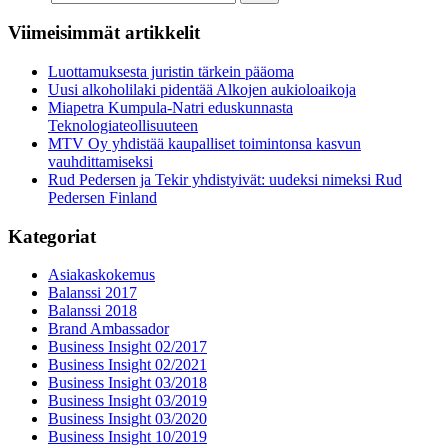
Viimeisimmät artikkelit
Luottamuksesta juristin tärkein pääoma
Uusi alkoholilaki pidentää Alkojen aukioloaikoja
Miapetra Kumpula-Natri eduskunnasta
Teknologiateollisuuteen
MTV Oy yhdistää kaupalliset toimintonsa kasvun
vauhdittamiseksi
Rud Pedersen ja Tekir yhdistyivät: uudeksi nimeksi Rud
Pedersen Finland
Kategoriat
Asiakaskokemus
Balanssi 2017
Balanssi 2018
Brand Ambassador
Business Insight 02/2017
Business Insight 02/2021
Business Insight 03/2018
Business Insight 03/2019
Business Insight 03/2020
Business Insight 10/2019