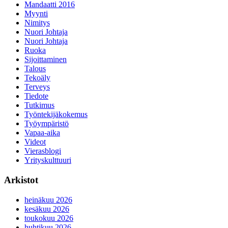
Mandaatti 2016
Myynti
Nimitys
Nuori Johtaja
Nuori Johtaja
Ruoka
Sijoittaminen
Talous
Tekoäly
Terveys
Tiedote
Tutkimus
Työntekijäkokemus
Työympäristö
Vapaa-aika
Videot
Vierasblogi
Yrityskulttuuri
Arkistot
heinäkuu 2026
kesäkuu 2026
toukokuu 2026
huhtikuu 2026