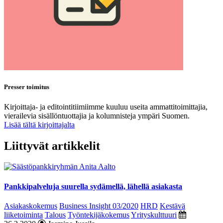
Presser toimitus
Kirjoittaja- ja editointitiimiimme kuuluu useita ammattitoimittajia,
vierailevia sisällöntuottajia ja kolumnisteja ympäri Suomen.
Lisää tältä kirjoittajalta
Liittyvät artikkelit
Pankkipalveluja suurella sydämellä, lähellä asiakasta
Asiakaskokemus
Business Insight 03/2020
HRD
Kestävä
liiketoiminta
Talous
Työntekijäkokemus
Yrityskulttuuri