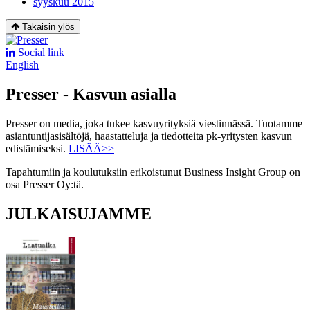
syyskuu 2015
Takaisin ylös
Social link
English
Presser - Kasvun asialla
Presser on media, joka tukee kasvuyrityksiä viestinnässä. Tuotamme
asiantuntijasisältöjä, haastatteluja ja tiedotteita pk-yritysten kasvun
edistämiseksi.
LISÄÄ>>
Tapahtumiin ja koulutuksiin erikoistunut Business Insight Group on
osa Presser Oy:tä.
JULKAISUJAMME