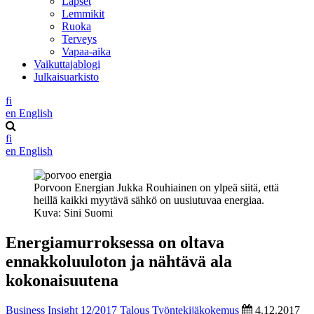
Lapset
Lemmikit
Ruoka
Terveys
Vapaa-aika
Vaikuttajablogi
Julkaisuarkisto
fi
en
English
fi
en
English
Porvoon Energian Jukka Rouhiainen on ylpeä siitä, että
heillä kaikki myytävä sähkö on uusiutuvaa energiaa.
Kuva: Sini Suomi
Energiamurroksessa on oltava
ennakkoluuloton ja nähtävä ala
kokonaisuutena
Business Insight 12/2017
Talous
Työntekijäkokemus
4.12.2017