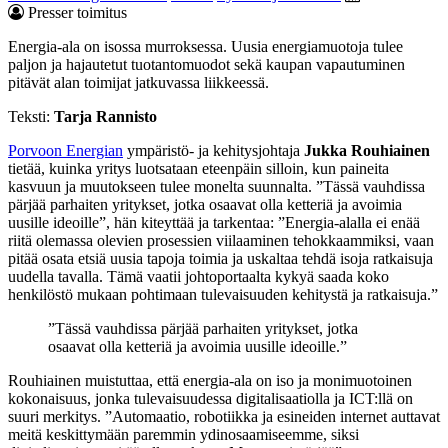
Presser toimitus
Energia-ala on isossa murroksessa. Uusia energiamuotoja tulee
paljon ja hajautetut tuotantomuodot sekä kaupan vapautuminen
pitävät alan toimijat jatkuvassa liikkeessä.
Teksti:
Tarja Rannisto
Porvoon Energian
ympäristö- ja kehitysjohtaja
Jukka Rouhiainen
tietää, kuinka yritys luotsataan eteenpäin silloin, kun paineita
kasvuun ja muutokseen tulee monelta suunnalta. ”Tässä vauhdissa
pärjää parhaiten yritykset, jotka osaavat olla ketteriä ja avoimia
uusille ideoille”, hän kiteyttää ja tarkentaa: ”Energia-alalla ei enää
riitä olemassa olevien prosessien viilaaminen tehokkaammiksi, vaan
pitää osata etsiä uusia tapoja toimia ja uskaltaa tehdä isoja ratkaisuja
uudella tavalla. Tämä vaatii johtoportaalta kykyä saada koko
henkilöstö mukaan pohtimaan tulevaisuuden kehitystä ja ratkaisuja.”
”Tässä vauhdissa pärjää parhaiten yritykset, jotka
osaavat olla ketteriä ja avoimia uusille ideoille.”
Rouhiainen muistuttaa, että energia-ala on iso ja monimuotoinen
kokonaisuus, jonka tulevaisuudessa digitalisaatiolla ja ICT:llä on
suuri merkitys. ”Automaatio, robotiikka ja esineiden internet auttavat
meitä keskittymään paremmin ydinosaamiseemme, siksi