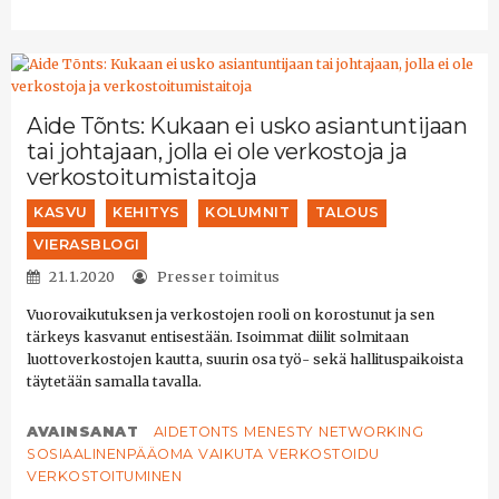
Aide Tõnts: Kukaan ei usko asiantuntijaan
tai johtajaan, jolla ei ole verkostoja ja
verkostoitumistaitoja
KASVU
KEHITYS
KOLUMNIT
TALOUS
VIERASBLOGI
21.1.2020
Presser toimitus
Vuorovaikutuksen ja verkostojen rooli on korostunut ja sen
tärkeys kasvanut entisestään. Isoimmat diilit solmitaan
luottoverkostojen kautta, suurin osa työ- sekä hallituspaikoista
täytetään samalla tavalla.
AVAINSANAT
AIDETONTS
MENESTY
NETWORKING
SOSIAALINENPÄÄOMA
VAIKUTA
VERKOSTOIDU
VERKOSTOITUMINEN