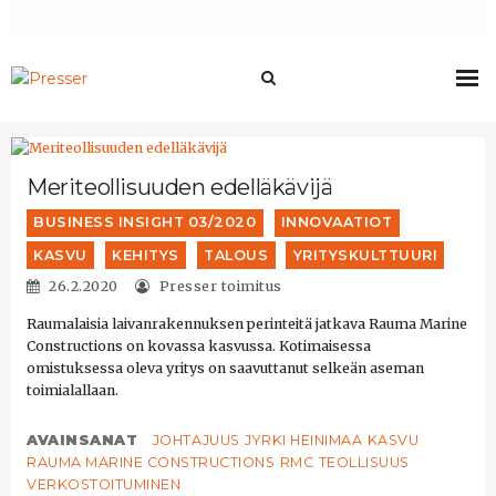
Meriteollisuuden edelläkävijä
BUSINESS INSIGHT 03/2020
INNOVAATIOT
KASVU
KEHITYS
TALOUS
YRITYSKULTTUURI
26.2.2020
Presser toimitus
Raumalaisia laivanrakennuksen perinteitä jatkava Rauma Marine
Constructions on kovassa kasvussa. Kotimaisessa
omistuksessa oleva yritys on saavuttanut selkeän aseman
toimialallaan.
AVAINSANAT
JOHTAJUUS
JYRKI HEINIMAA
KASVU
RAUMA MARINE CONSTRUCTIONS
RMC
TEOLLISUUS
VERKOSTOITUMINEN