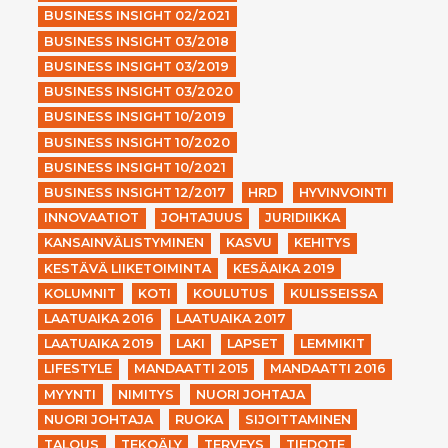
BUSINESS INSIGHT 02/2021
BUSINESS INSIGHT 03/2018
BUSINESS INSIGHT 03/2019
BUSINESS INSIGHT 03/2020
BUSINESS INSIGHT 10/2019
BUSINESS INSIGHT 10/2020
BUSINESS INSIGHT 10/2021
BUSINESS INSIGHT 12/2017
HRD
HYVINVOINTI
INNOVAATIOT
JOHTAJUUS
JURIDIIKKA
KANSAINVÄLISTYMINEN
KASVU
KEHITYS
KESTÄVÄ LIIKETOIMINTA
KESÄAIKA 2019
KOLUMNIT
KOTI
KOULUTUS
KULISSEISSA
LAATUAIKA 2016
LAATUAIKA 2017
LAATUAIKA 2019
LAKI
LAPSET
LEMMIKIT
LIFESTYLE
MANDAATTI 2015
MANDAATTI 2016
MYYNTI
NIMITYS
NUORI JOHTAJA
NUORI JOHTAJA
RUOKA
SIJOITTAMINEN
TALOUS
TEKOÄLY
TERVEYS
TIEDOTE