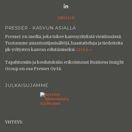
Social
link
ENGLISH
PRESSER - KASVUN ASIALLA
Presser on media, joka tukee kasvuyrityksiä viestinnässä.
Tuotamme asiantuntijasisältöjä, haastatteluja ja tiedotteita
pk-yritysten kasvun edistämiseksi.
LISÄÄ>>
Tapahtumiin ja koulutuksiin erikoistunut Business Insight
Group on osa Presser Oy:tä.
JULKAISUJAMME
YHTEYS: