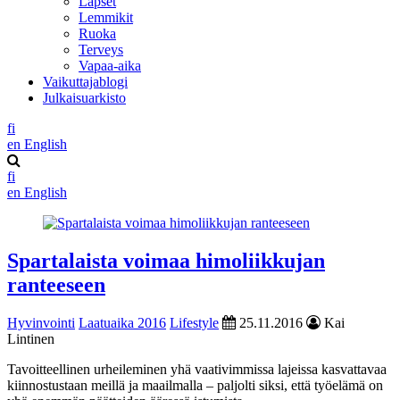
Lapset
Lemmikit
Ruoka
Terveys
Vapaa-aika
Vaikuttajablogi
Julkaisuarkisto
fi
en
English
fi
en
English
Spartalaista voimaa himoliikkujan
ranteeseen
Hyvinvointi
Laatuaika 2016
Lifestyle
25.11.2016
Kai
Lintinen
Tavoitteellinen urheileminen yhä vaativimmissa lajeissa kasvattavaa
kiinnostustaan meillä ja maailmalla – paljolti siksi, että työelämä on