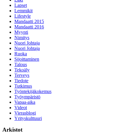
Lapset
Lemmikit
Lifestyle
Mandaatti 2015
Mandaatti 2016
Myynti
Nimitys
Nuori Johtaja
Nuori Johtaja
Ruoka
Sijoittaminen
Talous
Tekoäly
Terveys
Tiedote
Tutkimus
Työntekijäkokemus
Työympäristö
Vapaa-aika
Videot
Vierasblogi
Yrityskulttuuri
Arkistot