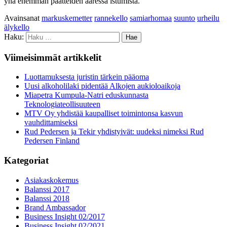
yhä enemmän päätteiden ääressä istumista.
Avainsanat
markuskemetter
rannekello
samiarhomaa
suunto
urheilu
älykello
Haku:
Viimeisimmät artikkelit
Luottamuksesta juristin tärkein pääoma
Uusi alkoholilaki pidentää Alkojen aukioloaikoja
Miapetra Kumpula-Natri eduskunnasta
Teknologiateollisuuteen
MTV Oy yhdistää kaupalliset toimintonsa kasvun
vauhdittamiseksi
Rud Pedersen ja Tekir yhdistyivät: uudeksi nimeksi Rud
Pedersen Finland
Kategoriat
Asiakaskokemus
Balanssi 2017
Balanssi 2018
Brand Ambassador
Business Insight 02/2017
Business Insight 02/2021