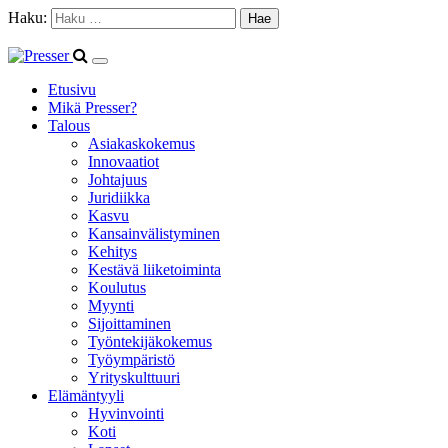
Haku:
Etusivu
Mikä Presser?
Talous
Asiakaskokemus
Innovaatiot
Johtajuus
Juridiikka
Kasvu
Kansainvälistyminen
Kehitys
Kestävä liiketoiminta
Koulutus
Myynti
Sijoittaminen
Työntekijäkokemus
Työympäristö
Yrityskulttuuri
Elämäntyyli
Hyvinvointi
Koti