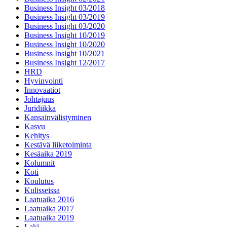
Business Insight 03/2018
Business Insight 03/2019
Business Insight 03/2020
Business Insight 10/2019
Business Insight 10/2020
Business Insight 10/2021
Business Insight 12/2017
HRD
Hyvinvointi
Innovaatiot
Johtajuus
Juridiikka
Kansainvälistyminen
Kasvu
Kehitys
Kestävä liiketoiminta
Kesäaika 2019
Kolumnit
Koti
Koulutus
Kulisseissa
Laatuaika 2016
Laatuaika 2017
Laatuaika 2019
Laki