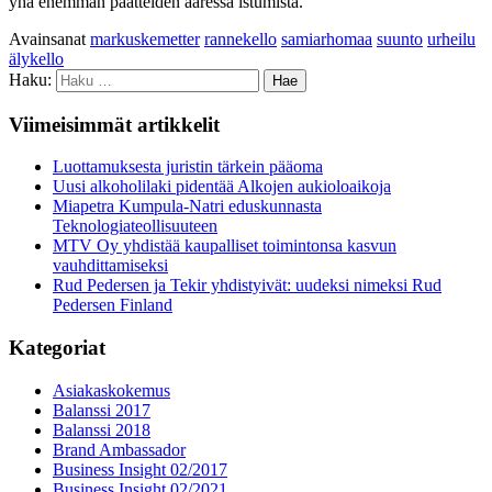
yhä enemmän päätteiden ääressä istumista.
Avainsanat
markuskemetter
rannekello
samiarhomaa
suunto
urheilu
älykello
Haku:
Viimeisimmät artikkelit
Luottamuksesta juristin tärkein pääoma
Uusi alkoholilaki pidentää Alkojen aukioloaikoja
Miapetra Kumpula-Natri eduskunnasta
Teknologiateollisuuteen
MTV Oy yhdistää kaupalliset toimintonsa kasvun
vauhdittamiseksi
Rud Pedersen ja Tekir yhdistyivät: uudeksi nimeksi Rud
Pedersen Finland
Kategoriat
Asiakaskokemus
Balanssi 2017
Balanssi 2018
Brand Ambassador
Business Insight 02/2017
Business Insight 02/2021