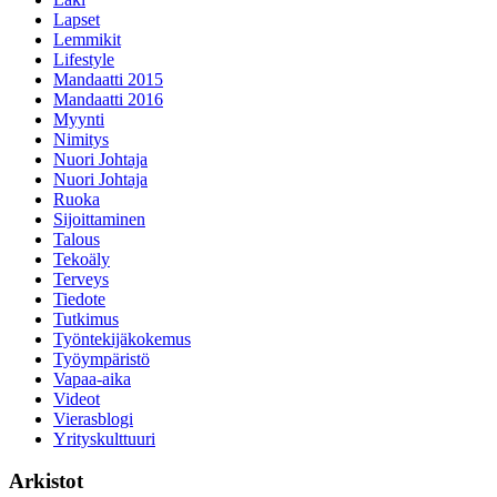
Lapset
Lemmikit
Lifestyle
Mandaatti 2015
Mandaatti 2016
Myynti
Nimitys
Nuori Johtaja
Nuori Johtaja
Ruoka
Sijoittaminen
Talous
Tekoäly
Terveys
Tiedote
Tutkimus
Työntekijäkokemus
Työympäristö
Vapaa-aika
Videot
Vierasblogi
Yrityskulttuuri
Arkistot