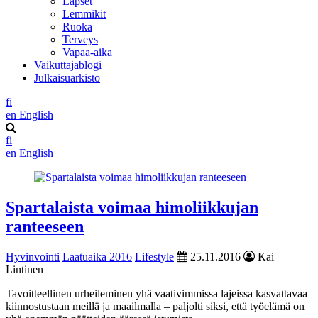
Lapset
Lemmikit
Ruoka
Terveys
Vapaa-aika
Vaikuttajablogi
Julkaisuarkisto
fi
en
English
fi
en
English
Spartalaista voimaa himoliikkujan
ranteeseen
Hyvinvointi
Laatuaika 2016
Lifestyle
25.11.2016
Kai
Lintinen
Tavoitteellinen urheileminen yhä vaativimmissa lajeissa kasvattavaa
kiinnostustaan meillä ja maailmalla – paljolti siksi, että työelämä on