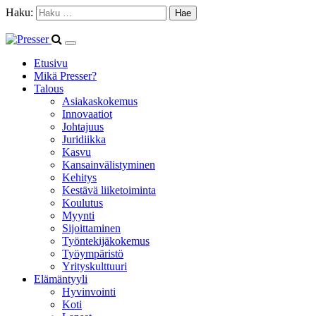
Haku:
Etusivu
Mikä Presser?
Talous
Asiakaskokemus
Innovaatiot
Johtajuus
Juridiikka
Kasvu
Kansainvälistyminen
Kehitys
Kestävä liiketoiminta
Koulutus
Myynti
Sijoittaminen
Työntekijäkokemus
Työympäristö
Yrityskulttuuri
Elämäntyyli
Hyvinvointi
Koti