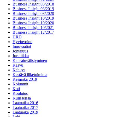
Business Insight 03/2018
Business Insight 03/2019
Business Insight 03/2020
Business Insight 10/2019
Business Insight 10/2020
Business Insight 10/2021
Business Insight 12/2017
HRD
Hyvinvointi
Innovaatiot
Johtajuus
Juridiikka
Kansainvälistyminen
Kasvu
Kehitys
Kestävä liiketoiminta
Kesäaika 2019
Kolumnit
Koti
Koulutus
Kulisseissa
Laatuaika 2016
Laatuaika 2017
Laatuaika 2019
Laki