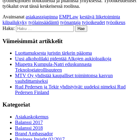
työntekijöiden houkuttelua ja pitämistä yrityksessä. Työoikeudelliset
työkalut ovat tässä keskeisessä roolissa.
Avainsanat
asiakasrajapinna
EMPLaw
kestävä liiketoiminta
kilpailukyky
työlainsäädäntö
työnantaja
työoikeudet
työoikeus
Haku:
Viimeisimmät artikkelit
Luottamuksesta juristin tärkein pääoma
Uusi alkoholilaki pidentää Alkojen aukioloaikoja
Miapetra Kumpula-Natri eduskunnasta
Teknologiateollisuuteen
MTV Oy yhdistää kaupalliset toimintonsa kasvun
vauhdittamiseksi
Rud Pedersen ja Tekir yhdistyivät: uudeksi nimeksi Rud
Pedersen Finland
Kategoriat
Asiakaskokemus
Balanssi 2017
Balanssi 2018
Brand Ambassador
Business Insight 02/2017