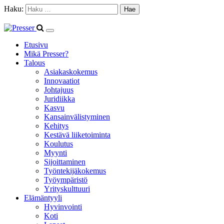
Haku:
Etusivu
Mikä Presser?
Talous
Asiakaskokemus
Innovaatiot
Johtajuus
Juridiikka
Kasvu
Kansainvälistyminen
Kehitys
Kestävä liiketoiminta
Koulutus
Myynti
Sijoittaminen
Työntekijäkokemus
Työympäristö
Yrityskulttuuri
Elämäntyyli
Hyvinvointi
Koti