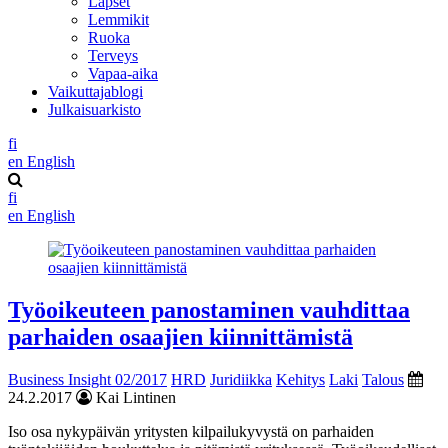
Lapset
Lemmikit
Ruoka
Terveys
Vapaa-aika
Vaikuttajablogi
Julkaisuarkisto
fi
en
English
fi
en
English
Työoikeuteen panostaminen vauhdittaa
parhaiden osaajien kiinnittämistä
Business Insight 02/2017
HRD
Juridiikka
Kehitys
Laki
Talous
24.2.2017
Kai Lintinen
Iso osa nykypäivän yritysten kilpailukyvystä on parhaiden