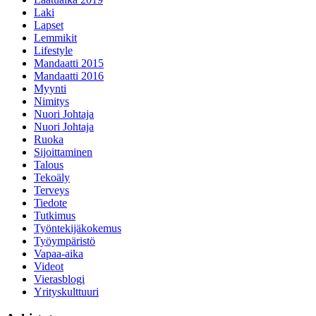
Laki
Lapset
Lemmikit
Lifestyle
Mandaatti 2015
Mandaatti 2016
Myynti
Nimitys
Nuori Johtaja
Nuori Johtaja
Ruoka
Sijoittaminen
Talous
Tekoäly
Terveys
Tiedote
Tutkimus
Työntekijäkokemus
Työympäristö
Vapaa-aika
Videot
Vierasblogi
Yrityskulttuuri