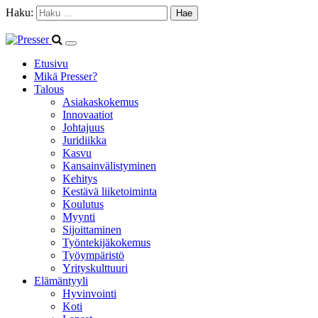
Haku:
Etusivu
Mikä Presser?
Talous
Asiakaskokemus
Innovaatiot
Johtajuus
Juridiikka
Kasvu
Kansainvälistyminen
Kehitys
Kestävä liiketoiminta
Koulutus
Myynti
Sijoittaminen
Työntekijäkokemus
Työympäristö
Yrityskulttuuri
Elämäntyyli
Hyvinvointi
Koti