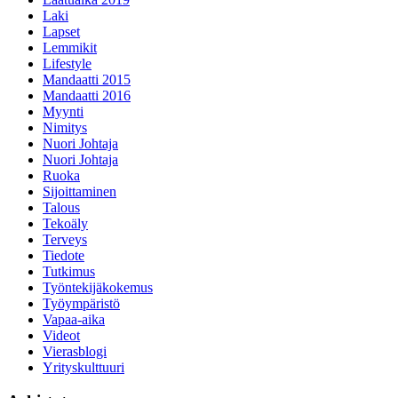
Laki
Lapset
Lemmikit
Lifestyle
Mandaatti 2015
Mandaatti 2016
Myynti
Nimitys
Nuori Johtaja
Nuori Johtaja
Ruoka
Sijoittaminen
Talous
Tekoäly
Terveys
Tiedote
Tutkimus
Työntekijäkokemus
Työympäristö
Vapaa-aika
Videot
Vierasblogi
Yrityskulttuuri