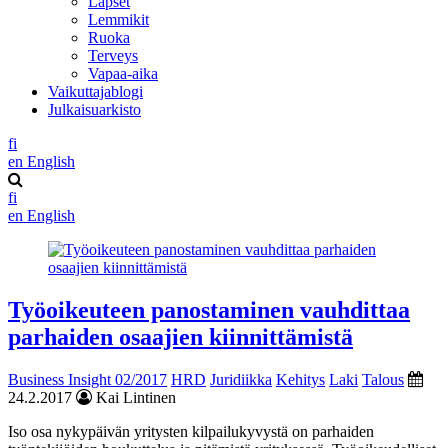
Lapset
Lemmikit
Ruoka
Terveys
Vapaa-aika
Vaikuttajablogi
Julkaisuarkisto
fi
en
English
fi
en
English
Työoikeuteen panostaminen vauhdittaa
parhaiden osaajien kiinnittämistä
Business Insight 02/2017
HRD
Juridiikka
Kehitys
Laki
Talous
24.2.2017
Kai Lintinen
Iso osa nykypäivän yritysten kilpailukyvystä on parhaiden