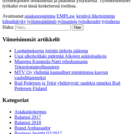
työntekijöiden houkuttelua ja pitämistä yrityksessä. Työoikeudelliset
työkalut ovat tässä keskeisessä roolissa.
Avainsanat
asiakasrajapinna
EMPLaw
kestävä liiketoiminta
kilpailukyky
työlainsäädäntö
työnantaja
työoikeudet
työoikeus
Haku:
Viimeisimmät artikkelit
Luottamuksesta juristin tärkein pääoma
Uusi alkoholilaki pidentää Alkojen aukioloaikoja
Miapetra Kumpula-Natri eduskunnasta
Teknologiateollisuuteen
MTV Oy yhdistää kaupalliset toimintonsa kasvun
vauhdittamiseksi
Rud Pedersen ja Tekir yhdistyivät: uudeksi nimeksi Rud
Pedersen Finland
Kategoriat
Asiakaskokemus
Balanssi 2017
Balanssi 2018
Brand Ambassador
Business Insight 02/2017