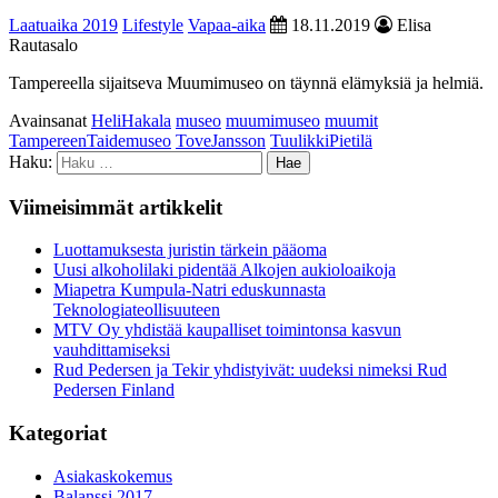
Laatuaika 2019
Lifestyle
Vapaa-aika
18.11.2019
Elisa
Rautasalo
Tampereella sijaitseva Muumimuseo on täynnä elämyksiä ja helmiä.
Avainsanat
HeliHakala
museo
muumimuseo
muumit
TampereenTaidemuseo
ToveJansson
TuulikkiPietilä
Haku:
Viimeisimmät artikkelit
Luottamuksesta juristin tärkein pääoma
Uusi alkoholilaki pidentää Alkojen aukioloaikoja
Miapetra Kumpula-Natri eduskunnasta
Teknologiateollisuuteen
MTV Oy yhdistää kaupalliset toimintonsa kasvun
vauhdittamiseksi
Rud Pedersen ja Tekir yhdistyivät: uudeksi nimeksi Rud
Pedersen Finland
Kategoriat
Asiakaskokemus
Balanssi 2017