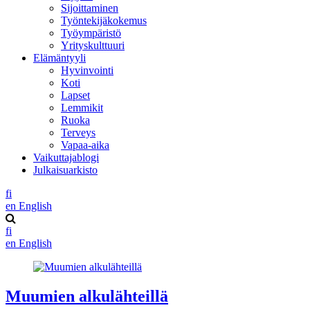
Sijoittaminen
Työntekijäkokemus
Työympäristö
Yrityskulttuuri
Elämäntyyli
Hyvinvointi
Koti
Lapset
Lemmikit
Ruoka
Terveys
Vapaa-aika
Vaikuttajablogi
Julkaisuarkisto
fi
en
English
fi
en
English
Muumien alkulähteillä