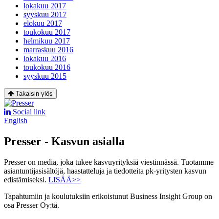
lokakuu 2017
syyskuu 2017
elokuu 2017
toukokuu 2017
helmikuu 2017
marraskuu 2016
lokakuu 2016
toukokuu 2016
syyskuu 2015
Takaisin ylös
Social link
English
Presser - Kasvun asialla
Presser on media, joka tukee kasvuyrityksiä viestinnässä. Tuotamme
asiantuntijasisältöjä, haastatteluja ja tiedotteita pk-yritysten kasvun
edistämiseksi.
LISÄÄ>>
Tapahtumiin ja koulutuksiin erikoistunut Business Insight Group on
osa Presser Oy:tä.