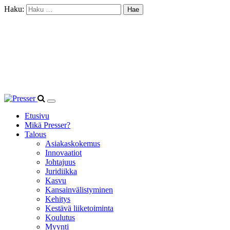
Haku:
Etusivu
Mikä Presser?
Talous
Asiakaskokemus
Innovaatiot
Johtajuus
Juridiikka
Kasvu
Kansainvälistyminen
Kehitys
Kestävä liiketoiminta
Koulutus
Myynti