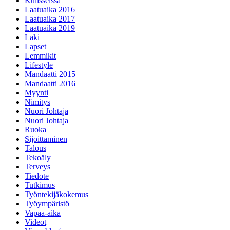
Kulisseissa
Laatuaika 2016
Laatuaika 2017
Laatuaika 2019
Laki
Lapset
Lemmikit
Lifestyle
Mandaatti 2015
Mandaatti 2016
Myynti
Nimitys
Nuori Johtaja
Nuori Johtaja
Ruoka
Sijoittaminen
Talous
Tekoäly
Terveys
Tiedote
Tutkimus
Työntekijäkokemus
Työympäristö
Vapaa-aika
Videot