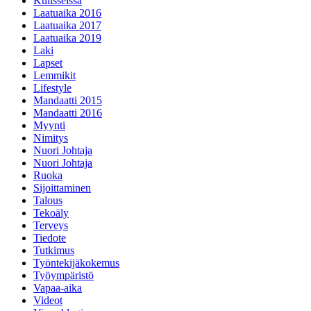
Kulisseissa
Laatuaika 2016
Laatuaika 2017
Laatuaika 2019
Laki
Lapset
Lemmikit
Lifestyle
Mandaatti 2015
Mandaatti 2016
Myynti
Nimitys
Nuori Johtaja
Nuori Johtaja
Ruoka
Sijoittaminen
Talous
Tekoäly
Terveys
Tiedote
Tutkimus
Työntekijäkokemus
Työympäristö
Vapaa-aika
Videot