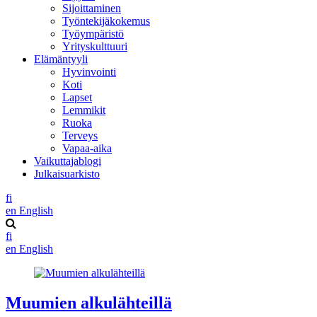
Sijoittaminen
Työntekijäkokemus
Työympäristö
Yrityskulttuuri
Elämäntyyli
Hyvinvointi
Koti
Lapset
Lemmikit
Ruoka
Terveys
Vapaa-aika
Vaikuttajablogi
Julkaisuarkisto
fi
en
English
fi
en
English
Muumien alkulähteillä