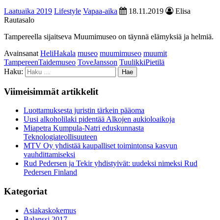
Laatuaika 2019
Lifestyle
Vapaa-aika
18.11.2019
Elisa
Rautasalo
Tampereella sijaitseva Muumimuseo on täynnä elämyksiä ja helmiä.
Avainsanat
HeliHakala
museo
muumimuseo
muumit
TampereenTaidemuseo
ToveJansson
TuulikkiPietilä
Haku:
Viimeisimmät artikkelit
Luottamuksesta juristin tärkein pääoma
Uusi alkoholilaki pidentää Alkojen aukioloaikoja
Miapetra Kumpula-Natri eduskunnasta
Teknologiateollisuuteen
MTV Oy yhdistää kaupalliset toimintonsa kasvun
vauhdittamiseksi
Rud Pedersen ja Tekir yhdistyivät: uudeksi nimeksi Rud
Pedersen Finland
Kategoriat
Asiakaskokemus
Balanssi 2017