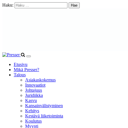
Haku:
Etusivu
Mikä Presser?
Talous
Asiakaskokemus
Innovaatiot
Johtajuus
Juridiikka
Kasvu
Kansainvälistyminen
Kehitys
Kestävä liiketoiminta
Koulutus
Myynti