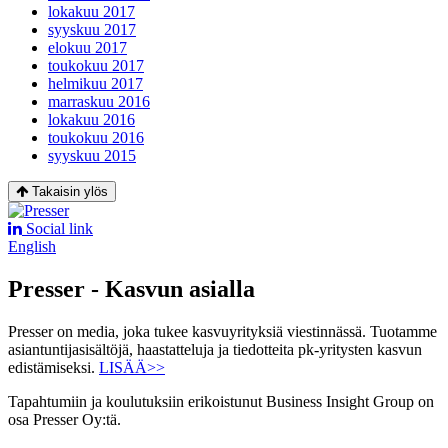
lokakuu 2017
syyskuu 2017
elokuu 2017
toukokuu 2017
helmikuu 2017
marraskuu 2016
lokakuu 2016
toukokuu 2016
syyskuu 2015
Takaisin ylös
Social link
English
Presser - Kasvun asialla
Presser on media, joka tukee kasvuyrityksiä viestinnässä. Tuotamme
asiantuntijasisältöjä, haastatteluja ja tiedotteita pk-yritysten kasvun
edistämiseksi.
LISÄÄ>>
Tapahtumiin ja koulutuksiin erikoistunut Business Insight Group on
osa Presser Oy:tä.