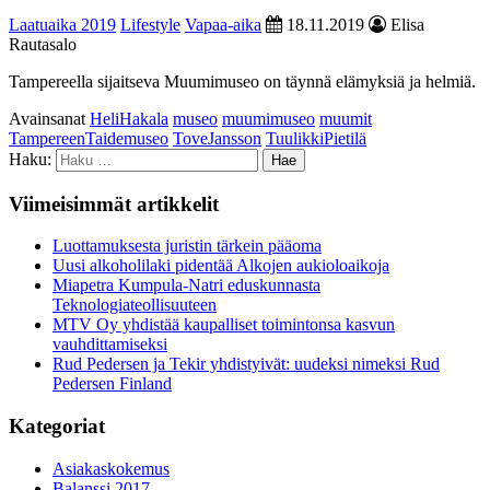
Laatuaika 2019
Lifestyle
Vapaa-aika
18.11.2019
Elisa
Rautasalo
Tampereella sijaitseva Muumimuseo on täynnä elämyksiä ja helmiä.
Avainsanat
HeliHakala
museo
muumimuseo
muumit
TampereenTaidemuseo
ToveJansson
TuulikkiPietilä
Haku:
Viimeisimmät artikkelit
Luottamuksesta juristin tärkein pääoma
Uusi alkoholilaki pidentää Alkojen aukioloaikoja
Miapetra Kumpula-Natri eduskunnasta
Teknologiateollisuuteen
MTV Oy yhdistää kaupalliset toimintonsa kasvun
vauhdittamiseksi
Rud Pedersen ja Tekir yhdistyivät: uudeksi nimeksi Rud
Pedersen Finland
Kategoriat
Asiakaskokemus
Balanssi 2017