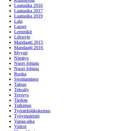
Kulisseissa
Laatuaika 2016
Laatuaika 2017
Laatuaika 2019
Laki
Lapset
Lemmikit
Lifestyle
Mandaatti 2015
Mandaatti 2016
Myynti
Nimitys
Nuori Johtaja
Nuori Johtaja
Ruoka
Sijoittaminen
Talous
Tekoäly
Terveys
Tiedote
Tutkimus
Työntekijäkokemus
Työympäristö
Vapaa-aika
Videot