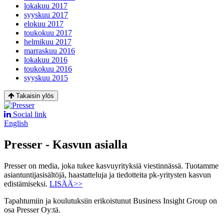
lokakuu 2017
syyskuu 2017
elokuu 2017
toukokuu 2017
helmikuu 2017
marraskuu 2016
lokakuu 2016
toukokuu 2016
syyskuu 2015
Takaisin ylös
Social link
English
Presser - Kasvun asialla
Presser on media, joka tukee kasvuyrityksiä viestinnässä. Tuotamme
asiantuntijasisältöjä, haastatteluja ja tiedotteita pk-yritysten kasvun
edistämiseksi.
LISÄÄ>>
Tapahtumiin ja koulutuksiin erikoistunut Business Insight Group on
osa Presser Oy:tä.