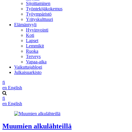
Sijoittaminen
Työntekijäkokemus
Työympäristö
Yrityskulttuuri
Elämäntyyli
Hyvinvointi
Koti
Lapset
Lemmikit
Ruoka
Terveys
Vapaa-aika
Vaikuttajablogi
Julkaisuarkisto
fi
en
English
fi
en
English
Muumien alkulähteillä