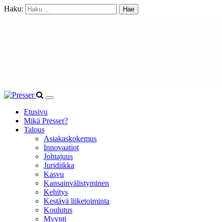
Haku:
Etusivu
Mikä Presser?
Talous
Asiakaskokemus
Innovaatiot
Johtajuus
Juridiikka
Kasvu
Kansainvälistyminen
Kehitys
Kestävä liiketoiminta
Koulutus
Myynti