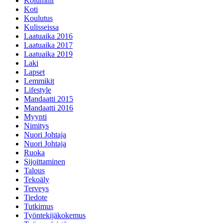
Kolumnit
Koti
Koulutus
Kulisseissa
Laatuaika 2016
Laatuaika 2017
Laatuaika 2019
Laki
Lapset
Lemmikit
Lifestyle
Mandaatti 2015
Mandaatti 2016
Myynti
Nimitys
Nuori Johtaja
Nuori Johtaja
Ruoka
Sijoittaminen
Talous
Tekoäly
Terveys
Tiedote
Tutkimus
Työntekijäkokemus