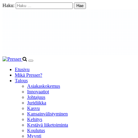
Haku:
Etusivu
Mikä Presser?
Talous
Asiakaskokemus
Innovaatiot
Johtajuus
Juridiikka
Kasvu
Kansainvälistyminen
Kehitys
Kestävä liiketoiminta
Koulutus
Myynti