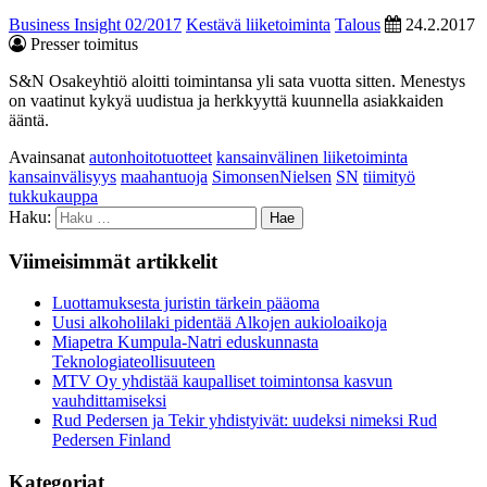
Business Insight 02/2017
Kestävä liiketoiminta
Talous
24.2.2017
Presser toimitus
S&N Osakeyhtiö aloitti toimintansa yli sata vuotta sitten. Menestys
on vaatinut kykyä uudistua ja herkkyyttä kuunnella asiakkaiden
ääntä.
Avainsanat
autonhoitotuotteet
kansainvälinen liiketoiminta
kansainvälisyys
maahantuoja
SimonsenNielsen
SN
tiimityö
tukkukauppa
Haku:
Viimeisimmät artikkelit
Luottamuksesta juristin tärkein pääoma
Uusi alkoholilaki pidentää Alkojen aukioloaikoja
Miapetra Kumpula-Natri eduskunnasta
Teknologiateollisuuteen
MTV Oy yhdistää kaupalliset toimintonsa kasvun
vauhdittamiseksi
Rud Pedersen ja Tekir yhdistyivät: uudeksi nimeksi Rud
Pedersen Finland
Kategoriat