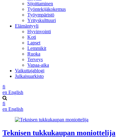
Sijoittaminen
Työntekijäkokemus
Työympäristö
Yrityskulttuuri
Elämäntyyli
Hyvinvointi
Koti
Lapset
Lemmikit
Ruoka
Terveys
Vapaa-aika
Vaikuttajablogi
Julkaisuarkisto
fi
en
English
fi
en
English
Teknisen tukkukaupan moniottelija