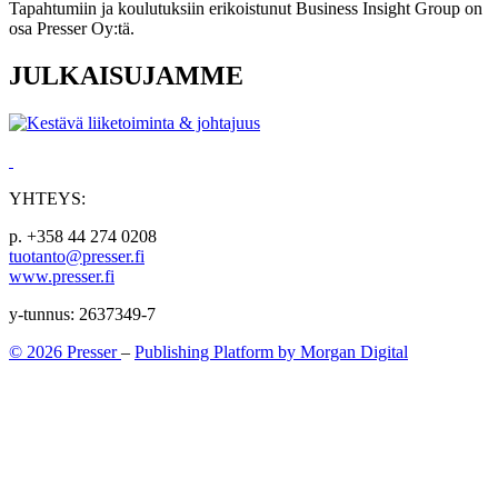
Tapahtumiin ja koulutuksiin erikoistunut Business Insight Group on
osa Presser Oy:tä.
JULKAISUJAMME
YHTEYS:
p. +358 44 274 0208
tuotanto@presser.fi
www.presser.fi
y-tunnus: 2637349-7
© 2026 Presser
–
Publishing Platform by Morgan Digital