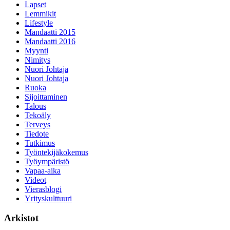
Lapset
Lemmikit
Lifestyle
Mandaatti 2015
Mandaatti 2016
Myynti
Nimitys
Nuori Johtaja
Nuori Johtaja
Ruoka
Sijoittaminen
Talous
Tekoäly
Terveys
Tiedote
Tutkimus
Työntekijäkokemus
Työympäristö
Vapaa-aika
Videot
Vierasblogi
Yrityskulttuuri
Arkistot