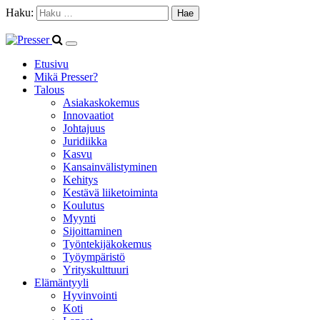
Haku:
Etusivu
Mikä Presser?
Talous
Asiakaskokemus
Innovaatiot
Johtajuus
Juridiikka
Kasvu
Kansainvälistyminen
Kehitys
Kestävä liiketoiminta
Koulutus
Myynti
Sijoittaminen
Työntekijäkokemus
Työympäristö
Yrityskulttuuri
Elämäntyyli
Hyvinvointi
Koti