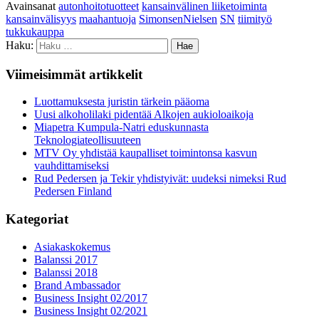
Avainsanat
autonhoitotuotteet
kansainvälinen liiketoiminta
kansainvälisyys
maahantuoja
SimonsenNielsen
SN
tiimityö
tukkukauppa
Haku:
Viimeisimmät artikkelit
Luottamuksesta juristin tärkein pääoma
Uusi alkoholilaki pidentää Alkojen aukioloaikoja
Miapetra Kumpula-Natri eduskunnasta
Teknologiateollisuuteen
MTV Oy yhdistää kaupalliset toimintonsa kasvun
vauhdittamiseksi
Rud Pedersen ja Tekir yhdistyivät: uudeksi nimeksi Rud
Pedersen Finland
Kategoriat
Asiakaskokemus
Balanssi 2017
Balanssi 2018
Brand Ambassador
Business Insight 02/2017
Business Insight 02/2021