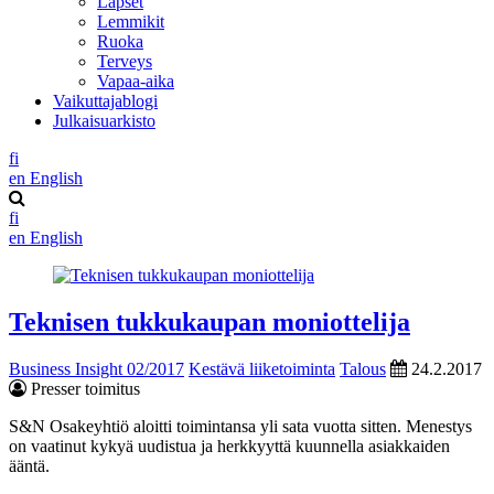
Lapset
Lemmikit
Ruoka
Terveys
Vapaa-aika
Vaikuttajablogi
Julkaisuarkisto
fi
en
English
fi
en
English
Teknisen tukkukaupan moniottelija
Business Insight 02/2017
Kestävä liiketoiminta
Talous
24.2.2017
Presser toimitus
S&N Osakeyhtiö aloitti toimintansa yli sata vuotta sitten. Menestys
on vaatinut kykyä uudistua ja herkkyyttä kuunnella asiakkaiden
ääntä.