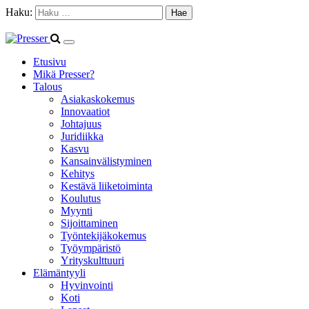
Haku:
Etusivu
Mikä Presser?
Talous
Asiakaskokemus
Innovaatiot
Johtajuus
Juridiikka
Kasvu
Kansainvälistyminen
Kehitys
Kestävä liiketoiminta
Koulutus
Myynti
Sijoittaminen
Työntekijäkokemus
Työympäristö
Yrityskulttuuri
Elämäntyyli
Hyvinvointi
Koti