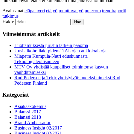
mukaan täysin etänä ei kuitenkaan tulla jatkossa toimimaan.
Avainsanat
etäpalaveri
etätyö
muuttuva työ
praecom
trendiraportti
tutkimus
Haku:
Viimeisimmät artikkelit
Luottamuksesta juristin tärkein pääoma
Uusi alkoholilaki pidentää Alkojen aukioloaikoja
Miapetra Kumpula-Natri eduskunnasta
Teknologiateollisuuteen
MTV Oy yhdistää kaupalliset toimintonsa kasvun
vauhdittamiseksi
Rud Pedersen ja Tekir yhdistyivät: uudeksi nimeksi Rud
Pedersen Finland
Kategoriat
Asiakaskokemus
Balanssi 2017
Balanssi 2018
Brand Ambassador
Business Insight 02/2017
Business Insight 02/2021