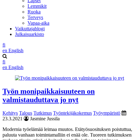
Lapset
Lemmikit
Ruoka
Terveys
Vapaa-aika
Vaikuttajablogi
Julkaisuarkisto
fi
en
English
fi
en
English
Työn monipaikkaisuuteen on
valmistauduttava jo nyt
Kehitys
Talous
Tutkimus
Työntekijäkokemus
Työympäristö
23.3.2021
Jasmine Jussila
Modernia työelämää leimaa muutos. Etätyösuosituksen poistuttua,
paluuta vanhaan toimintamalliin ei enää ole. Tuoreen tutkimuksen