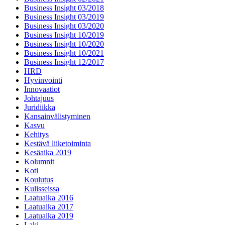
Business Insight 03/2018
Business Insight 03/2019
Business Insight 03/2020
Business Insight 10/2019
Business Insight 10/2020
Business Insight 10/2021
Business Insight 12/2017
HRD
Hyvinvointi
Innovaatiot
Johtajuus
Juridiikka
Kansainvälistyminen
Kasvu
Kehitys
Kestävä liiketoiminta
Kesäaika 2019
Kolumnit
Koti
Koulutus
Kulisseissa
Laatuaika 2016
Laatuaika 2017
Laatuaika 2019
Laki