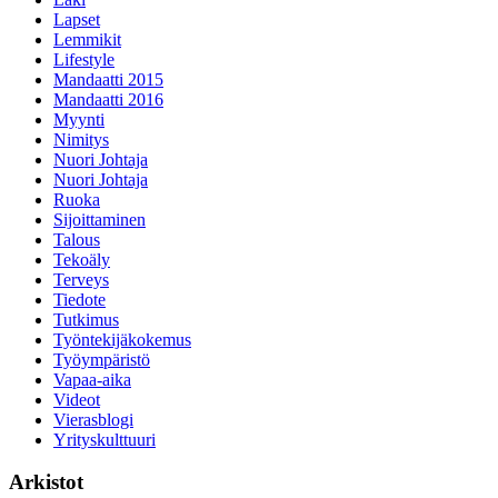
Lapset
Lemmikit
Lifestyle
Mandaatti 2015
Mandaatti 2016
Myynti
Nimitys
Nuori Johtaja
Nuori Johtaja
Ruoka
Sijoittaminen
Talous
Tekoäly
Terveys
Tiedote
Tutkimus
Työntekijäkokemus
Työympäristö
Vapaa-aika
Videot
Vierasblogi
Yrityskulttuuri
Arkistot