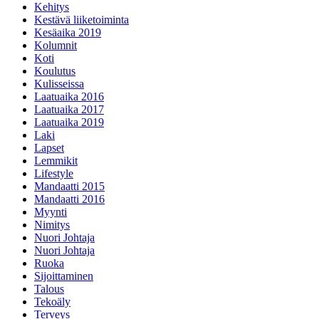
Kehitys
Kestävä liiketoiminta
Kesäaika 2019
Kolumnit
Koti
Koulutus
Kulisseissa
Laatuaika 2016
Laatuaika 2017
Laatuaika 2019
Laki
Lapset
Lemmikit
Lifestyle
Mandaatti 2015
Mandaatti 2016
Myynti
Nimitys
Nuori Johtaja
Nuori Johtaja
Ruoka
Sijoittaminen
Talous
Tekoäly
Terveys