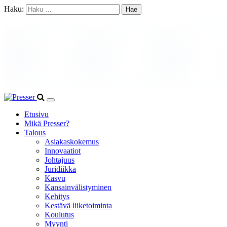
Haku:
Etusivu
Mikä Presser?
Talous
Asiakaskokemus
Innovaatiot
Johtajuus
Juridiikka
Kasvu
Kansainvälistyminen
Kehitys
Kestävä liiketoiminta
Koulutus
Myynti