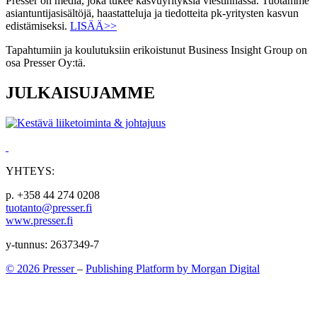
Presser on media, joka tukee kasvuyrityksiä viestinnässä. Tuotamme
asiantuntijasisältöjä, haastatteluja ja tiedotteita pk-yritysten kasvun
edistämiseksi.
LISÄÄ>>
Tapahtumiin ja koulutuksiin erikoistunut Business Insight Group on
osa Presser Oy:tä.
JULKAISUJAMME
YHTEYS:
p. +358 44 274 0208
tuotanto@presser.fi
www.presser.fi
y-tunnus: 2637349-7
© 2026 Presser
–
Publishing Platform by Morgan Digital