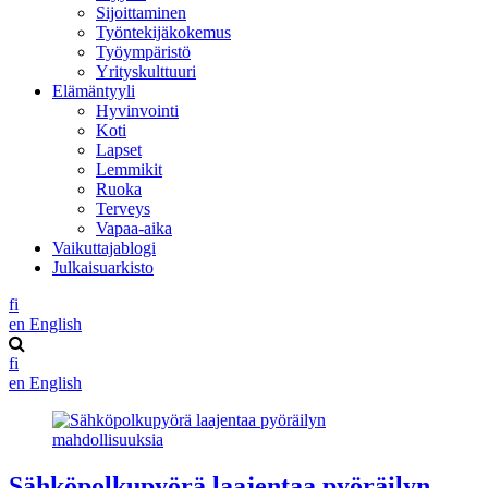
Sijoittaminen
Työntekijäkokemus
Työympäristö
Yrityskulttuuri
Elämäntyyli
Hyvinvointi
Koti
Lapset
Lemmikit
Ruoka
Terveys
Vapaa-aika
Vaikuttajablogi
Julkaisuarkisto
fi
en
English
fi
en
English
Sähköpolkupyörä laajentaa pyöräilyn