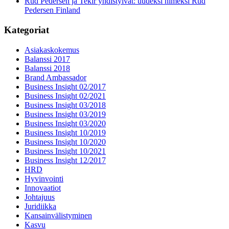
Rud Pedersen ja Tekir yhdistyivät: uudeksi nimeksi Rud
Pedersen Finland
Kategoriat
Asiakaskokemus
Balanssi 2017
Balanssi 2018
Brand Ambassador
Business Insight 02/2017
Business Insight 02/2021
Business Insight 03/2018
Business Insight 03/2019
Business Insight 03/2020
Business Insight 10/2019
Business Insight 10/2020
Business Insight 10/2021
Business Insight 12/2017
HRD
Hyvinvointi
Innovaatiot
Johtajuus
Juridiikka
Kansainvälistyminen
Kasvu