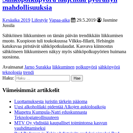
mahdollisuuksia
Kesäaika 2019
Lifestyle
Vapaa-aika
29.5.2019
Jasmine
Jussila
Sähköinen liikkuminen on tämän päivän trendikkäin liikkumisen
muoto. Kuopioon tuli toukokuussa Vilkku-fillarit, Helsingin
katukuvaa piristävät sähköpotkulaudat. Kasvava kiinnostus
sähköiseen liikkumiseen näkyy myös sähköpolkupyörien huimana
suosiona.
Avainsanat
Jarno Surakka
liikkuminen
polkupyörä
sähköpyörä
teknologia
trendi
Haku:
Viimeisimmät artikkelit
Luottamuksesta juristin tärkein pääoma
Uusi alkoholilaki pidentää Alkojen aukioloaikoja
Miapetra Kumpula-Natri eduskunnasta
Teknologiateollisuuteen
MTV Oy yhdistää kaupalliset toimintonsa kasvun
vauhdittamiseksi