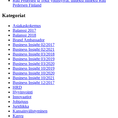
Rud Pedersen ja Tekir yhdistyivät: uudeksi nimeksi Rud
Pedersen Finland
Kategoriat
Asiakaskokemus
Balanssi 2017
Balanssi 2018
Brand Ambassador
Business Insight 02/2017
Business Insight 02/2021
Business Insight 03/2018
Business Insight 03/2019
Business Insight 03/2020
Business Insight 10/2019
Business Insight 10/2020
Business Insight 10/2021
Business Insight 12/2017
HRD
Hyvinvointi
Innovaatiot
Johtajuus
Juridiikka
Kansainvälistyminen
Kasvu