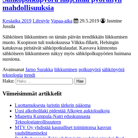
mahdollisuuksia
Kesäaika 2019
Lifestyle
Vapaa-aika
29.5.2019
Jasmine
Jussila
Sähköinen liikkuminen on tämän päivän trendikkäin liikkumisen
muoto. Kuopioon tuli toukokuussa Vilkku-fillarit, Helsingin
katukuvaa piristävät sähköpotkulaudat. Kasvava kiinnostus
sähköiseen liikkumiseen näkyy myös sähköpolkupyörien huimana
suosiona.
Avainsanat
Jarno Surakka
liikkuminen
polkupyörä
sähköpyörä
teknologia
trendi
Haku:
Viimeisimmät artikkelit
Luottamuksesta juristin tärkein pääoma
Uusi alkoholilaki pidentää Alkojen aukioloaikoja
Miapetra Kumpula-Natri eduskunnasta
Teknologiateollisuuteen
MTV Oy yhdistää kaupalliset toimintonsa kasvun
vauhdittamiseksi