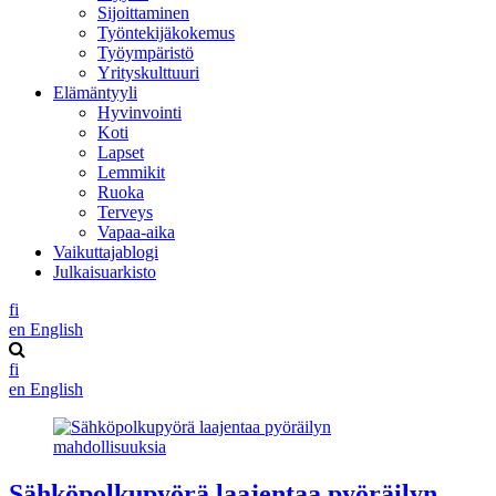
Sijoittaminen
Työntekijäkokemus
Työympäristö
Yrityskulttuuri
Elämäntyyli
Hyvinvointi
Koti
Lapset
Lemmikit
Ruoka
Terveys
Vapaa-aika
Vaikuttajablogi
Julkaisuarkisto
fi
en
English
fi
en
English
Sähköpolkupyörä laajentaa pyöräilyn