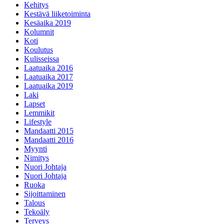
Kehitys
Kestävä liiketoiminta
Kesäaika 2019
Kolumnit
Koti
Koulutus
Kulisseissa
Laatuaika 2016
Laatuaika 2017
Laatuaika 2019
Laki
Lapset
Lemmikit
Lifestyle
Mandaatti 2015
Mandaatti 2016
Myynti
Nimitys
Nuori Johtaja
Nuori Johtaja
Ruoka
Sijoittaminen
Talous
Tekoäly
Terveys