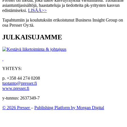
Presser on media, joka tukee kasvuyrityksiä viestinnässä. Tuotamme
asiantuntijasisältöjä, haastatteluja ja tiedotteita pk-yritysten kasvun
edistämiseksi.
LISÄÄ>>
Tapahtumiin ja koulutuksiin erikoistunut Business Insight Group on
osa Presser Oy:tä.
JULKAISUJAMME
YHTEYS:
p. +358 44 274 0208
tuotanto@presser.fi
www.presser.fi
y-tunnus: 2637349-7
© 2026 Presser
–
Publishing Platform by Morgan Digital