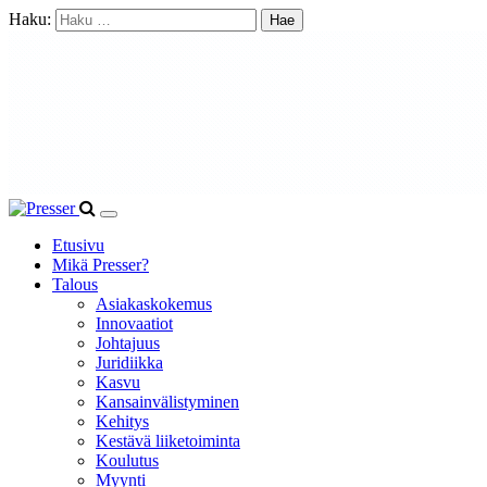
Haku:
Etusivu
Mikä Presser?
Talous
Asiakaskokemus
Innovaatiot
Johtajuus
Juridiikka
Kasvu
Kansainvälistyminen
Kehitys
Kestävä liiketoiminta
Koulutus
Myynti