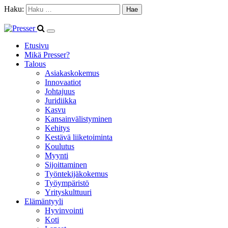
Haku:
Etusivu
Mikä Presser?
Talous
Asiakaskokemus
Innovaatiot
Johtajuus
Juridiikka
Kasvu
Kansainvälistyminen
Kehitys
Kestävä liiketoiminta
Koulutus
Myynti
Sijoittaminen
Työntekijäkokemus
Työympäristö
Yrityskulttuuri
Elämäntyyli
Hyvinvointi
Koti