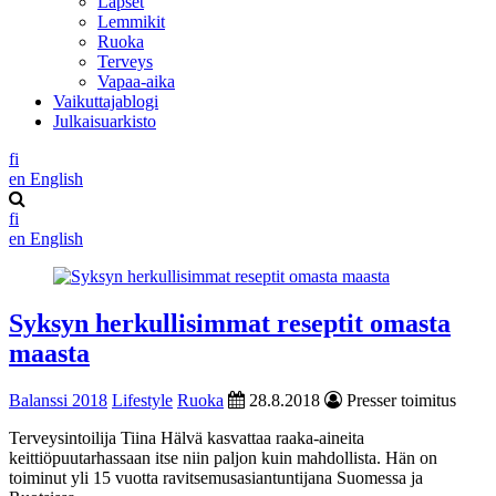
Lapset
Lemmikit
Ruoka
Terveys
Vapaa-aika
Vaikuttajablogi
Julkaisuarkisto
fi
en
English
fi
en
English
Syksyn herkullisimmat reseptit omasta
maasta
Balanssi 2018
Lifestyle
Ruoka
28.8.2018
Presser toimitus
Terveysintoilija Tiina Hälvä kasvattaa raaka-aineita
keittiöpuutarhassaan itse niin paljon kuin mahdollista. Hän on
toiminut yli 15 vuotta ravitsemusasiantuntijana Suomessa ja