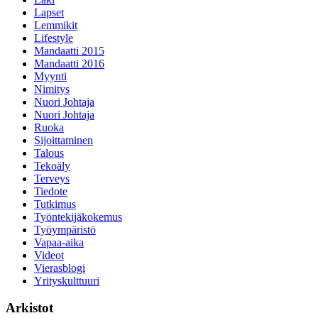
Lapset
Lemmikit
Lifestyle
Mandaatti 2015
Mandaatti 2016
Myynti
Nimitys
Nuori Johtaja
Nuori Johtaja
Ruoka
Sijoittaminen
Talous
Tekoäly
Terveys
Tiedote
Tutkimus
Työntekijäkokemus
Työympäristö
Vapaa-aika
Videot
Vierasblogi
Yrityskulttuuri
Arkistot