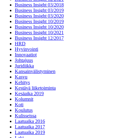
Business Insight 03/2018
Business Insight 03/2019
Business Insight 03/2020
Business Insight 10/2019
Business Insight 10/2020
Business Insight 10/2021
Business Insight 12/2017
HRD
Hyvinvointi
Innovaatiot
Johtajuus
Juridiikka
Kansainvälistyminen
Kasvu
Kehitys
Kestävä liiketoiminta
Kesäaika 2019
Kolumnit
Koti
Koulutus
Kulisseissa
Laatuaika 2016
Laatuaika 2017
Laatuaika 2019
Laki