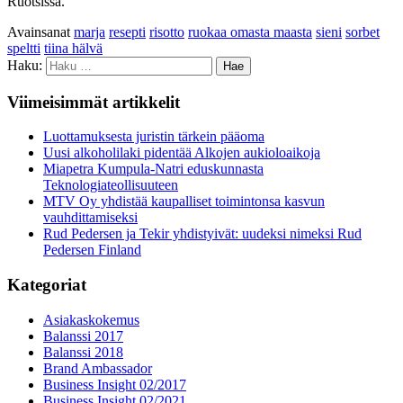
Ruotsissa.
Avainsanat
marja
resepti
risotto
ruokaa omasta maasta
sieni
sorbet
speltti
tiina hälvä
Haku:
Viimeisimmät artikkelit
Luottamuksesta juristin tärkein pääoma
Uusi alkoholilaki pidentää Alkojen aukioloaikoja
Miapetra Kumpula-Natri eduskunnasta
Teknologiateollisuuteen
MTV Oy yhdistää kaupalliset toimintonsa kasvun
vauhdittamiseksi
Rud Pedersen ja Tekir yhdistyivät: uudeksi nimeksi Rud
Pedersen Finland
Kategoriat
Asiakaskokemus
Balanssi 2017
Balanssi 2018
Brand Ambassador
Business Insight 02/2017
Business Insight 02/2021