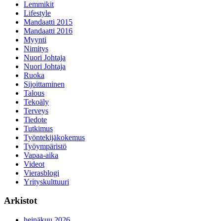
Lemmikit
Lifestyle
Mandaatti 2015
Mandaatti 2016
Myynti
Nimitys
Nuori Johtaja
Nuori Johtaja
Ruoka
Sijoittaminen
Talous
Tekoäly
Terveys
Tiedote
Tutkimus
Työntekijäkokemus
Työympäristö
Vapaa-aika
Videot
Vierasblogi
Yrityskulttuuri
Arkistot
heinäkuu 2026