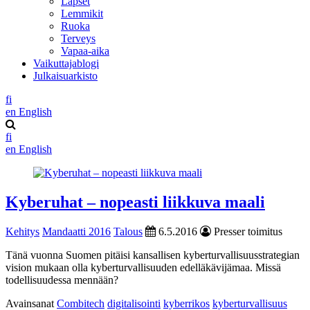
Lapset
Lemmikit
Ruoka
Terveys
Vapaa-aika
Vaikuttajablogi
Julkaisuarkisto
fi
en
English
fi
en
English
Kyberuhat – nopeasti liikkuva maali
Kehitys
Mandaatti 2016
Talous
6.5.2016
Presser toimitus
Tänä vuonna Suomen pitäisi kansallisen kyberturvallisuusstrategian
vision mukaan olla kyberturvallisuuden edelläkävijämaa. Missä
todellisuudessa mennään?
Avainsanat
Combitech
digitalisointi
kyberrikos
kyberturvallisuus