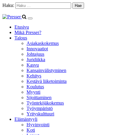
Haku:
Etusivu
Mikä Presser?
Talous
Asiakaskokemus
Innovaatiot
Johtajuus
Juridiikka
Kasvu
Kansainvälistyminen
Kehitys
Kestävä liiketoiminta
Koulutus
Myynti
Sijoittaminen
Työntekijäkokemus
Työympäristö
Yrityskulttuuri
Elämäntyyli
Hyvinvointi
Koti