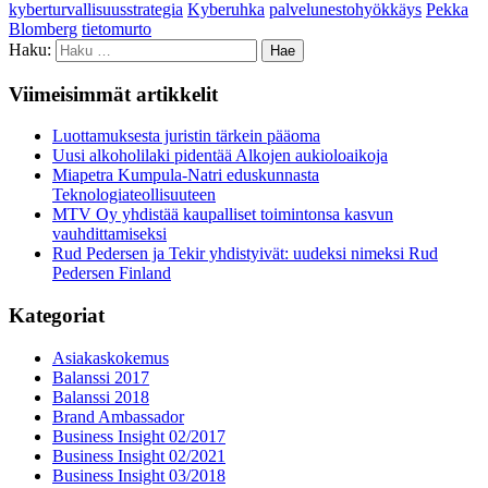
kyberturvallisuusstrategia
Kyberuhka
palvelunestohyökkäys
Pekka
Blomberg
tietomurto
Haku:
Viimeisimmät artikkelit
Luottamuksesta juristin tärkein pääoma
Uusi alkoholilaki pidentää Alkojen aukioloaikoja
Miapetra Kumpula-Natri eduskunnasta
Teknologiateollisuuteen
MTV Oy yhdistää kaupalliset toimintonsa kasvun
vauhdittamiseksi
Rud Pedersen ja Tekir yhdistyivät: uudeksi nimeksi Rud
Pedersen Finland
Kategoriat
Asiakaskokemus
Balanssi 2017
Balanssi 2018
Brand Ambassador
Business Insight 02/2017
Business Insight 02/2021
Business Insight 03/2018