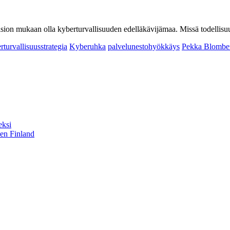
vision mukaan olla kyberturvallisuuden edelläkävijämaa. Missä todelli
rturvallisuusstrategia
Kyberuhka
palvelunestohyökkäys
Pekka Blombe
eksi
sen Finland