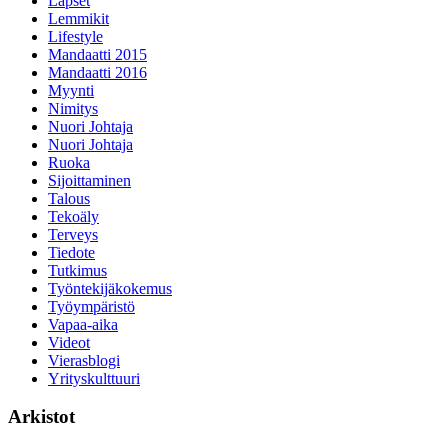
Lapset
Lemmikit
Lifestyle
Mandaatti 2015
Mandaatti 2016
Myynti
Nimitys
Nuori Johtaja
Nuori Johtaja
Ruoka
Sijoittaminen
Talous
Tekoäly
Terveys
Tiedote
Tutkimus
Työntekijäkokemus
Työympäristö
Vapaa-aika
Videot
Vierasblogi
Yrityskulttuuri
Arkistot