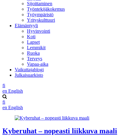
Sijoittaminen
Työntekijäkokemus
Työympäristö
Yrityskulttuuri
Elämäntyyli
Hyvinvointi
Koti
Lapset
Lemmikit
Ruoka
Terveys
Vapaa-aika
Vaikuttajablogi
Julkaisuarkisto
fi
en
English
fi
en
English
Kyberuhat – nopeasti liikkuva maali