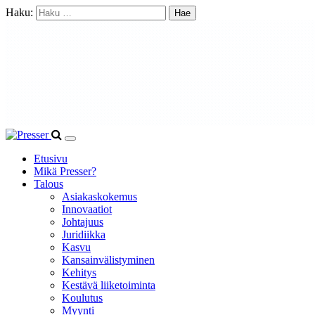
Haku:
Etusivu
Mikä Presser?
Talous
Asiakaskokemus
Innovaatiot
Johtajuus
Juridiikka
Kasvu
Kansainvälistyminen
Kehitys
Kestävä liiketoiminta
Koulutus
Myynti