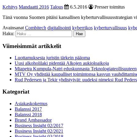
Kehitys
Mandaatti 2016
Talous
6.5.2016
Presser toimitus
Tänä vuonna Suomen pitäisi kansallisen kyberturvallisuusstrategian 
Avainsanat
Combitech
digitalisointi
kyberrikos
kyberturvallisuus
kybe
Haku:
Viimeisimmät artikkelit
Luottamuksesta juristin tärkein pääoma
Uusi alkoholilaki pidentää Alkojen aukioloaikoja
Miapetra Kumpula-Natri eduskunnasta Teknologiateollisuuteen
MTV Oy yhdistää kaupalliset toimintonsa kasvun vauhdittamis
Rud Pedersen ja Tekir yhdistyivät: uudeksi nimeksi Rud Peder
Kategoriat
Asiakaskokemus
Balanssi 2017
Balanssi 2018
Brand Ambassador
Business Insight 02/2017
Business Insight 02/2021
Business Insight 03/2018