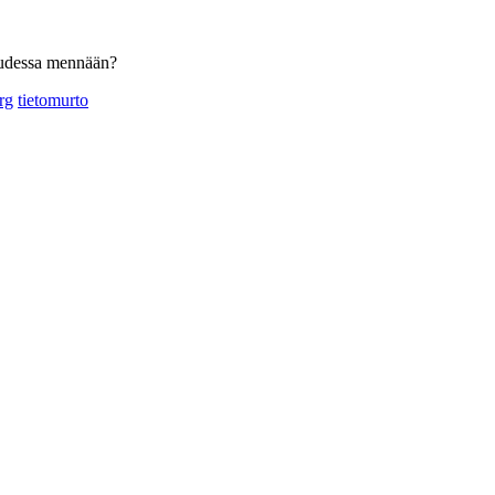
suudessa mennään?
rg
tietomurto