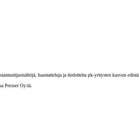
ntuntijasisältöjä, haastatteluja ja tiedotteita pk-yritysten kasvun edist
sa Presser Oy:tä.